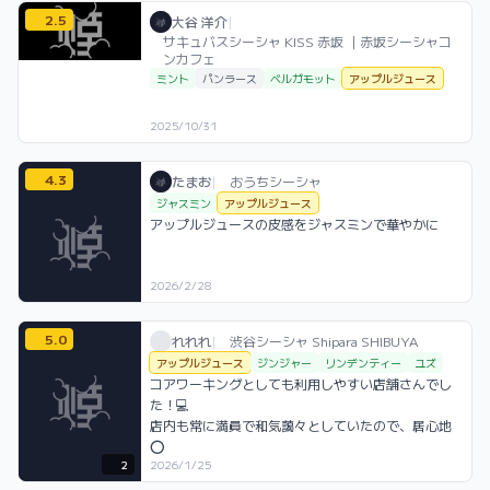
2.5
大谷 洋介 / お店シーシャ / 2025年10月3
利用フレーバー
評価
大谷 洋介
|
サキュバスシーシャ KISS 赤坂 ｜赤坂シーシャコ
ンカフェ
ミント
パンラース
ベルガモット
アップルジュース
2025/10/31
4.3
たまお / おうちシーシャ / 2026年2月28
利用フレーバー
コメント
評価
たまお
|
おうちシーシャ
ジャスミン
アップルジュース
アップルジュースの皮感をジャスミンで華やかに
2026/2/28
5.0
れれれ / お店シーシャ / 2026年1月25日
利用フレーバー
コメント
評価
れれれ
|
渋谷シーシャ Shipara SHIBUYA
アップルジュース
ジンジャー
リンデンティー
ユズ
コアワーキングとしても利用しやすい店舗さんでし
た！💻

店内も常に満員で和気藹々としていたので、居心地
⭕️
2
2026/1/25