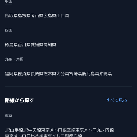
中国
鳥取県
島根県
岡山県
広島県
山口県
四国
徳島県
香川県
愛媛県
高知県
九州・沖縄
福岡県
佐賀県
長崎県
熊本県
大分県
宮崎県
鹿児島県
沖縄県
路線から探す
すべて見る
東京
JR山手線
JR中央線
東京メトロ銀座線
東京メトロ丸ノ内線
東京メトロ日比谷線
東京メトロ副都心線