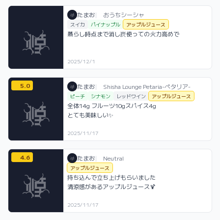
たまお / おうちシーシャ / 2025年12月1
利用フレーバー
コメント
たまお
|
おうちシーシャ
スイカ
パイナップル
アップルジュース
蒸らし時点まで消し炭使っての火力高めで
2025/12/1
5.0
たまお / お店シーシャ / 2025年11月17日
利用フレーバー
コメント
評価
たまお
|
Shisha Lounge Petaria-ペタリア-
ピーチ
シナモン
レッドワイン
アップルジュース
全体14g フルーツ10gスパイス4g

とても美味しい✨
2025/11/17
4.6
たまお / お店シーシャ / 2025年11月17日
利用フレーバー
コメント
評価
たまお
|
Neutral
アップルジュース
持ち込んで立ち上げもらいました

2025/11/17