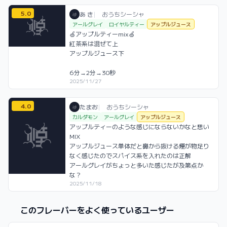
5.0
あ き / おうちシーシャ / 2025年11月27日
利用フレーバー
コメント
評価
あ き
|
おうちシーシャ
アールグレイ
ロイヤルティー
アップルジュース
🍏アップルティーmix🍏

紅茶系は混ぜて上

アップルジュース下

6分→2分→30秒
2025/11/27
4.0
たまお / おうちシーシャ / 2025年11月18
利用フレーバー
コメント
評価
たまお
|
おうちシーシャ
カルダモン
アールグレイ
アップルジュース
アップルティーのような感じにならないかなと思い
MIX

アップルジュース単体だと鼻から抜ける煙が物足り
なく感じたのでスパイス系を入れたのは正解

アールグレイがちょっと多いた感じたが及第点か
な？
2025/11/18
このフレーバーをよく使っているユーザー