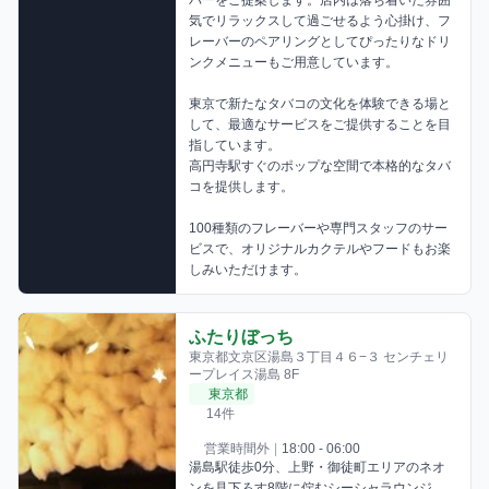
気でリラックスして過ごせるよう心掛け、フ
レーバーのペアリングとしてぴったりなドリ
ンクメニューもご用意しています。

東京で新たなタバコの文化を体験できる場と
して、最適なサービスをご提供することを目
指しています。

高円寺駅すぐのポップな空間で本格的なタバ
コを提供します。

100種類のフレーバーや専門スタッフのサー
ビスで、オリジナルカクテルやフードもお楽
しみいただけます。
ふたりぼっち
東京都文京区湯島３丁目４６−３ センチェリ
ープレイス湯島 8F
東京都
14件
営業時間外
|
18:00 - 06:00
湯島駅徒歩0分、上野・御徒町エリアのネオ
ンを見下ろす8階に佇むシーシャラウンジ