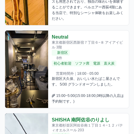
スも用意されており、独自の味わいを体験す
ることができます。ベルエアー西荻4階にあ
る当店で、特別なシーシャ体験をお楽しみく
ださい。
Neutral
東京都新宿区西新宿７丁目６−８ アイアイビ
ル 3階
新宿区
8件
初心者歓迎
ソファ席
電源
直火炭
営業時間外
|
18:00 - 05:00
新宿区大久保、おいしい水たばこ屋さんで
す。 5/30 グランドオープンしました。 

🌾 15:00~5:00(15:00-18:00,0時以降の入店は
予約制です。)
SHISHA 南阿佐谷のりよし
東京都杉並区阿佐谷南１丁目１４−１２ パテ
ィオエルスール 203