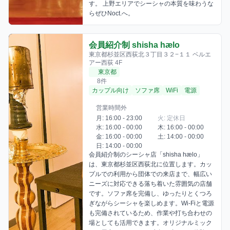
す。 上野エリアでシーシャの本質を味わうな
らぜひNoct.へ。
会員紹介制 shisha hælo
東京都杉並区西荻北３丁目３２−１１ ベルエ
アー西荻 4F
東京都
8件
カップル向け
ソファ席
WiFi
電源
営業時間外
月: 16:00 - 23:00
火: 定休日
水: 16:00 - 00:00
木: 16:00 - 00:00
金: 16:00 - 00:00
土: 14:00 - 00:00
日: 14:00 - 00:00
会員紹介制のシーシャ店「shisha hælo」
は、東京都杉並区西荻北に位置します。カッ
プルでの利用から団体での来店まで、幅広い
ニーズに対応できる落ち着いた雰囲気の店舗
です。ソファ席を完備し、ゆったりとくつろ
ぎながらシーシャを楽しめます。Wi-Fiと電源
も完備されているため、作業や打ち合わせの
場としても活用できます。オリジナルミック