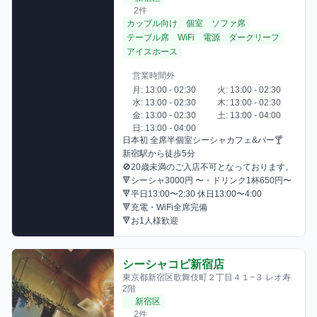
2件
カップル向け
個室
ソファ席
テーブル席
WiFi
電源
ダークリーフ
アイスホース
営業時間外
月: 13:00 - 02:30
火: 13:00 - 02:30
水: 13:00 - 02:30
木: 13:00 - 02:30
金: 13:00 - 02:30
土: 13:00 - 04:00
日: 13:00 - 04:00
日本初 全席半個室シーシャカフェ&バー🍸

新宿駅から徒歩5分

🚫20歳未満のご入店不可となっております。

🔻シーシャ3000円 〜・ドリンク1杯650円〜

🔻平日13:00〜2:30 休日13:00〜4:00

🔻充電・WiFi全席完備

🔻お1人様歓迎
シーシャコピ新宿店
東京都新宿区歌舞伎町２丁目４１−３ レオ寿
2階
新宿区
2件