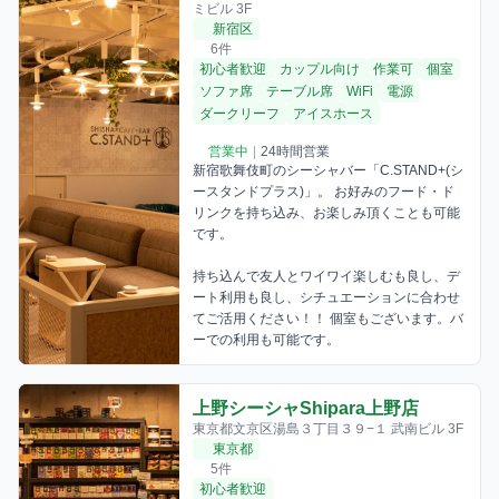
ミビル 3F
新宿区
6件
初心者歓迎
カップル向け
作業可
個室
ソファ席
テーブル席
WiFi
電源
ダークリーフ
アイスホース
営業中
|
24時間営業
新宿歌舞伎町のシーシャバー「C.STAND+(シ
ースタンドプラス)」。 お好みのフード・ド
リンクを持ち込み、お楽しみ頂くことも可能
です。 

持ち込んで友人とワイワイ楽しむも良し、デ
ート利用も良し、シチュエーションに合わせ
てご活用ください！！ 個室もございます。バ
ーでの利用も可能です。
上野シーシャShipara上野店
東京都文京区湯島３丁目３９−１ 武南ビル 3F
東京都
5件
初心者歓迎