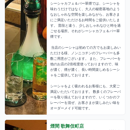
シーシャカフェ＆バー翠煙では、シーシャを
味わうだけではなく、大人の秘密基地のよう
なおしゃれな空間を楽しみながら、お客さま
にご満足いただけるお時間をご提供いたしま
す。 普段と違う、少しおしゃれなひと時を過
ごせる場所。それがシーシャカフェ＆バー翠
煙です。

 当店のシーシャは初めての方でもお楽しみい
ただける様、ノンニコチンのフレーバーも多
数ご用意がございます。 また、フレーバーを
他のお店の2倍程度使っておりますので、味
が濃く、煙が濃く、長い時間楽しめるシーシ
ャをご提供しております。 

シーシャをよく吸われるお客様にも、大変ご
満足いただいております。 数多くのフレーバ
ーを取り揃えておりますので、いくつかのフ
レーバーを混ぜ、お客さまが楽しみたい味を
オーダーメイド可能です。
煙間 歌舞伎町店