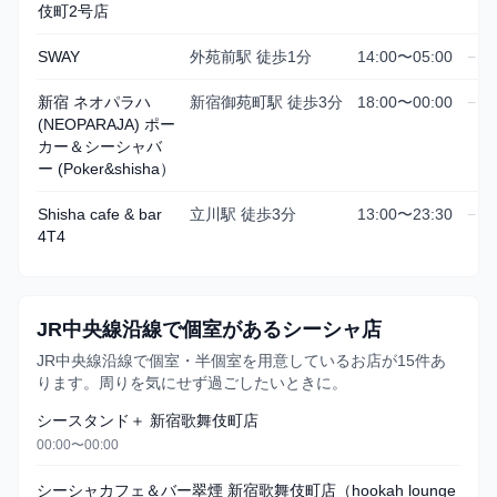
伎町2号店
SWAY
外苑前駅 徒歩1分
14:00〜05:00
−
新宿 ネオパラハ
新宿御苑町駅 徒歩3分
18:00〜00:00
−
(NEOPARAJA) ポー
カー＆シーシャバ
ー (Poker&shisha）
Shisha cafe & bar
立川駅 徒歩3分
13:00〜23:30
−
4T4
JR中央線沿線で個室があるシーシャ店
JR中央線沿線で個室・半個室を用意しているお店が15件あ
ります。周りを気にせず過ごしたいときに。
シースタンド＋ 新宿歌舞伎町店
00:00〜00:00
シーシャカフェ＆バー翠煙 新宿歌舞伎町店（hookah lounge