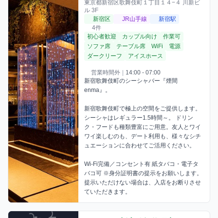
東京都新宿区歌舞伎町１丁目１４−４ 川新ビ
ル 3F
新宿区
JR山手線
新宿駅
4件
初心者歓迎
カップル向け
作業可
ソファ席
テーブル席
WiFi
電源
ダークリーフ
アイスホース
営業時間外
|
14:00 - 07:00
新宿歌舞伎町のシーシャバー『煙間 
enma』。

新宿歌舞伎町で極上の空間をご提供します。
シーシャはレギュラー1.5時間～。 ドリン
ク・フードも種類豊富にご用意。友人とワイ
ワイ楽しむのも、デート利用も、様々なシチ
ュエーションに合わせてご活用ください。

Wi-Fi完備／コンセント有 紙タバコ・電子タ
バコ可 ※身分証明書の提示をお願いします。
提示いただけない場合は、入店をお断りさせ
ていただきます。