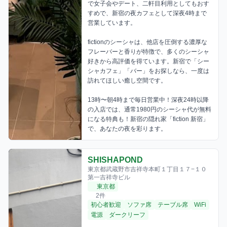
で女子会やデート、二軒目利用としてもおす
すめで、新宿の夜カフェとして深夜4時まで
営業しています。

fictionのシーシャは、他店を圧倒する濃厚な
フレーバーと香りが特徴で、多くのシーシャ
好きから高評価を得ています。新宿で「シー
シャカフェ」「バー」をお探しなら、一度は
訪れてほしい癒し空間です。 

13時〜朝4時まで毎日営業中！深夜24時以降
の入店では、通常1980円のシーシャ代が無料
になる特典も！新宿の隠れ家「fiction 新宿」
で、あなたの夜を彩ります。
SHISHAPOND
東京都武蔵野市吉祥寺本町１丁目１７−１０
第一吉祥寺ビル
東京都
2件
初心者歓迎
ソファ席
テーブル席
WiFi
電源
ダークリーフ