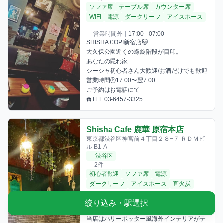
ソファ席
テーブル席
カウンター席
WiFi
電源
ダークリーフ
アイスホース
営業時間外
|
17:00 - 07:00
SHISHA COPI新宿店🐱

大久保公園近くの螺旋階段が目印。

あなたの隠れ家

シーシャ初心者さん大歓迎/お酒だけでも歓迎

営業時間🕑17:00〜翌7:00

ご予約はお電話にて

☎️TEL:03-6457-3325
Shisha Cafe 鹿華 原宿本店
東京都渋谷区神宮前４丁目２８−７ ＲＤＭビ
ル B1-A
渋谷区
2件
初心者歓迎
ソファ席
電源
ダークリーフ
アイスホース
直火炭
営業時間外
|
13:00 - 00:00
絞り込み・駅選択
原宿にある「Shisha Cafe＆Bar 鹿華」です。 
当店はハリーポッター風海外インテリアがテ