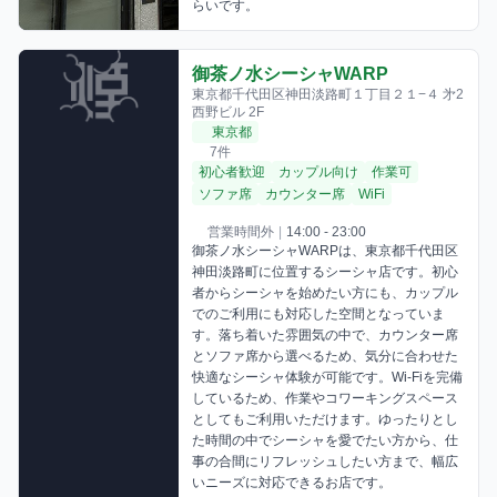
らいです。
御茶ノ水シーシャWARP
東京都千代田区神田淡路町１丁目２１−４ 㐧2
西野ビル 2F
東京都
7件
初心者歓迎
カップル向け
作業可
ソファ席
カウンター席
WiFi
営業時間外
|
14:00 - 23:00
御茶ノ水シーシャWARPは、東京都千代田区
神田淡路町に位置するシーシャ店です。初心
者からシーシャを始めたい方にも、カップル
でのご利用にも対応した空間となっていま
す。落ち着いた雰囲気の中で、カウンター席
とソファ席から選べるため、気分に合わせた
快適なシーシャ体験が可能です。Wi-Fiを完備
しているため、作業やコワーキングスペース
としてもご利用いただけます。ゆったりとし
た時間の中でシーシャを愛でたい方から、仕
事の合間にリフレッシュしたい方まで、幅広
いニーズに対応できるお店です。