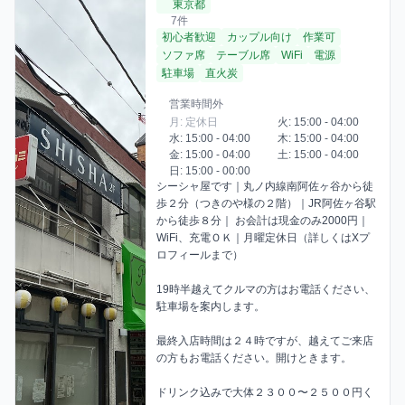
東京都
7件
初心者歓迎
カップル向け
作業可
ソファ席
テーブル席
WiFi
電源
駐車場
直火炭
営業時間外
月: 定休日
火: 15:00 - 04:00
水: 15:00 - 04:00
木: 15:00 - 04:00
金: 15:00 - 04:00
土: 15:00 - 04:00
日: 15:00 - 00:00
シーシャ屋です｜丸ノ内線南阿佐ヶ谷から徒
歩２分（つきのや様の２階）｜JR阿佐ヶ谷駅
から徒歩８分｜ お会計は現金のみ2000円｜
WiFi、充電ＯＫ｜月曜定休日（詳しくはXプ
ロフィールまで）

19時半越えてクルマの方はお電話ください、
駐車場を案内します。

最終入店時間は２４時ですが、越えてご来店
の方もお電話ください。開けときます。

ドリンク込みで大体２３００〜２５００円く