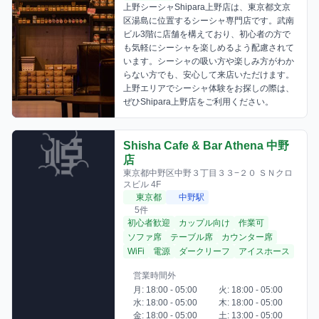
上野シーシャShipara上野店は、東京都文京
区湯島に位置するシーシャ専門店です。武南
ビル3階に店舗を構えており、初心者の方で
も気軽にシーシャを楽しめるよう配慮されて
います。シーシャの吸い方や楽しみ方がわか
らない方でも、安心して来店いただけます。
上野エリアでシーシャ体験をお探しの際は、
ぜひShipara上野店をご利用ください。
Shisha Cafe & Bar Athena 中野
店
東京都中野区中野３丁目３３−２０ ＳＮクロ
スビル 4F
東京都
中野駅
5件
初心者歓迎
カップル向け
作業可
ソファ席
テーブル席
カウンター席
WiFi
電源
ダークリーフ
アイスホース
営業時間外
月: 18:00 - 05:00
火: 18:00 - 05:00
水: 18:00 - 05:00
木: 18:00 - 05:00
金: 18:00 - 05:00
土: 13:00 - 05:00