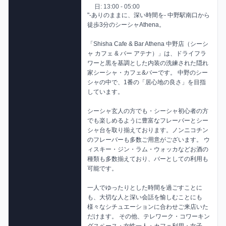
日: 13:00 - 05:00
"-ありのままに、深い時間を- 中野駅南口から
徒歩3分のシーシャAthena。 

「Shisha Cafe & Bar Athena 中野店（シーシ
ャ カフェ & バー アテナ）」は、ドライフラ
ワーと黒を基調とした内装の洗練された隠れ
家シーシャ・カフェ&バーです。 中野のシー
シャの中で、1番の「居心地の良さ」を目指
しています。 

シーシャ玄人の方でも・シーシャ初心者の方
でも楽しめるように豊富なフレーバーとシー
シャ台を取り揃えております。ノンニコチン
のフレーバーも多数ご用意がございます。 ウ
ィスキー・ジン・ラム・ウォッカなどお酒の
種類も多数揃えており、バーとしての利用も
可能です。 

一人でゆったりとした時間を過ごすことに
も、大切な人と深い会話を愉しむことにも
様々なシチュエーションに合わせご来店いた
だけます。 その他、テレワーク・コワーキン
グスペース・女性一人・カフェ利用・女子