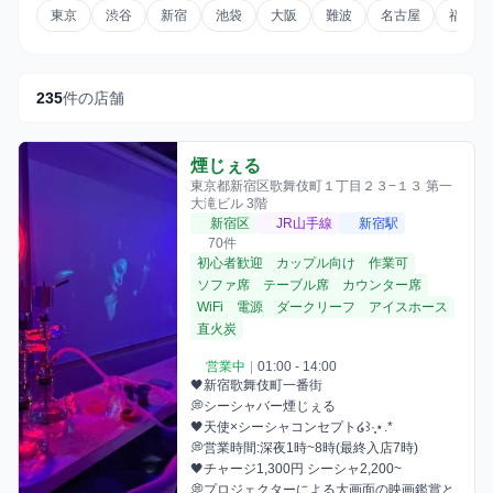
東京
渋谷
新宿
池袋
大阪
難波
名古屋
福岡
235
件の店舗
煙じぇる
東京都新宿区歌舞伎町１丁目２３−１３ 第一
大滝ビル 3階
新宿区
JR山手線
新宿駅
70件
初心者歓迎
カップル向け
作業可
ソファ席
テーブル席
カウンター席
WiFi
電源
ダークリーフ
アイスホース
直火炭
営業中
|
01:00 - 14:00
🖤新宿歌舞伎町一番街

💭シーシャバー煙じぇる

🖤天使×シーシャコンセプト໒꒱·̩͙⋆.*

💭営業時間:深夜1時~8時(最終入店7時)

🖤チャージ1,300円 シーシャ2,200~

💭プロジェクターによる大画面の映画鑑賞と