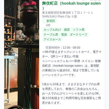
舞伎町店（hookah lounge suien
）
東京都新宿区歌舞伎町１丁目１７−１１
SHINJUKU Plain City ５階
新宿区
4件
カップル向け
個室
ソファ席
テーブル席
電源
ダークリーフ
アイスホース
営業時間外
|
12:00 - 08:00
☆Wi-Fi使えます☆クレジットカード、電子マ
ネー、QRコード支払い可能

☆シーシャカフェ＆バー翠煙 -スイエン- 歌舞
伎町店（hookah lounge suien）は、新宿駅
の東南口から徒歩5分、朝まで営業している
シーシャカフェバーです。 

1名から10名まで、さまざまなタイプのお席
を用意しており、食後の二次会はもちろん、
お一人でのんびりシーシャを楽しむのもOK。
最大10名様までご利用可能な完全個室もご用
意があります。
