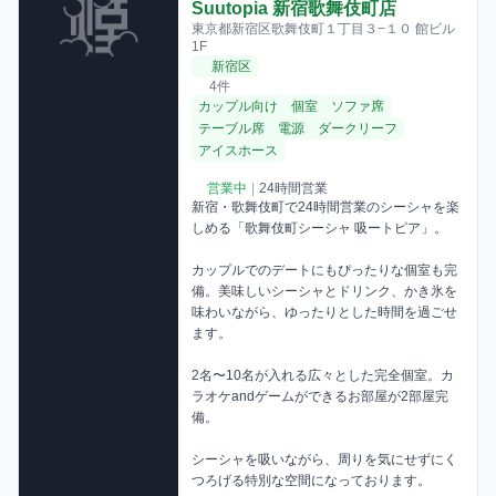
Suutopia 新宿歌舞伎町店
東京都新宿区歌舞伎町１丁目３−１０ 館ビル
1F
新宿区
4件
カップル向け
個室
ソファ席
テーブル席
電源
ダークリーフ
アイスホース
営業中
|
24時間営業
新宿・歌舞伎町で24時間営業のシーシャを楽
しめる「歌舞伎町シーシャ 吸ートピア」。

カップルでのデートにもぴったりな個室も完
備。美味しいシーシャとドリンク、かき氷を
味わいながら、ゆったりとした時間を過ごせ
ます。 

2名〜10名が入れる広々とした完全個室。カ
ラオケandゲームができるお部屋が2部屋完
備。

シーシャを吸いながら、周りを気にせずにく
つろげる特別な空間になっております。