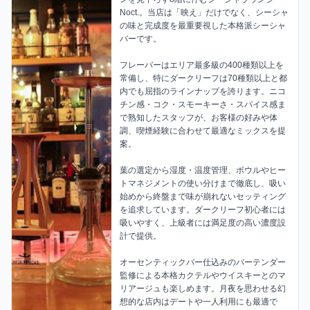
Noct.。当店は「映え」だけでなく、シーシャ
の味と完成度を最重要視した本格派シーシャ
バーです。

フレーバーはエリア最多級の400種類以上を
常備し、特にダークリーフは70種類以上と都
内でも屈指のラインナップを誇ります。ニコ
チン感・コク・スモーキーさ・スパイス感ま
で熟知したスタッフが、お客様の好みや体
調、喫煙経験に合わせて最適なミックスを提
案。

葉の選定から湿度・温度管理、ボウルやヒー
トマネジメントの使い分けまで徹底し、吸い
始めから終盤まで味が崩れないセッティング
を追求しています。ダークリーフ初心者には
吸いやすく、上級者には満足度の高い濃度設
計で提供。

オーセンティックバー仕込みのバーテンダー
監修による本格カクテルやウイスキーとのマ
リアージュも楽しめます。月夜を思わせる幻
想的な店内はデートや一人利用にも最適で