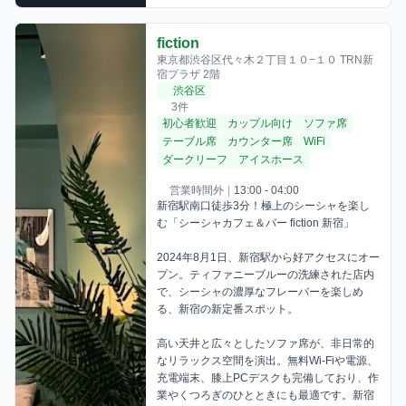
fiction
東京都渋谷区代々木２丁目１０−１０ TRN新
宿プラザ 2階
渋谷区
3件
初心者歓迎
カップル向け
ソファ席
テーブル席
カウンター席
WiFi
ダークリーフ
アイスホース
営業時間外
|
13:00 - 04:00
新宿駅南口徒歩3分！極上のシーシャを楽し
む「シーシャカフェ＆バー fiction 新宿」 

2024年8月1日、新宿駅から好アクセスにオー
プン。ティファニーブルーの洗練された店内
で、シーシャの濃厚なフレーバーを楽しめ
る、新宿の新定番スポット。 

高い天井と広々としたソファ席が、非日常的
なリラックス空間を演出。無料Wi-Fiや電源、
充電端末、膝上PCデスクも完備しており、作
業やくつろぎのひとときにも最適です。新宿