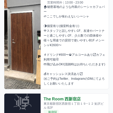
営業時間外
|
13:00 - 23:00
🏠秘密基地のような内装のシーシャカフェバ
ー 

🌱ここでしか味わえないシーシャ 

🌗個室有り(個室料金有り) 

🌹スタッフと話しやすい1F、友達やパートナ
ーと過ごしやすい2F、少人数での団体様や
様々な用途での貸切で使いやすいB1F 🚬シー
シャ¥2600〜 

🥤ドリンク¥600〜🥃アルコールあり〼カフェ
利用可能🉑 

🤲飛び込みOK!(混雑時はお待ちいただきます) 

💰キャッシュレス決済あり〼 

✉️ご予約はTwitter、InstagramのDMにてよろ
しくお願いいたします
The Room 西新宿店
東京都新宿区西新宿１丁目１９−１２ 鮎沢ビ
ル B2F
新宿区