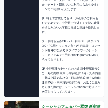
会・デート・団体でのご利用にもあらゆるシ
ーンでご利用いただけます。 

朝5時まで営業しており、深夜帯のご利用も
おすすめです。中野駅で夜遅くまで深い時間
を愉しみたいお客様に最適な場所を提供しま
す。 

フード持ち込みOK・バー利用OK・紙タバコ
OK・PC用クッション有・Wi-Fi完備・コンセ
ント有 中野にあるドライフラワーのシーシ
ャ・カフェ&バー 予約はinstagramのDMから
承っております。 

JR 中野駅徒歩3分・丸の内線 新中野駅徒歩9
分・丸の内線 東高円寺駅徒歩14分・丸の内線 
中野坂上駅徒歩25分・西武新宿線 新井薬師前
徒歩25分・東中野駅徒歩25分、お近くに立ち
寄られた際には、シーシャAthena中野店にご
来店お待ちしております。
シーシャカフェ＆バー翠煙 新宿歌