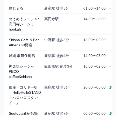
煙じぇる
新宿駅 徒歩5分
01:00〜14:00
−
めうめうシーシャ/
高円寺駅
14:00〜23:00
−
高円寺シーシャ
hookah
Shisha Cafe & Bar
中野駅 徒歩3分
18:00〜05:00
−
Athena 中野店
煙間 歌舞伎町店
新宿駅 徒歩4分
14:00〜07:00
−
神楽坂シーシャ
飯田橋駅 徒歩3分
16:00〜02:00
−
PECO -
coffee&shisha-
銀座・コリドー街
銀座駅 徒歩3分
20:00〜05:00
あ
「HelloHelloSTAND
～ハロハロスタン
ド～」
Suutopia新宿歌舞
新宿駅 徒歩7分
00:00〜00:00
あ