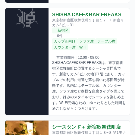
SHISHA CAFE&BAR FREAKS
東京都新宿区歌舞伎町１丁目１７−７ 新宿リ
カム3ビル B1
新宿区
6件
カップル向け
ソファ席
テーブル席
カウンター席
WiFi
営業時間外
|
12:00 - 08:00
SHISHA CAFE&BAR FREAKSは、東京都新
宿区歌舞伎町に位置するシーシャ専門店で
す。新宿リカム3ビルの地下1階にあり、カッ
プルでの利用に最適な落ち着いた雰囲気が特
徴です。店内にはテーブル席、カウンター
席、ソファ席など多様な座席タイプを備えて
おり、好みのスタイルでシーシャを楽しめま
す。Wi-Fi完備なため、ゆったりとした時間を
過ごしながらくつろげます。
シースタンド＋ 新宿歌舞伎町店
東京都新宿区歌舞伎町１丁目１８−８ 第1モナ