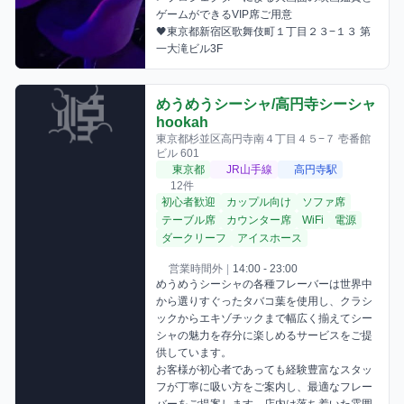
ゲームができるVIP席ご用意

🖤東京都新宿区歌舞伎町１丁目２３−１３ 第
一大滝ビル3F
めうめうシーシャ/高円寺シーシャ
hookah
東京都杉並区高円寺南４丁目４５−７ 壱番館
ビル 601
東京都
JR山手線
高円寺駅
12件
初心者歓迎
カップル向け
ソファ席
テーブル席
カウンター席
WiFi
電源
ダークリーフ
アイスホース
営業時間外
|
14:00 - 23:00
めうめうシーシャの各種フレーバーは世界中
から選りすぐったタバコ葉を使用し、クラシ
ックからエキゾチックまで幅広く揃えてシー
シャの魅力を存分に楽しめるサービスをご提
供しています。

お客様が初心者であっても経験豊富なスタッ
フが丁寧に吸い方をご案内し、最適なフレー
バーをご提案します。店内は落ち着いた雰囲