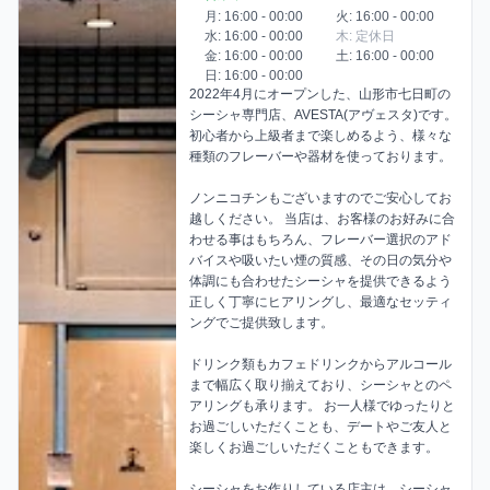
月: 16:00 - 00:00
火: 16:00 - 00:00
水: 16:00 - 00:00
木: 定休日
金: 16:00 - 00:00
土: 16:00 - 00:00
日: 16:00 - 00:00
2022年4月にオープンした、山形市七日町の
シーシャ専門店、AVESTA(アヴェスタ)です。 
初心者から上級者まで楽しめるよう、様々な
種類のフレーバーや器材を使っております。

ノンニコチンもございますのでご安心してお
越しください。 当店は、お客様のお好みに合
わせる事はもちろん、フレーバー選択のアド
バイスや吸いたい煙の質感、その日の気分や
体調にも合わせたシーシャを提供できるよう
正しく丁寧にヒアリングし、最適なセッティ
ングでご提供致します。 

ドリンク類もカフェドリンクからアルコール
まで幅広く取り揃えており、シーシャとのペ
アリングも承ります。 お一人様でゆったりと
お過ごしいただくことも、デートやご友人と
楽しくお過ごしいただくこともできます。 

シーシャをお作りしている店主は、シーシャ