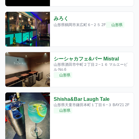
みろく
山形県鶴岡市末広町６−２５ 2F
山形県
シーシャカフェ&バー Mistral
山形県酒田市中町２丁目２−１６ マルエービ
ル No.6
山形県
Shisha&Bar Laugh Tale
山形県天童市鎌田本町１丁目６−３ BAY21 2F
山形県