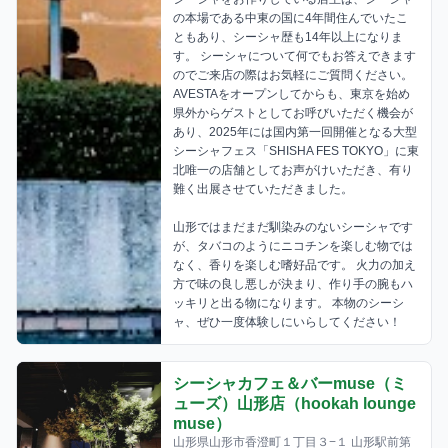
の本場である中東の国に4年間住んでいたこ
ともあり、シーシャ歴も14年以上になりま
す。 シーシャについて何でもお答えできます
のでご来店の際はお気軽にご質問ください。 
AVESTAをオープンしてからも、東京を始め
県外からゲストとしてお呼びいただく機会が
あり、2025年には国内第一回開催となる大型
シーシャフェス「SHISHA FES TOKYO」に東
北唯一の店舗としてお声がけいただき、有り
難く出展させていただきました。 

山形ではまだまだ馴染みのないシーシャです
が、タバコのようにニコチンを楽しむ物では
なく、香りを楽しむ嗜好品です。 火力の加え
方で味の良し悪しが決まり、作り手の腕もハ
ッキリと出る物になります。 本物のシーシ
ャ、ぜひ一度体験しにいらしてください！
シーシャカフェ＆バーmuse（ミ
ューズ）山形店（hookah lounge
muse）
山形県山形市香澄町１丁目３−１ 山形駅前第