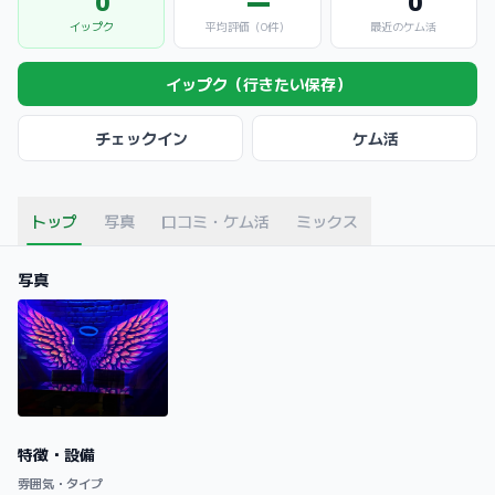
0
—
0
イップク
平均評価（0件）
最近のケム活
イップク（行きたい保存）
チェックイン
ケム活
トップ
写真
口コミ・ケム活
ミックス
写真
特徴・設備
雰囲気・タイプ