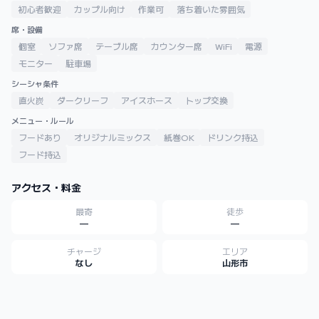
初心者歓迎
カップル向け
作業可
落ち着いた雰囲気
席・設備
個室
ソファ席
テーブル席
カウンター席
WiFi
電源
モニター
駐車場
シーシャ条件
直火炭
ダークリーフ
アイスホース
トップ交換
メニュー・ルール
フードあり
オリジナルミックス
紙巻OK
ドリンク持込
フード持込
アクセス・料金
最寄
徒歩
—
—
チャージ
エリア
なし
山形市