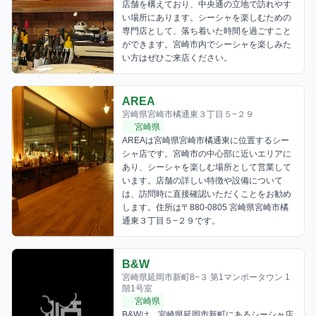
店舗を構えており、中央通の立地で訪れやす
い場所にあります。シーシャを楽しむための
専門店として、落ち着いた時間を過ごすこと
ができます。宮崎市内でシーシャを楽しみた
い方はぜひご来店ください。
AREA
宮崎県宮崎市橘通東３丁目５−２９
宮崎県
AREAは宮崎県宮崎市橘通東に位置するシー
シャ店です。宮崎市の中心部に近いエリアに
あり、シーシャを楽しむ場所として営業して
います。店舗の詳しい特徴や設備について
は、訪問時に直接確認いただくことをお勧め
します。住所は〒880-0805 宮崎県宮崎市橘
通東３丁目５−２９です。
B&W
宮崎県延岡市新町8−３ 第1マンボータウン 1
階1号室
宮崎県
B&Wは、宮崎県延岡市新町にあるシーシャ店