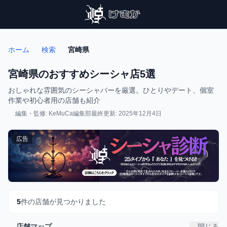
ホーム
検索
宮崎県
宮崎県のおすすめシーシャ店5選
おしゃれな雰囲気のシーシャバーを厳選。ひとりやデート、個室
作業や初心者用の店舗も紹介
編集・監修: KeMuCa編集部
最終更新: 2025年12月4日
広告
5
件の店舗が見つかりました
店舗マップ
閉じる