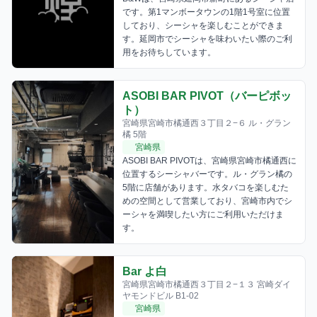
です。第1マンボータウンの1階1号室に位置
しており、シーシャを楽しむことができま
す。延岡市でシーシャを味わいたい際のご利
用をお待ちしています。
ASOBI BAR PIVOT（バーピボッ
ト）
宮崎県宮崎市橘通西３丁目２−６ ル・グラン
橘 5階
宮崎県
ASOBI BAR PIVOTは、宮崎県宮崎市橘通西に
位置するシーシャバーです。ル・グラン橘の
5階に店舗があります。水タバコを楽しむた
めの空間として営業しており、宮崎市内でシ
ーシャを満喫したい方にご利用いただけま
す。
Bar よ白
宮崎県宮崎市橘通西３丁目２−１３ 宮崎ダイ
ヤモンドビル B1-02
宮崎県