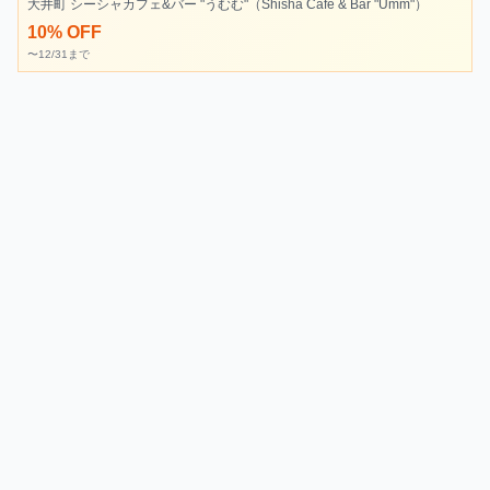
大井町 シーシャカフェ&バー "うむむ"（Shisha Cafe & Bar "Umm"）
10% OFF
〜12/31まで