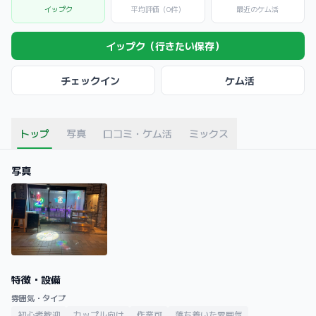
イップク
平均評価（0件）
最近のケム活
イップク（行きたい保存）
チェックイン
ケム活
トップ
写真
口コミ・ケム活
ミックス
写真
特徴・設備
雰囲気・タイプ
初心者歓迎
カップル向け
作業可
落ち着いた雰囲気