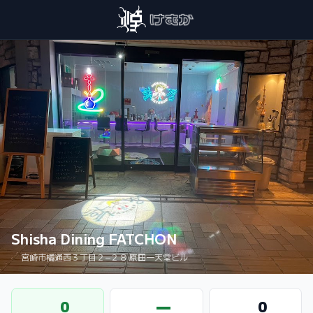
Shisha Dining FATCHON
宮崎市橘通西３丁目２−２８ 原田一天堂ビル
0
—
0