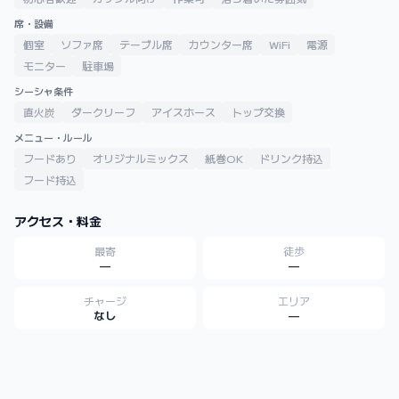
席・設備
個室
ソファ席
テーブル席
カウンター席
WiFi
電源
モニター
駐車場
シーシャ条件
直火炭
ダークリーフ
アイスホース
トップ交換
メニュー・ルール
フードあり
オリジナルミックス
紙巻OK
ドリンク持込
フード持込
アクセス・料金
最寄
徒歩
—
—
チャージ
エリア
なし
—