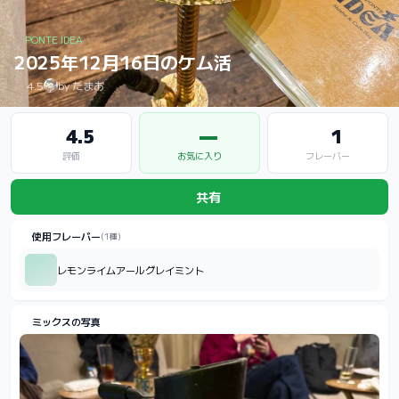
PONTE IDEA
2025年12月16日のケム活
4.5
by たまお
4.5
—
1
評価
お気に入り
フレーバー
共有
使用フレーバー
(1種)
レモンライムアールグレイミント
ミックスの写真