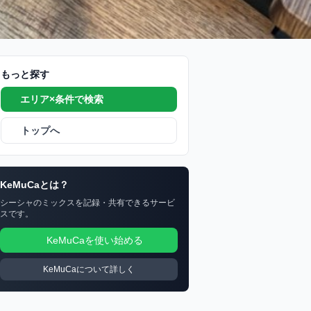
もっと探す
エリア×条件で検索
トップへ
KeMuCaとは？
シーシャのミックスを記録・共有できるサービ
スです。
KeMuCaを使い始める
KeMuCaについて詳しく