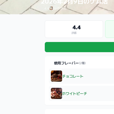
2026年2月9日のケム活
4.4
by たまお
4.4
評価
使用フレーバー
(2種)
チョコレート
ホワイトピーチ