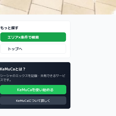
もっと探す
エリア×条件で検索
トップへ
KeMuCaとは？
シーシャのミックスを記録・共有できるサービ
スです。
KeMuCaを使い始める
KeMuCaについて詳しく