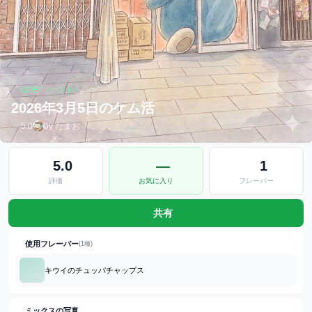
KIMET（キメト）
2026年3月5日のケム活
5.0
by たまお
5.0
—
1
評価
お気に入り
フレーバー
共有
使用フレーバー
(1種)
キウイのチュッパチャップス
ミックスの写真