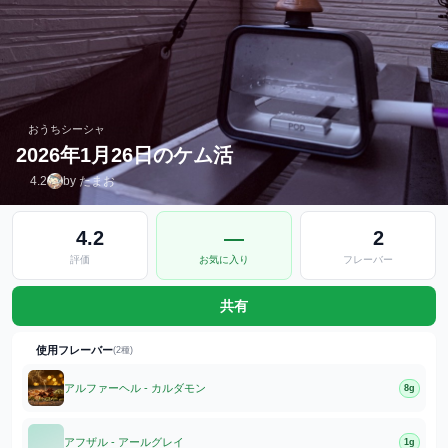
おうちシーシャ
2026年1月26日のケム活
4.2
by たまお
4.2
—
2
評価
お気に入り
フレーバー
共有
使用フレーバー
(2種)
アルファーヘル - カルダモン
8g
アフザル - アールグレイ
1g