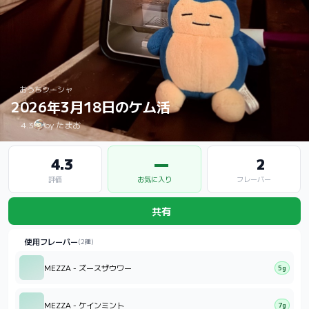
おうちシーシャ
2026年3月18日のケム活
4.3
by たまお
4.3
—
2
評価
お気に入り
フレーバー
共有
使用フレーバー
(2種)
MEZZA - ズースザウワー
5g
MEZZA - ケインミント
7g