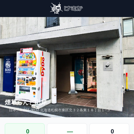
北海道
›
札幌市
煙草らんど山岸
日本、〒065-0032 北海道札幌市東区北３２条東１８丁目１−３
0
—
0