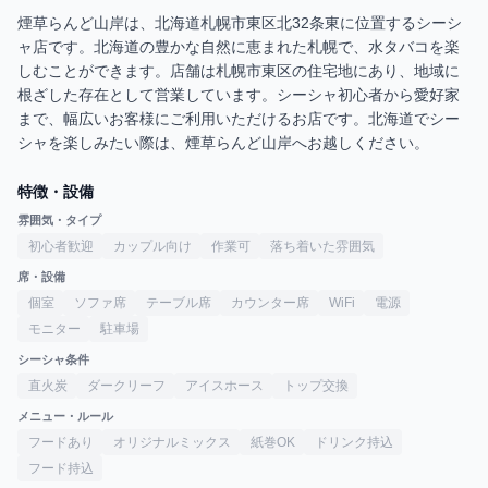
煙草らんど山岸は、北海道札幌市東区北32条東に位置するシーシ
ャ店です。北海道の豊かな自然に恵まれた札幌で、水タバコを楽
しむことができます。店舗は札幌市東区の住宅地にあり、地域に
根ざした存在として営業しています。シーシャ初心者から愛好家
まで、幅広いお客様にご利用いただけるお店です。北海道でシー
シャを楽しみたい際は、煙草らんど山岸へお越しください。
特徴・設備
雰囲気・タイプ
初心者歓迎
カップル向け
作業可
落ち着いた雰囲気
席・設備
個室
ソファ席
テーブル席
カウンター席
WiFi
電源
モニター
駐車場
シーシャ条件
直火炭
ダークリーフ
アイスホース
トップ交換
メニュー・ルール
フードあり
オリジナルミックス
紙巻OK
ドリンク持込
フード持込