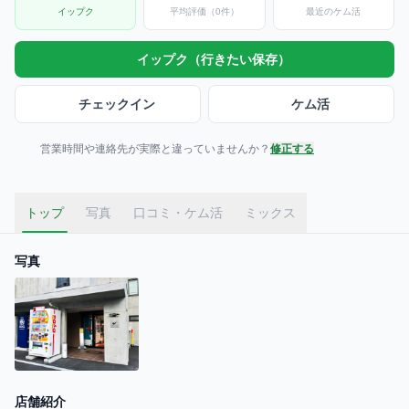
イップク
平均評価（0件）
最近のケム活
イップク（行きたい保存）
チェックイン
ケム活
営業時間や連絡先が実際と違っていませんか？
修正する
トップ
写真
口コミ・ケム活
ミックス
写真
店舗紹介