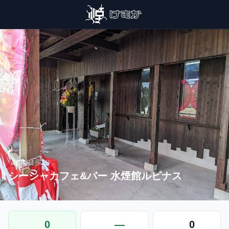
›
森田駅
徒歩3分
シーシャカフェ&バー 水煙館ルピナス
0
—
0