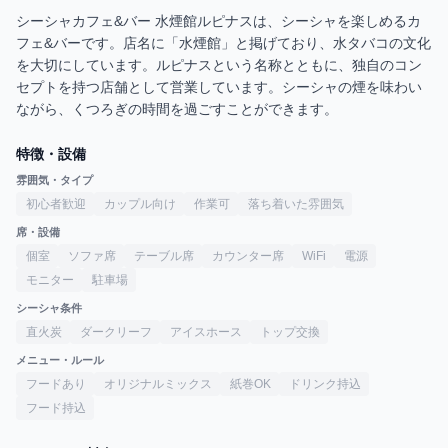
シーシャカフェ&バー 水煙館ルピナスは、シーシャを楽しめるカ
フェ&バーです。店名に「水煙館」と掲げており、水タバコの文化
を大切にしています。ルピナスという名称とともに、独自のコン
セプトを持つ店舗として営業しています。シーシャの煙を味わい
ながら、くつろぎの時間を過ごすことができます。
特徴・設備
雰囲気・タイプ
初心者歓迎
カップル向け
作業可
落ち着いた雰囲気
席・設備
個室
ソファ席
テーブル席
カウンター席
WiFi
電源
モニター
駐車場
シーシャ条件
直火炭
ダークリーフ
アイスホース
トップ交換
メニュー・ルール
フードあり
オリジナルミックス
紙巻OK
ドリンク持込
フード持込