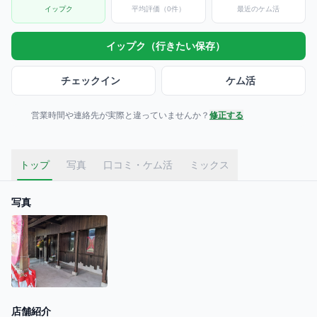
イップク
平均評価（0件）
最近のケム活
イップク（行きたい保存）
チェックイン
ケム活
営業時間や連絡先が実際と違っていませんか？
修正する
トップ
写真
口コミ・ケム活
ミックス
写真
店舗紹介