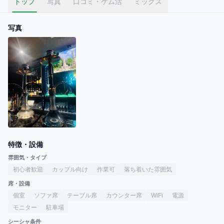
トップ
写真
口コミ・ケム活
ミックス
写真
特徴・設備
雰囲気・タイプ
初心者歓迎
カップル向け
作業可
落ち着いた雰囲気
席・設備
個室
ソファ席
テーブル席
カウンター席
WiFi
電源
モニター
駐車場
シーシャ条件