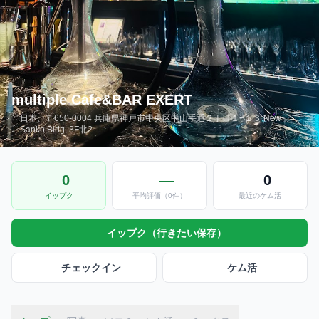
multiple Cafe&BAR EXERT
日本、〒650-0004 兵庫県神戸市中央区中山手通２丁目１−１３ New
Sanko Bldg, 3F北2
0
—
0
イップク
平均評価（0件）
最近のケム活
イップク（行きたい保存）
チェックイン
ケム活