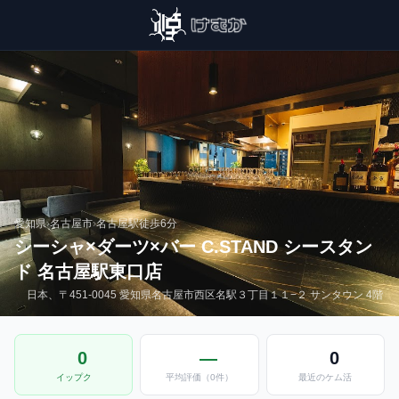
愛知県
›
名古屋市
›
名古屋駅
徒歩6分
シーシャ×ダーツ×バー C.STAND シースタン
ド 名古屋駅東口店
日本、〒451-0045 愛知県名古屋市西区名駅３丁目１１−２ サンタウン 4階
0
—
0
イップク
平均評価（0件）
最近のケム活