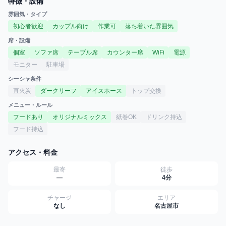
特徴・設備
雰囲気・タイプ
初心者歓迎
カップル向け
作業可
落ち着いた雰囲気
席・設備
個室
ソファ席
テーブル席
カウンター席
WiFi
電源
モニター
駐車場
シーシャ条件
直火炭
ダークリーフ
アイスホース
トップ交換
メニュー・ルール
フードあり
オリジナルミックス
紙巻OK
ドリンク持込
フード持込
アクセス・料金
最寄
徒歩
—
4分
チャージ
エリア
なし
名古屋市