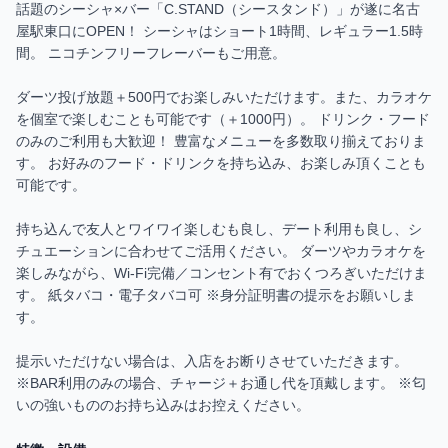
話題のシーシャ×バー「C.STAND（シースタンド）」が遂に名古
屋駅東口にOPEN！ シーシャはショート1時間、レギュラー1.5時
間。 ニコチンフリーフレーバーもご用意。 

ダーツ投げ放題＋500円でお楽しみいただけます。また、カラオケ
を個室で楽しむことも可能です（＋1000円）。 ドリンク・フード
のみのご利用も大歓迎！ 豊富なメニューを多数取り揃えておりま
す。 お好みのフード・ドリンクを持ち込み、お楽しみ頂くことも
可能です。 

持ち込んで友人とワイワイ楽しむも良し、デート利用も良し、シ
チュエーションに合わせてご活用ください。 ダーツやカラオケを
楽しみながら、Wi-Fi完備／コンセント有でおくつろぎいただけま
す。 紙タバコ・電子タバコ可 ※身分証明書の提示をお願いしま
す。

提示いただけない場合は、入店をお断りさせていただきます。 
※BAR利用のみの場合、チャージ＋お通し代を頂戴します。 ※匂
いの強いもののお持ち込みはお控えください。