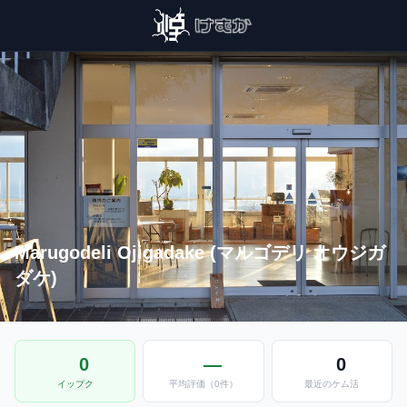
Marugodeli Ojigadake (マルゴデリ オウジガ
ダケ)
0
—
0
イップク
平均評価（0件）
最近のケム活