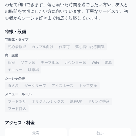
わせて利用できます。落ち着いた時間を過ごしたい方や、友人と
の時間を大切にしたい方に向いています。丁寧なサービスで、初
心者からシーシャ好きまで幅広く対応しています。
特徴・設備
雰囲気・タイプ
初心者歓迎
カップル向け
作業可
落ち着いた雰囲気
席・設備
個室
ソファ席
テーブル席
カウンター席
WiFi
電源
モニター
駐車場
シーシャ条件
直火炭
ダークリーフ
アイスホース
トップ交換
メニュー・ルール
フードあり
オリジナルミックス
紙巻OK
ドリンク持込
フード持込
アクセス・料金
最寄
徒歩