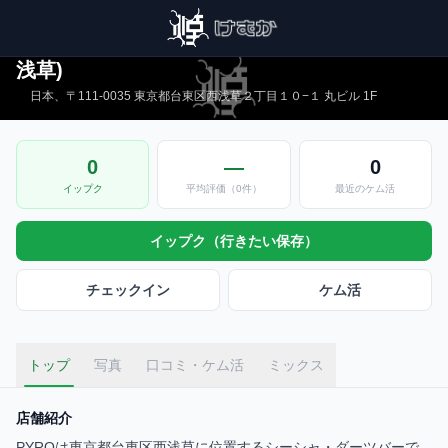
PYRO パイロ/シーシャ、ダーツバー台東区西
浅草)
日本、〒111-0035 東京都台東区西浅草２丁目１０−１ 丸ビル 1F
0
—
0
イップク
平均評価（0件）
最近のケム活
イップク（行きたい保存）
チェックイン
ケム活
トップ
写真
口コミ・ケム活
ミックス
店舗紹介
PYROは東京都台東区西浅草に位置するシーシャ・ダーツバーで