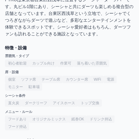
す。丸ビル1階にあり、シーシャと共にダーツも楽しめる複合型の
店舗となっています。台東区西浅草という立地で、シーシャでく
つろぎながらダーツで遊ぶなど、多彩なエンターテインメントを
体験できるスポットです。シーシャ愛好者はもちろん、ダーツフ
ァンも訪れることができる施設となっています。
特徴・設備
雰囲気・タイプ
初心者歓迎
カップル向け
作業可
落ち着いた雰囲気
席・設備
個室
ソファ席
テーブル席
カウンター席
WiFi
電源
モニター
駐車場
シーシャ条件
直火炭
ダークリーフ
アイスホース
トップ交換
メニュー・ルール
フードあり
オリジナルミックス
紙巻OK
ドリンク持込
フード持込