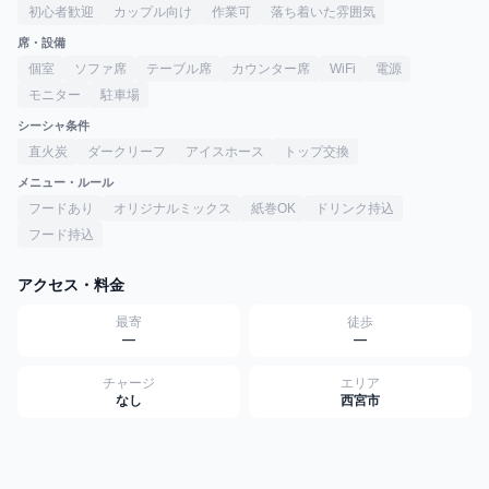
初心者歓迎
カップル向け
作業可
落ち着いた雰囲気
席・設備
個室
ソファ席
テーブル席
カウンター席
WiFi
電源
モニター
駐車場
シーシャ条件
直火炭
ダークリーフ
アイスホース
トップ交換
メニュー・ルール
フードあり
オリジナルミックス
紙巻OK
ドリンク持込
フード持込
アクセス・料金
最寄
徒歩
—
—
チャージ
エリア
なし
西宮市