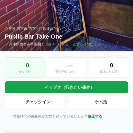
兵庫県
›
西宮市
›
西宮北口駅
徒歩2分
Public Bar Take One
兵庫県西宮市甲風園１丁目４−１６ カームプラザ北口 1.5F
0
—
0
イップク
平均評価（0件）
最近のケム活
イップク（行きたい保存）
チェックイン
ケム活
営業時間や連絡先が実際と違っていませんか？
修正する