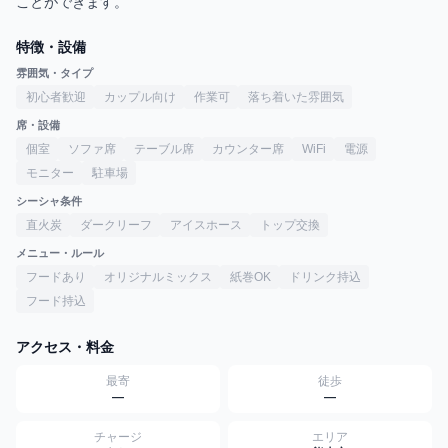
ことができます。
特徴・設備
雰囲気・タイプ
初心者歓迎
カップル向け
作業可
落ち着いた雰囲気
席・設備
個室
ソファ席
テーブル席
カウンター席
WiFi
電源
モニター
駐車場
シーシャ条件
直火炭
ダークリーフ
アイスホース
トップ交換
メニュー・ルール
フードあり
オリジナルミックス
紙巻OK
ドリンク持込
フード持込
アクセス・料金
最寄
徒歩
—
—
チャージ
エリア