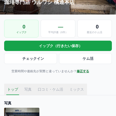
珈琲専門店 ウルワシ 橘通本店
0
—
0
イップク
平均評価（0件）
最近のケム活
イップク（行きたい保存）
チェックイン
ケム活
営業時間や連絡先が実際と違っていませんか？
修正する
トップ
写真
口コミ・ケム活
ミックス
写真