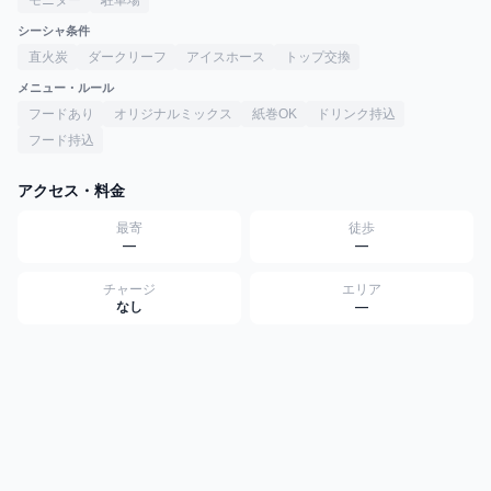
モニター
駐車場
シーシャ条件
直火炭
ダークリーフ
アイスホース
トップ交換
メニュー・ルール
フードあり
オリジナルミックス
紙巻OK
ドリンク持込
フード持込
アクセス・料金
最寄
徒歩
—
—
チャージ
エリア
なし
—