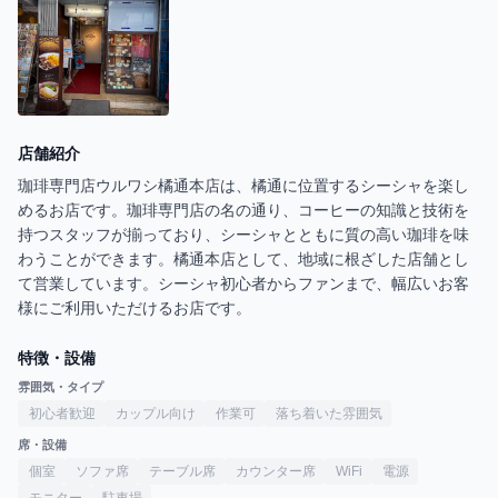
店舗紹介
珈琲専門店ウルワシ橘通本店は、橘通に位置するシーシャを楽し
めるお店です。珈琲専門店の名の通り、コーヒーの知識と技術を
持つスタッフが揃っており、シーシャとともに質の高い珈琲を味
わうことができます。橘通本店として、地域に根ざした店舗とし
て営業しています。シーシャ初心者からファンまで、幅広いお客
様にご利用いただけるお店です。
特徴・設備
雰囲気・タイプ
初心者歓迎
カップル向け
作業可
落ち着いた雰囲気
席・設備
個室
ソファ席
テーブル席
カウンター席
WiFi
電源