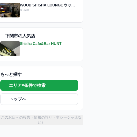
WOOD SHISHA LOUNGE ウッドシーシャラウンジ
8.9km
下関市の人気店
Shisha Cafe&Bar HUNT
もっと探す
エリア×条件で検索
トップへ
このお店への報告（情報の誤り・非シーシャ店な
ど）