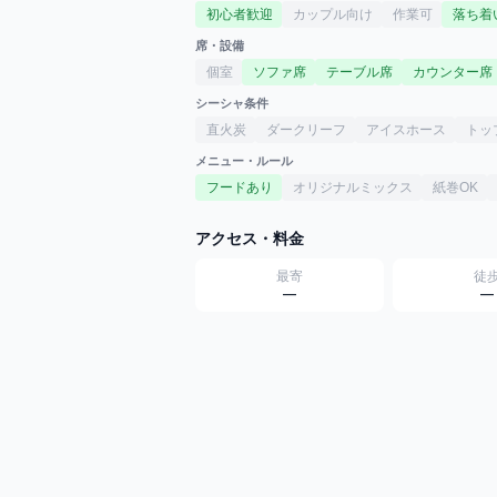
初心者歓迎
カップル向け
作業可
落ち着
席・設備
個室
ソファ席
テーブル席
カウンター席
シーシャ条件
直火炭
ダークリーフ
アイスホース
トッ
メニュー・ルール
フードあり
オリジナルミックス
紙巻OK
アクセス・料金
最寄
徒
—
—