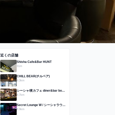
近くの店舗
Shisha Cafe&Bar HUNT
31m
CHILL BEAR(チルベア)
8.3km
シーシャ/夜カフェ diner&bar bomber 北九州小倉店
8.7km
Secret Lounge W / シーシャラウンジ
8.9km