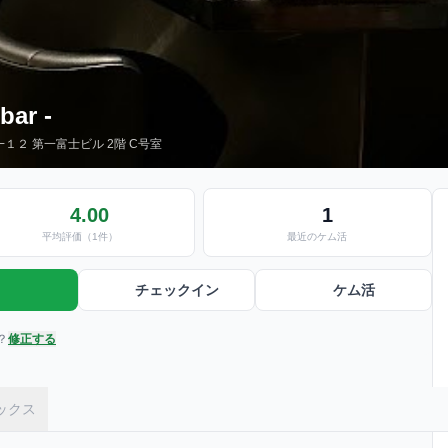
bar -
−１２ 第一富士ビル 2階 C号室
4.00
1
平均評価（1件）
最近のケム活
チェックイン
ケム活
？
修正する
ックス