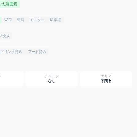
いた雰囲気
WiFi
電源
モニター
駐車場
プ交換
ドリンク持込
フード持込
歩
チャージ
エリア
なし
下関市