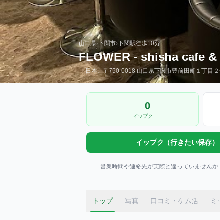
山口県
›
下関市
›
下関駅
徒歩10分
FLOWER - shisha cafe & 
日本、〒750-0018 山口県下関市豊前田町１丁目２
0
イップク
イップク（行きたい保存）
営業時間や連絡先が実際と違っていませんか
トップ
写真
口コミ・ケム活
ミ