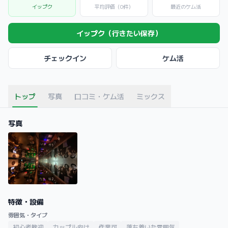
イップク
平均評価（0件）
最近のケム活
イップク（行きたい保存）
チェックイン
ケム活
トップ
写真
口コミ・ケム活
ミックス
写真
特徴・設備
雰囲気・タイプ
初心者歓迎
カップル向け
作業可
落ち着いた雰囲気