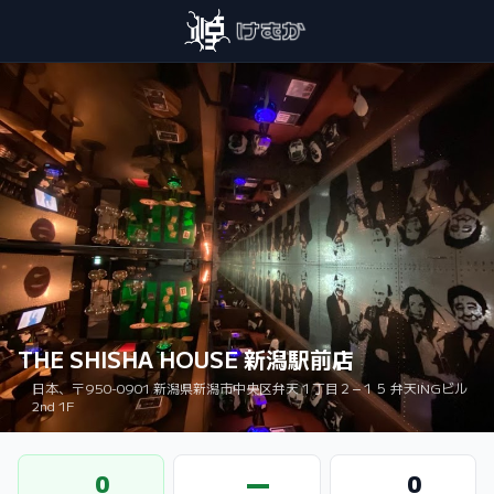
THE SHISHA HOUSE 新潟駅前店
日本、〒950-0901 新潟県新潟市中央区弁天１丁目２−１５ 弁天INGビル
2nd 1F
0
—
0