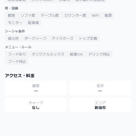
席・設備
個室
ソファ席
テーブル席
カウンター席
WiFi
電源
モニター
駐車場
シーシャ条件
直火炭
ダークリーフ
アイスホース
トップ交換
メニュー・ルール
フードあり
オリジナルミックス
紙巻OK
ドリンク持込
フード持込
アクセス・料金
最寄
徒歩
—
—
チャージ
エリア
なし
新潟市