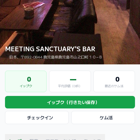
MEETING SANCTUARY'S BAR
日本、〒892-0844 鹿児島県鹿児島市山之口町１０−８
0
—
0
イップク
平均評価（0件）
最近のケム活
イップク（行きたい保存）
チェックイン
ケム活