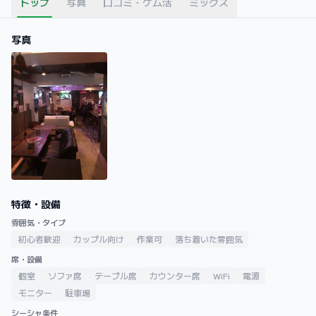
トップ
写真
口コミ・ケム活
ミックス
写真
特徴・設備
雰囲気・タイプ
初心者歓迎
カップル向け
作業可
落ち着いた雰囲気
席・設備
個室
ソファ席
テーブル席
カウンター席
WiFi
電源
モニター
駐車場
シーシャ条件