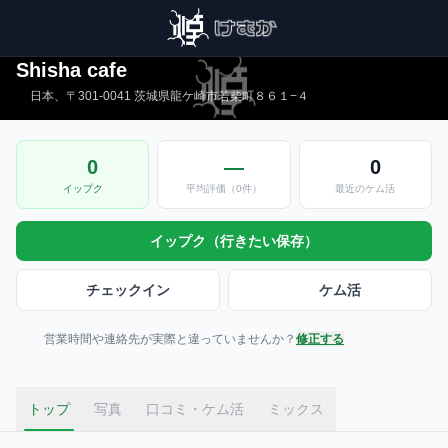
茨城県
›
龍ケ崎市
›
龍ケ崎市駅
徒歩13分
Shisha cafe
日本、〒301-0041 茨城県龍ケ崎市若柴町８６１−４
0
—
0
イップク
平均評価（0件）
最近のケム活
イップク（行きたい保存）
チェックイン
ケム活
営業時間や連絡先が実際と違っていませんか？
修正する
トップ
写真
口コミ・ケム活
ミックス