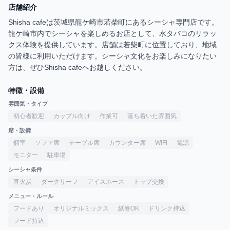
店舗紹介
Shisha cafeは茨城県龍ケ崎市若柴町にあるシーシャ専門店です。
龍ケ崎市内でシーシャを楽しめるお店として、水タバコのリラッ
クス体験を提供しています。店舗は若柴町に位置しており、地域
の皆様に利用いただけます。シーシャ文化をお楽しみになりたい
方は、ぜひShisha cafeへお越しください。
特徴・設備
雰囲気・タイプ
初心者歓迎
カップル向け
作業可
落ち着いた雰囲気
席・設備
個室
ソファ席
テーブル席
カウンター席
WiFi
電源
モニター
駐車場
シーシャ条件
直火炭
ダークリーフ
アイスホース
トップ交換
メニュー・ルール
フードあり
オリジナルミックス
紙巻OK
ドリンク持込
フード持込