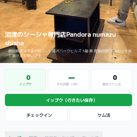
沼津のシーシャ専門店Pandora numazu
shisha
静岡県沼津市高沢町９−１ 高沢パークヒルズ 3階 奥 営業時間はTwitterを見
て頂けると幸いです
0
—
0
イップク
平均評価（0件）
最近のケム活
イップク（行きたい保存）
チェックイン
ケム活