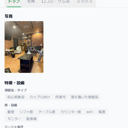
トップ
写真
口コミ・ケム活
ミックス
写真
特徴・設備
雰囲気・タイプ
初心者歓迎
カップル向け
作業可
落ち着いた雰囲気
席・設備
個室
ソファ席
テーブル席
カウンター席
WiFi
電源
モニター
駐車場
シーシャ条件