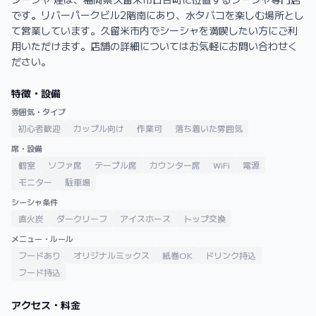
です。リバーパークビル2階南にあり、水タバコを楽しむ場所とし
て営業しています。久留米市内でシーシャを満喫したい方にご利
用いただけます。店舗の詳細についてはお気軽にお問い合わせく
ださい。
特徴・設備
雰囲気・タイプ
初心者歓迎
カップル向け
作業可
落ち着いた雰囲気
席・設備
個室
ソファ席
テーブル席
カウンター席
WiFi
電源
モニター
駐車場
シーシャ条件
直火炭
ダークリーフ
アイスホース
トップ交換
メニュー・ルール
フードあり
オリジナルミックス
紙巻OK
ドリンク持込
フード持込
アクセス・料金