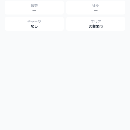
最寄
徒歩
—
—
チャージ
エリア
なし
久留米市