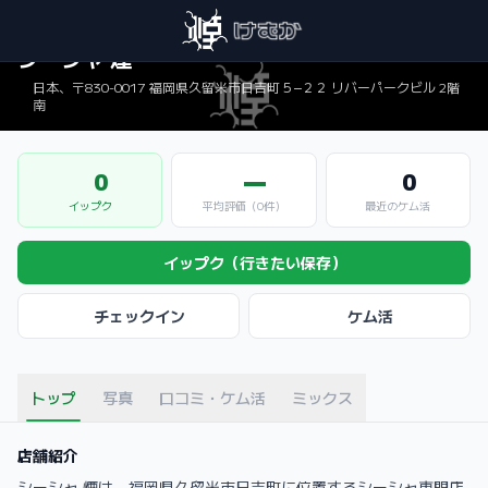
シーシャ 煙
日本、〒830-0017 福岡県久留米市日吉町５−２２ リバーパークビル 2階
南
0
—
0
イップク
平均評価（0件）
最近のケム活
イップク（行きたい保存）
チェックイン
ケム活
トップ
写真
口コミ・ケム活
ミックス
店舗紹介
シーシャ 煙は、福岡県久留米市日吉町に位置するシーシャ専門店