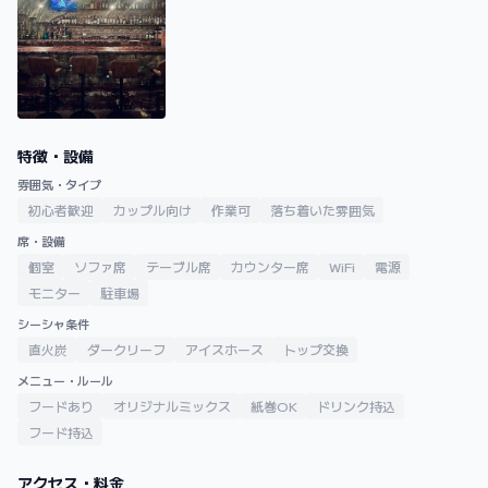
特徴・設備
雰囲気・タイプ
初心者歓迎
カップル向け
作業可
落ち着いた雰囲気
席・設備
個室
ソファ席
テーブル席
カウンター席
WiFi
電源
モニター
駐車場
シーシャ条件
直火炭
ダークリーフ
アイスホース
トップ交換
メニュー・ルール
フードあり
オリジナルミックス
紙巻OK
ドリンク持込
フード持込
アクセス・料金