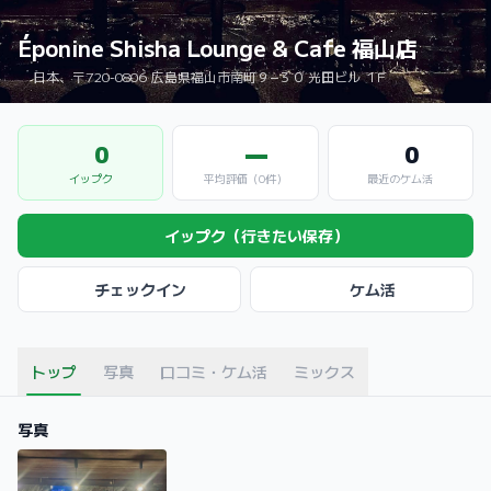
Éponine Shisha Lounge & Cafe 福山店
日本、〒720-0806 広島県福山市南町９−３０ 光田ビル １F
0
—
0
イップク
平均評価（0件）
最近のケム活
イップク（行きたい保存）
チェックイン
ケム活
トップ
写真
口コミ・ケム活
ミックス
写真