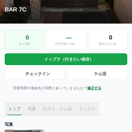
BAR 7C
0
—
0
イップク
平均評価（0件）
最近のケム活
イップク（行きたい保存）
チェックイン
ケム活
営業時間や連絡先が実際と違っていませんか？
修正する
トップ
写真
口コミ・ケム活
ミックス
写真