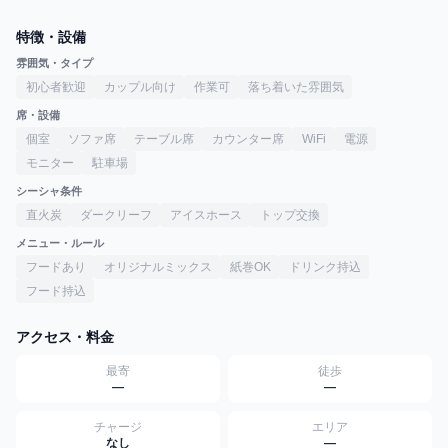
特徴・設備
雰囲気・タイプ
初心者歓迎
カップル向け
作業可
落ち着いた雰囲気
席・設備
個室
ソファ席
テーブル席
カウンター席
WiFi
電源
モニター
駐車場
シーシャ条件
直火炭
ダークリーフ
アイスホース
トップ交換
メニュー・ルール
フードあり
オリジナルミックス
紙巻OK
ドリンク持込
フード持込
アクセス・料金
最寄
徒歩
—
—
チャージ
エリア
なし
—