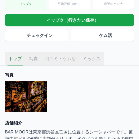
イップク
平均評価（0件）
最近のケム活
イップク（行きたい保存）
チェックイン
ケム活
トップ
写真
口コミ・ケム活
ミックス
写真
店舗紹介
BAR MOORは東京都渋谷区笹塚に位置するシーシャバーです。笹
塚中村ビルの6階に店舗があります。水タバコを楽しむための専門