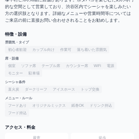
的な空間として営業しており、渋谷区内でシーシャを楽しみたい
方の選択肢となります。詳細なメニューや営業時間等については
ご来店の前に直接お問い合わせされることをお勧めします。
特徴・設備
雰囲気・タイプ
初心者歓迎
カップル向け
作業可
落ち着いた雰囲気
席・設備
個室
ソファ席
テーブル席
カウンター席
WiFi
電源
モニター
駐車場
シーシャ条件
直火炭
ダークリーフ
アイスホース
トップ交換
メニュー・ルール
フードあり
オリジナルミックス
紙巻OK
ドリンク持込
フード持込
アクセス・料金
最寄
徒歩