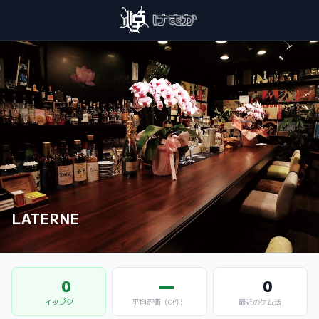
LATERNE
0
—
0
イップク
平均評価（0件）
最近のケム活