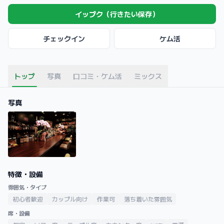
イップク（行きたい保存）
チェックイン
ケム活
トップ
写真
口コミ・ケム活
ミックス
写真
特徴・設備
雰囲気・タイプ
初心者歓迎
カップル向け
作業可
落ち着いた雰囲気
席・設備