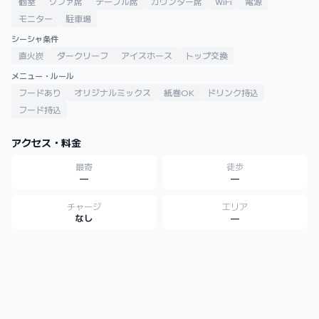
個室
ソファ席
テーブル席
カウンター席
WiFi
電源
モニター
駐車場
シーシャ条件
直火炭
ダークリーフ
アイスホース
トップ交換
メニュー・ルール
フードあり
オリジナルミックス
紙巻OK
ドリンク持込
フード持込
アクセス・料金
最寄
徒歩
—
—
チャージ
エリア
なし
—