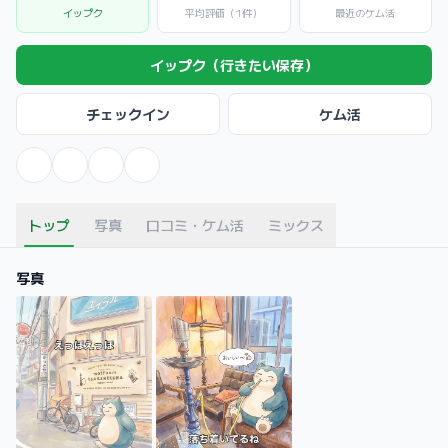
イップク
平均評価（1件）
最近のケム活
イップク（行きたい保存）
チェックイン
ケム活
トップ
写真
口コミ・ケム活
ミックス
写真