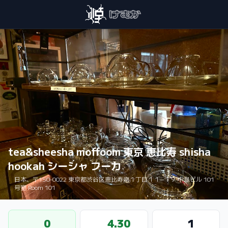
tea&sheesha moffoom 東京 恵比寿 shisha
hookah シーシャ フーカ
日本、〒150-0022 東京都渋谷区恵比寿南１丁目１１−１９ 中島ビル 101
号室 Room 101
0
4.30
1