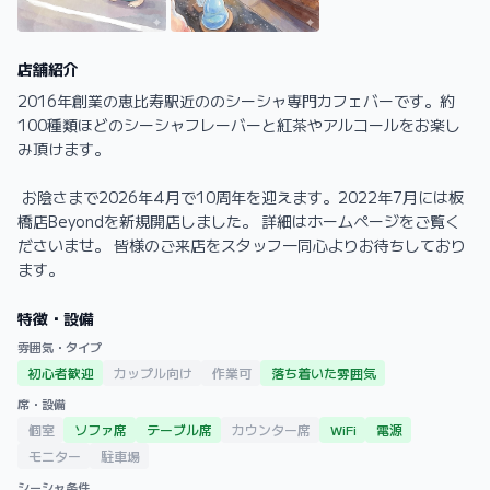
店舗紹介
2016年創業の恵比寿駅近ののシーシャ専門カフェバーです。約
100種類ほどのシーシャフレーバーと紅茶やアルコールをお楽し
み頂けます。

 お陰さまで2026年4月で10周年を迎えます。2022年7月には板
橋店Beyondを新規開店しました。 詳細はホームページをご覧く
ださいませ。 皆様のご来店をスタッフ一同心よりお待ちしており
ます。
特徴・設備
雰囲気・タイプ
初心者歓迎
カップル向け
作業可
落ち着いた雰囲気
席・設備
個室
ソファ席
テーブル席
カウンター席
WiFi
電源
モニター
駐車場
シーシャ条件