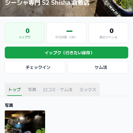
シーシャ専門 S2 Shisha 倉敷店
0
—
0
イップク
平均評価（0件）
最近のケム活
イップク（行きたい保存）
チェックイン
ケム活
トップ
写真
口コミ・ケム活
ミックス
写真