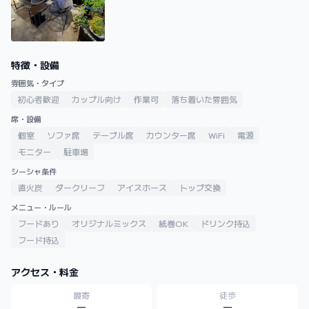
特徴・設備
雰囲気・タイプ
初心者歓迎
カップル向け
作業可
落ち着いた雰囲気
席・設備
個室
ソファ席
テーブル席
カウンター席
WiFi
電源
モニター
駐車場
シーシャ条件
直火炭
ダークリーフ
アイスホース
トップ交換
メニュー・ルール
フードあり
オリジナルミックス
紙巻OK
ドリンク持込
フード持込
アクセス・料金
最寄
徒歩
—
—