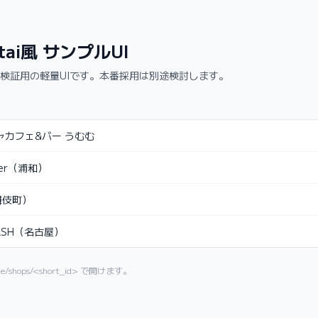
kitai風 サンプルUI
検証用の軽量UIです。本番採用は別途検討します。
ャカフェ&バー うむむ
iller（浦和）
舞伎町）
丘ASH（名古屋）
e/shops/<short_id>
で開けます。