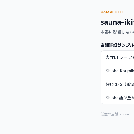
SAMPLE UI
sauna-i
本番に影響しない
店舗詳細サンプル
大井町 シーシ
Shisha Roup
煙じぇる（歌
Shisha藤が
任意の店舗は
/sampl