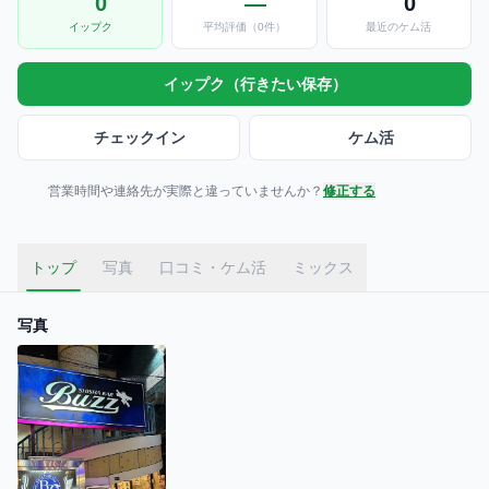
0
—
0
イップク
平均評価（0件）
最近のケム活
イップク（行きたい保存）
チェックイン
ケム活
営業時間や連絡先が実際と違っていませんか？
修正する
トップ
写真
口コミ・ケム活
ミックス
写真