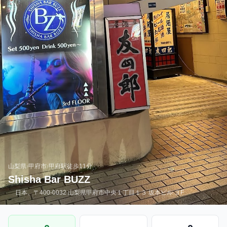
山梨県
›
甲府市
›
甲府駅
徒歩11分
Shisha Bar BUZZ
日本、〒400-0032 山梨県甲府市中央１丁目１３ 坂本ビル ３F