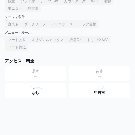
個室
ソファ席
テーブル席
カウンター席
WiFi
電源
モニター
駐車場
シーシャ条件
直火炭
ダークリーフ
アイスホース
トップ交換
メニュー・ルール
フードあり
オリジナルミックス
紙巻OK
ドリンク持込
フード持込
アクセス・料金
最寄
徒歩
—
—
チャージ
エリア
なし
甲府市