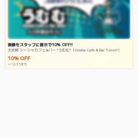
画像をスタッフに提示で10% OFF!!
大井町 シーシャカフェ&バー "うむむ"（Shisha Cafe & Bar "Umm"）
10% OFF
〜12/31まで