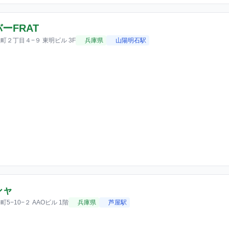
ーFRAT
町２丁目４−９ 東明ビル 3F
兵庫県
山陽明石駅
シャ
5−10−２ AAOビル 1階
兵庫県
芦屋駅