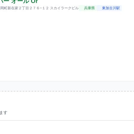
バー オール Or
岡町新在家２丁目２７６−１２ スカイラークビル
兵庫県
東加古川駅
？
ます