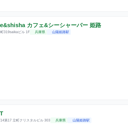
afe&shisha カフェ&シーシャーバー 姫路
19saikaビル 1F
兵庫県
山陽姫路駅
T
4第17 立町クリスタルビル 303
兵庫県
山陽姫路駅