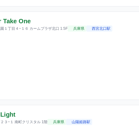
r Take One
１丁目４−１６ カームプラザ北口 1.5F
兵庫県
西宮北口駅
Light
２３−１ 南町クリスタル 1階
兵庫県
山陽姫路駅