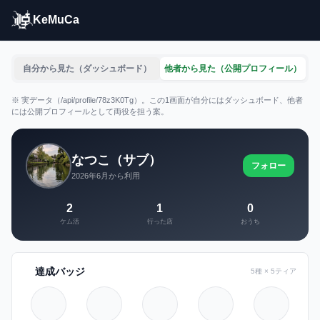
KeMuCa
自分から見た（ダッシュボード）
他者から見た（公開プロフィール）
※ 実データ（/api/profile/78z3K0Tg）。この1画面が自分にはダッシュボード、他者
には公開プロフィールとして両役を担う案。
なつこ（サブ）
フォロー
2026年6月から利用
2
1
0
ケム活
行った店
おうち
達成バッジ
5種 × 5ティア