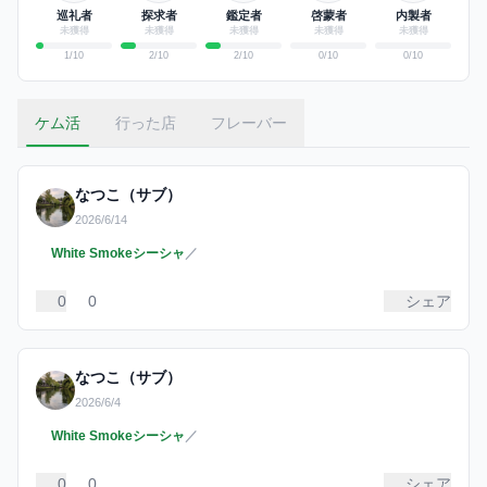
巡礼者
探求者
鑑定者
啓蒙者
内製者
未獲得
未獲得
未獲得
未獲得
未獲得
1
/10
2
/10
2
/10
0
/10
0
/10
ケム活
行った店
フレーバー
なつこ（サブ）
2026/6/14
White Smokeシーシャ
／
0
0
シェア
なつこ（サブ）
2026/6/4
White Smokeシーシャ
／
0
0
シェア