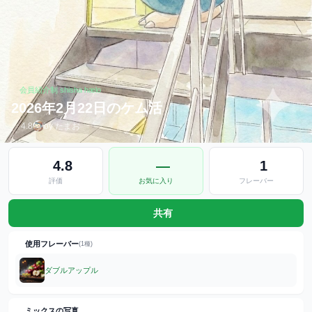
会員紹介制 shisha hælo
2026年2月22日のケム活
4.8
by たまお
4.8
—
1
評価
お気に入り
フレーバー
共有
使用フレーバー
(1種)
ダブルアップル
ミックスの写真