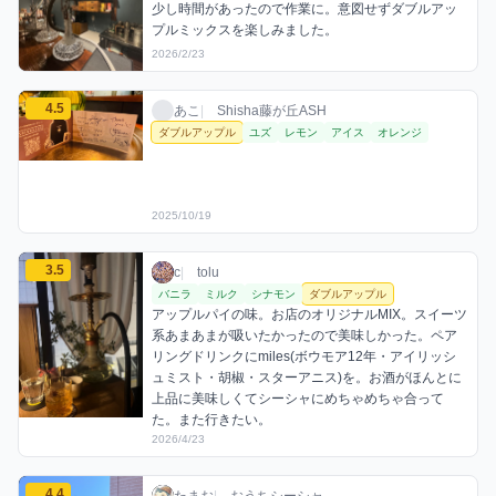
少し時間があったので作業に。意図せずダブルアッ
プルミックスを楽しみました。
2026/2/23
あこのダブルアップルミックスを見る
4.5
あこ / お店シーシャ / 2025年10月19日
利用フレーバー
評価
あこ
|
Shisha藤が丘ASH
ダブルアップル
ユズ
レモン
アイス
オレンジ
2025/10/19
cのダブルアップルミックスを見る
3.5
c / お店シーシャ / 2026年4月23日
利用フレーバー
コメント
評価
c
|
tolu
バニラ
ミルク
シナモン
ダブルアップル
アップルパイの味。お店のオリジナルMIX。スイーツ
系あまあまが吸いたかったので美味しかった。ペア
リングドリンクにmiles(ボウモア12年・アイリッシ
ュミスト・胡椒・スターアニス)を。お酒がほんとに
上品に美味しくてシーシャにめちゃめちゃ合って
た。また行きたい。
2026/4/23
たまおのダブルアップルミックスを見る
4.4
たまお
|
おうちシーシャ