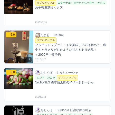
ダブルアップル
エターナル
ピーナッツバター
カシス
お手軽変態ミックス
2026/1/12
たまおのダブルアップルミックスを見る
5.0
たまお / お店シーシャ / 2026年1月7日
利用フレーバー
コメント
評価
たまお
|
Neutral
ダブルアップル
フルーツトップでここまで美味しいのは初めて、途
中キャラメリゼしたような甘さもあり絶品！

＋2000円で要予約
2
2026/1/7
おおくぼのダブルアップルミックスを見る
5.0
おおくぼ / おうちシーシャ / 2024年4月3日
利用フレーバー
コメント
評価
おおくぼ
|
おうちシーシャ
ミント
バニラ
ダブルアップル
SixTONES 森本慎太郎のイメージシーシャ
2024/4/3
おおくぼのダブルアップルミックスを見る
おおくぼ / お店シーシャ / 2025年9月21日
利用フレーバー
おおくぼ
|
Suutopia 新宿歌舞伎町店