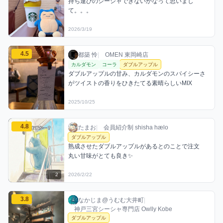
持ち運びのシーシャできないかなって思いまし
て。。。
2026/3/19
都築 怜のダブルアップルミックスを見る
4.5
都築 怜 / お店シーシャ / 2025年10月25日
利用フレーバー
コメント
評価
都築 怜
|
OMEN 東岡崎店
カルダモン
コーラ
ダブルアップル
ダブルアップルの甘み、カルダモンのスパイシーさ
がツイストの香りをひきたてる素晴らしいMIX
2025/10/25
たまおのダブルアップルミックスを見る
4.8
たまお / お店シーシャ / 2026年2月22日
利用フレーバー
コメント
評価
たまお
|
会員紹介制 shisha hælo
ダブルアップル
熟成させたダブルアップルがあるとのことで注文

丸い甘味がとても良き✨
2
2026/2/22
なかじま@うむむ大井町のダブルアップルミックスを見る
3.8
なかじま@うむむ大井町 / お店シーシャ / 20
利用フレーバー
コメント
評価
なかじま@うむむ大井町
|
神戸三宮シーシャ専門店 Owlly Kobe
ダブルアップル