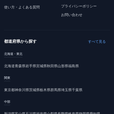
プライバシーポリシー
使い方・よくある質問
お問い合わせ
都道府県から探す
すべて見る
北海道・東北
北海道
青森県
岩手県
宮城県
秋田県
山形県
福島県
関東
東京都
神奈川県
茨城県
栃木県
群馬県
埼玉県
千葉県
中部
新潟県
富山県
石川県
福井県
山梨県
長野県
岐阜県
静岡県
愛知県