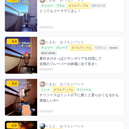
たまお / おうちシーシャ / 2026年4月12日
利用フレーバー
コメント
評価
チェリー
プラム
ダブルアップル
ICYコーラ
とってもコーラでうまし！
2026/4/12
たまおのダブルアップルミックスを見る
4.4
たまお / おうちシーシャ / 2026年4月25日
利用フレーバー
コメント
評価
たまお
|
おうちシーシャ
チェリー
グレープ
ダブルアップル
リプトン
lemon
RED WINE
夏向きのさっぱりサンガリアを目指して

全部のフレーバーが綺麗に出て良き✨
3
2026/4/25
たまおのダブルアップルミックスを見る
4.4
たまお / おうちシーシャ / 2026年3月22日
利用フレーバー
コメント
評価
たまお
|
おうちシーシャ
ミント
ダブルアップル
チリソース
チリソースはミントの下に敷くと柔らかくなるかも

美味しいや✨
2026/3/22
りんとのダブルアップルミックスを見る
4.0
りんと / おうちシーシャ / 2026年1月11日
利用フレーバー
コメント
評価
りんと
|
おうちシーシャ