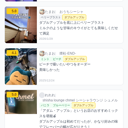
たまおのダブルアップルミックスを見る
5.0
たまお / おうちシーシャ / 2026年1月29日
利用フレーバー
コメント
評価
たまお
|
おうちシーシャ
ベリーブラスト
ダブルアップル
ダブルアップルを底に上にベリーブラスト

ミルクのような甘味のキウイがとても美味しくだせ
て満足
2026/1/29
たまおのダブルアップルミックスを見る
4.1
たまお / お店シーシャ / 2025年12月24日
利用フレーバー
コメント
評価
たまお
|
煙杜-END-
ミント
ピーチ
ダブルアップル
ピーチで吸いたいやつをオーダー

美味しかった
2025/12/24
れれれのダブルアップルミックスを見る
5.0
れれれ / お店シーシャ / 2025年12月13日
利用フレーバー
コメント
評価
れれれ
|
shisha lounge chmel シーシャラウンジ シュメル
バニラ
ブルーベリー
ダブルアップル
「アダム・アップル」というお店のおすすめミック
スを堪能🍎

ダブルアップルは初めてだったが、かなり好みの味
でフレーバーの幅が広がりそう！
