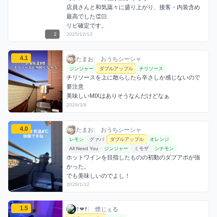
店員さんと和気藹々に盛り上がり、接客・内装含め
最高でした👏🏻

リピ確定です。
2
2025/12/13
たまおのダブルアップルミックスを見る
4.1
たまお / おうちシーシャ / 2026年3月8日
利用フレーバー
コメント
評価
たまお
|
おうちシーシャ
ジンジャー
ダブルアップル
チリソース
チリソースを上に散らしたら辛さしか感じないので
要注意

美味しいMIXはありそうなんだけどなぁ
2026/3/8
たまおのダブルアップルミックスを見る
4.0
たまお / おうちシーシャ / 2026年1月12日
利用フレーバー
コメント
評価
たまお
|
おうちシーシャ
レモン
グァバ
ダブルアップル
オレンジ
All Need You
ジンジャー
ミモザ
シナモン
ホットワインを目指したものの初動のダブアポが強
かった。

でも美味しいのでよし！
2026/1/12
†❤︎☨のダブルアップルミックスを見る
1.5
†❤︎☨ / お店シーシャ / 2026年2月24日
利用フレーバー
コメント
評価
†❤︎☨
|
煙じぇる