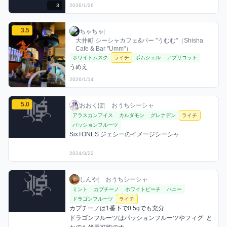
3
2026/1/26
ちゃちゃのライチミックスを見る
3.5
ちゃちゃ / お店シーシャ / 2026年1月14日
利用フレーバー
コメント
評価
ちゃちゃ
|
大井町 シーシャカフェ&バー "うむむ"（Shisha
Cafe & Bar "Umm"）
ホワイトムスク
ライチ
ボムシェル
アプリコット
うめえ
2026/1/14
おおくぼのライチミックスを見る
5.0
おおくぼ / おうちシーシャ / 2024年3月22日
利用フレーバー
コメント
評価
おおくぼ
|
おうちシーシャ
アラスカンアイス
カルダモン
グレナデン
ライチ
パッションフルーツ
SixTONES ジェシーのイメージシーシャ
2024/3/22
しんやのライチミックスを見る
しんや / おうちシーシャ / 2025年11月30日
利用フレーバー
コメント
しんや
|
おうちシーシャ
ミント
カプチーノ
ホワイトピーチ
ハニー
ドラゴンフルーツ
ライチ
カプチーノは1番下で0.5gでも充分

ドラゴンフルーツはパッションフルーツやフィグ  と