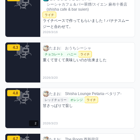
シーシャカフェ＆バー翠煙/スイエン 麻布十番店
(shisha cafe & bar suien)
ライチ
ライチベースで作ってもらいました！バナナスムー
ジーと合わせて。
2026/3/16
たまおのライチミックスを見る
4.3
たまお / おうちシーシャ / 2026年3月20日
利用フレーバー
コメント
評価
たまお
|
おうちシーシャ
チョコレート
ハニー
ライチ
重くて甘くて美味しいのが出来ました
2026/3/20
たまおのライチミックスを見る
4.8
たまお / お店シーシャ / 2026年3月23日
利用フレーバー
コメント
評価
たまお
|
Shisha Lounge Petaria-ペタリア-
レッドチェリー
オレンジ
ライチ
甘さっぱりで旨し
2
2026/3/23
たまおのライチミックスを見る
4.7
たまお / お店シーシャ / 2026年3月26日
利用フレーバー
コメント
評価
たまお
|
The Room 西新宿店