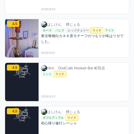
2026/3/23
はしけんのライチミックスを見る
4.5
はしけん / お店シーシャ / 2026年3月21日
利用フレーバー
コメント
評価
はしけん
|
煙じぇる
ローズ
バニラ
レッドチェリー
ライチ
アイス
東京喰種白カネキ君モチーフのつもりが味はリゼで
した。
2026/3/21
Hiroのライチミックスを見る
4.5
Hiro / お店シーシャ / 2026年3月13日
利用フレーバー
評価
Hiro
|
DodCafe Hookah Bar 町田店
ミント
ライチ
2026/3/13
はしけんのライチミックスを見る
4.5
はしけん / お店シーシャ / 2026年3月3日
利用フレーバー
コメント
評価
はしけん
|
煙じぇる
ダブルアップル
ライチ
初心帰り修行シーシャ