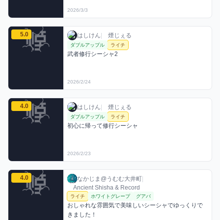
2026/3/3
はしけんのライチミックスを見る
5.0
はしけん / お店シーシャ / 2026年2月24日
利用フレーバー
コメント
評価
はしけん
|
煙じぇる
ダブルアップル
ライチ
武者修行シーシャ2
2026/2/24
はしけんのライチミックスを見る
4.0
はしけん / お店シーシャ / 2026年2月23日
利用フレーバー
コメント
評価
はしけん
|
煙じぇる
ダブルアップル
ライチ
初心に帰って修行シーシャ
2026/2/23
なかじま@うむむ大井町のライチミックスを見る
4.0
なかじま@うむむ大井町 / お店シーシャ / 20
利用フレーバー
コメント
評価
なかじま@うむむ大井町
|
Ancient Shisha & Record
ライチ
ホワイトグレープ
グアバ
おしゃれな雰囲気で美味しいシーシャでゆっくりで
きました！