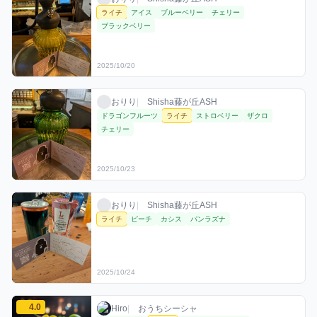
ライチ
アイス
ブルーベリー
チェリー
ブラックベリー
2025/10/20
おりりのライチミックスを見る
おりり / お店シーシャ / 2025年10月23日
利用フレーバー
おりり
|
Shisha藤が丘ASH
ドラゴンフルーツ
ライチ
ストロベリー
ザクロ
チェリー
2025/10/23
おりりのライチミックスを見る
おりり / お店シーシャ / 2025年10月24日
利用フレーバー
おりり
|
Shisha藤が丘ASH
ライチ
ピーチ
カシス
パンラズナ
2025/10/24
Hiroのライチミックスを見る
4.0
Hiro / おうちシーシャ / 2025年10月25日
利用フレーバー
評価
Hiro
|
おうちシーシャ