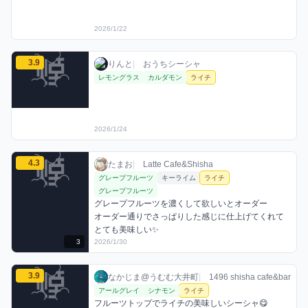
2026/1/22
りんとのライチミックスを見る
3.9
りんと / おうちシーシャ / 2026年1月24日
利用フレーバー
評価
りんと
|
おうちシーシャ
レモングラス
カルダモン
ライチ
2026/1/24
たまおのライチミックスを見る
4.3
たまお / お店シーシャ / 2026年1月30日
利用フレーバー
コメント
評価
たまお
|
Latte Cafe&Shisha
グレープフルーツ
キーライム
ライチ
グレープフルーツ
グレープフルーツを濃くして欲しいとオーダー

オーダー通りでさっぱりした感じに仕上げてくれて
とても美味しい✨
3
2026/1/30
なかじま@うむむ大井町のライチミックスを見る
3.9
なかじま@うむむ大井町 / お店シーシャ / 20
利用フレーバー
コメント
評価
なかじま@うむむ大井町
|
1496 shisha cafe&bar
アールグレイ
シナモン
ライチ
フルーツトップでライチの美味しいシーシャ😋