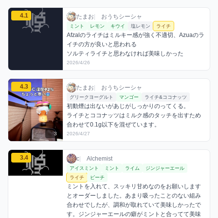
たまおのライチミックスを見る
4.1
たまお / おうちシーシャ / 2026年4月26日
利用フレーバー
コメント
評価
たまお
|
おうちシーシャ
ミント
レモン
キウイ
塩レモン
ライチ
Afzalのライチはミルキー感が強く不適切、Azuaのラ
イチの方が良いと思われる

ソルティライチと思わなければ美味しかった
2026/4/26
たまおのライチミックスを見る
4.3
たまお / おうちシーシャ / 2026年4月27日
利用フレーバー
コメント
評価
たまお
|
おうちシーシャ
グリークヨーグルト
マンゴー
ライチ&ココナッツ
初動煙は出ないがあじがしっかりのってくる。

ライチとココナッツはミルク感のタッチを出すため
合わせて0.1g以下を混ぜています。
3
2026/4/27
cのライチミックスを見る
3.4
c / お店シーシャ / 2026年5月2日
利用フレーバー
コメント
評価
c
|
Alchemist
アイスミント
ミント
ライム
ジンジャーエール
ライチ
ピーチ
ミントを入れて、スッキリ甘めなのをお願いします
とオーダーしました。あまり吸ったことのない組み
合わせでしたが、調和が取れていて美味しかったで
す。ジンジャーエールの癖がミントと合ってて美味