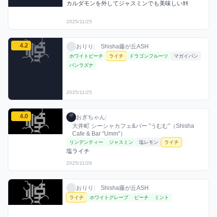
カルダモンを外してジャスミンでも美味しいｶﾓ
2025/11/25
おりりのライチミックスを見る
4.2
おりり / お店シーシャ / 2025年11月25日
利用フレーバー
評価
おりり
|
Shisha藤が丘ASH
ホワイトピーチ
ライチ
ドラゴンフルーツ
マガイパン
パンラズナ
2025/11/25
おぎちゃんのライチミックスを見る
4.0
おぎちゃん / お店シーシャ / 2025年11月29
利用フレーバー
コメント
評価
おぎちゃん
|
大井町 シーシャカフェ&バー "うむむ"（Shisha
Cafe & Bar "Umm"）
リンデンティー
ジャスミン
塩レモン
ライチ
塩ライチ
2025/11/29
おりりのライチミックスを見る
おりり / お店シーシャ / 2025年11月30日
利用フレーバー
おりり
|
Shisha藤が丘ASH
ライチ
ホワイトグレープ
ピーチ
ミント