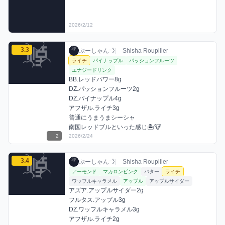
2026/2/12
ぷーしゃん💨のライチミックスを見る
3.3
ぷーしゃん💨 / お店シーシャ / 2026年2月2
利用フレーバー
コメント
評価
ぷーしゃん💨
|
Shisha Roupiller
ライチ
パイナップル
パッションフルーツ
エナジードリンク
BB.レッドパワー8g

DZ.パッションフルーツ2g

DZ.パイナップル4g

アフザル.ライチ3g

普通にうまうまシーシャ

南国レッドブルといった感じ🏝️🐮
2
2026/2/24
ぷーしゃん💨のライチミックスを見る
3.4
ぷーしゃん💨 / お店シーシャ / 2026年2月2
利用フレーバー
コメント
評価
ぷーしゃん💨
|
Shisha Roupiller
アーモンド
マカロンピンク
バター
ライチ
ワッフルキャラメル
アップル
アップルサイダー
アズア.アップルサイダー2g

フルタス.アップル3g

DZ.ワッフルキャラメル3g

アフザル.ライチ2g
