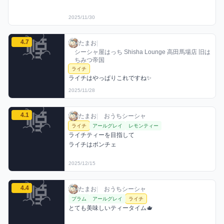
2025/11/30
たまおのライチミックスを見る
4.7
たまお / お店シーシャ / 2025年11月28日
利用フレーバー
コメント
評価
たまお
|
シーシャ屋はっち Shisha Lounge 高田馬場店 旧は
ちみつ帝国
ライチ
ライチはやっぱりこれですね✨
2025/11/28
たまおのライチミックスを見る
4.1
たまお / おうちシーシャ / 2025年12月15日
利用フレーバー
コメント
評価
たまお
|
おうちシーシャ
ライチ
アールグレイ
レモンティー
ライチティーを目指して

ライチはボンチェ
2025/12/15
たまおのライチミックスを見る
4.4
たまお / おうちシーシャ / 2025年12月28日
利用フレーバー
コメント
評価
たまお
|
おうちシーシャ
プラム
アールグレイ
ライチ
とても美味しいティータイム🫖