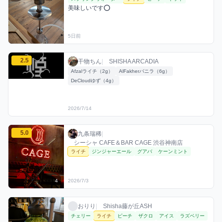
美味しいです️⭕️
5日前
干物ちんのライチミックスを見る
2.5
干物ちん / お店シーシャ / 2026年7月14日
利用フレーバー
評価
干物ちん
|
SHISHA ARCADIA
Afzalライチ（2g）
AlFakherバニラ（6g）
DeCloudゆず（4g）
2026/7/14
九条瑞稀のライチミックスを見る
5.0
九条瑞稀 / お店シーシャ / 2026年7月3日
利用フレーバー
評価
九条瑞稀
|
シーシャ CAFE＆BAR CAGE 渋谷神南店
ライチ
ジンジャーエール
グアバ
ケーンミント
4
2026/7/3
おりりのライチミックスを見る
おりり / お店シーシャ / 2025年10月28日
利用フレーバー
おりり
|
Shisha藤が丘ASH
チェリー
ライチ
ピーチ
ザクロ
アイス
ラズベリー