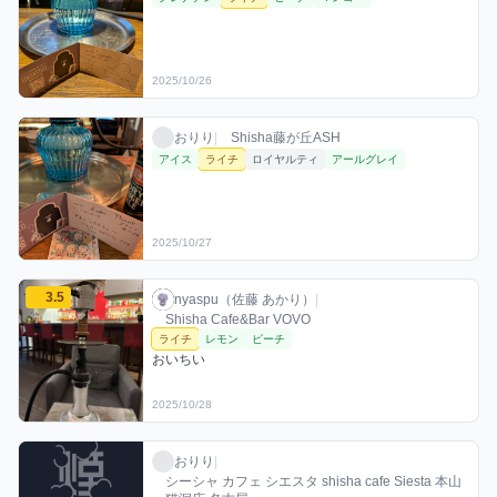
2025/10/26
おりりのライチミックスを見る
おりり / お店シーシャ / 2025年10月27日
利用フレーバー
おりり
|
Shisha藤が丘ASH
アイス
ライチ
ロイヤルティ
アールグレイ
2025/10/27
nyaspu（佐藤 あかり）のライチミックスを見る
3.5
nyaspu（佐藤 あかり） / お店シーシャ / 20
利用フレーバー
コメント
評価
nyaspu（佐藤 あかり）
|
Shisha Cafe&Bar VOVO
ライチ
レモン
ピーチ
おいちい
2025/10/28
おりりのライチミックスを見る
おりり / お店シーシャ / 2025年11月6日
利用フレーバー
おりり
|
シーシャ カフェ シエスタ shisha cafe Siesta 本山