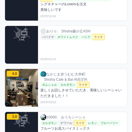
シグネチャーのLoversを注文

2025/11/14
おりりのライチミックスを見る
おりり / お店シーシャ / 2025年11月14日
利用フレーバー
おりり
|
Shisha藤が丘ASH
パパイヤ
ホワイトムスク
バニラ
ライチ
2025/11/14
なかじま@うむむ大井町のライチミックスを見る
4.0
なかじま@うむむ大井町 / お店シーシャ / 20
利用フレーバー
コメント
評価
なかじま@うむむ大井町
|
Shisha Cafe & Bar AVESTA
ボムシェル
カルダモン
ライチ
楽しくお話しさせていただき、美味しいシーシャい
ただきました！！
3
2025/10/22
10000のライチミックスを見る
3.0
10000 / おうちシーシャ / 2025年11月25日
利用フレーバー
コメント
評価
10000
|
おうちシーシャ
カルダモン
ナワール
ライチ
レモン
ブルーベリー
フルーツお花スパイスミックス
