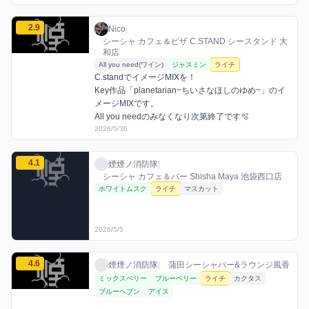
Nicoのライチミックスを見る
2.9
Nico / お店シーシャ / 2026年5月30日
利用フレーバー
コメント
評価
Nico
|
シーシャ カフェ＆ピザ C.STAND シースタンド 大
和店
All you need(ワイン)
ジャスミン
ライチ
C.standでイメージMIXを！

Key作品「planetarian~ちいさなほしのゆめ~」のイ
メージMIXです。

All you needのみなくなり次第終了です🫧‪
2026/5/30
煙煙ノ消防隊のライチミックスを見る
4.1
煙煙ノ消防隊 / お店シーシャ / 2026年5月5
利用フレーバー
評価
煙煙ノ消防隊
|
シーシャ カフェ＆バー Shisha Maya 池袋西口店
ホワイトムスク
ライチ
マスカット
2026/5/5
煙煙ノ消防隊のライチミックスを見る
4.6
煙煙ノ消防隊 / お店シーシャ / 2026年3月2
利用フレーバー
評価
煙煙ノ消防隊
|
蒲田シーシャバー&ラウンジ風香
ミックスベリー
ブルーベリー
ライチ
カクタス
ブルーヘブン
アイス