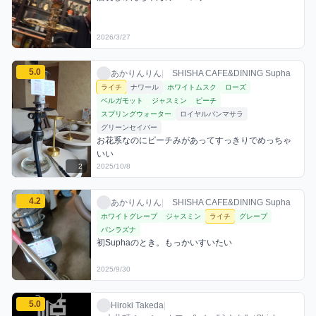
2026/3/27
あかりんりんのライチミックスを見る
5.0
あかりんりん / お店シーシャ / 2025年10月
利用フレーバー
コメント
評価
あかりんりん
|
SHISHA CAFE&DINING Supha
ライチ
ナワール
ホワイトムスク
ローズ
ベルガモット
ジャスミン
ピーチ
スプリングウォーター
ロイヤルパンマサラ
グリーンセイバー
お花系なのにピーチみがあってすっきりでめっちゃ
いい
2
2025/10/8
あかりんりんのライチミックスを見る
4.2
あかりんりん / お店シーシャ / 2025年9月3
利用フレーバー
コメント
評価
あかりんりん
|
SHISHA CAFE&DINING Supha
ホワイトグレープ
ジャスミン
ライチ
グレープ
パンラズナ
初Suphaのとき。もっかいすいたい
2025/9/30
Hiroki Takedaのライチミックスを見る
5.0
Hiroki Takeda / お店シーシャ / 2025年10月
利用フレーバー
コメント
評価
Hiroki Takeda
|