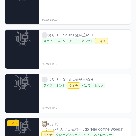
2025/11/10
おりりのライチミックスを見る
おりり / お店シーシャ / 2025年11月12日
利用フレーバー
おりり
|
Shisha藤が丘ASH
キウイ
ライム
グリーンアップル
ライチ
2025/11/12
おりりのライチミックスを見る
おりり / お店シーシャ / 2025年11月12日
利用フレーバー
おりり
|
Shisha藤が丘ASH
アイス
ミント
ライチ
バニラ
ミルク
2025/11/12
たまおのライチミックスを見る
4.3
たまお / お店シーシャ / 2025年11月14日
利用フレーバー
コメント
評価
たまお
|
シーシャカフェ＆バー ugo "Neck of the Woods"
ライチ
グレープフルーツ
ペア
ストロベリー