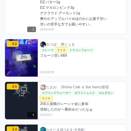
DZ.バター1g

DZ.マカロンピンク3g

デクラウド.アーモンド1g

爽やかアップルパイ🥧ほのかにお菓子甘い

甘いの苦手な方でも吸いやすい。
2
2026/2/26
みつばのライチミックスを見る
4.0
みつば / お店シーシャ / 2026年2月28日
利用フレーバー
コメント
評価
みつば
|
煙じぇる
グレープ
ライチ
ドラゴンフルーツ
フルーツ甘いMIX
2026/2/28
たまおのライチミックスを見る
4.5
たまお / お店シーシャ / 2026年3月7日
利用フレーバー
コメント
評価
たまお
|
Shisha Cafe ＆ Bar Naroz新宿
スプリングウォーター
ホワイトムスク
カルダモン
ライチ
200人規模のシーシャ会に参加

登録したのが一番好みだったなぁ
3
2026/3/7
なかじま@うむむ大井町のライチミックスを見る
3.4
なかじま@うむむ大井町 / お店シーシャ / 20
利用フレーバー
コメント
評価
なかじま@うむむ大井町
|