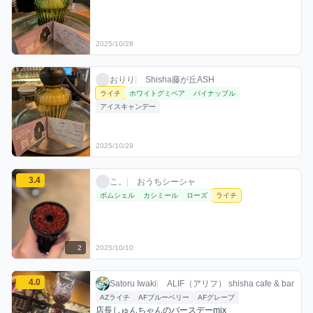
2025/10/28
おりりのライチミックスを見る
おりり / お店シーシャ / 2025年10月29日
利用フレーバー
おりり
|
Shisha藤が丘ASH
ライチ
ホワイトグミベア
パイナップル
アイスキャンデー
2025/10/29
こ。のライチミックスを見る
3.4
こ。 / おうちシーシャ / 2025年10月10日
利用フレーバー
評価
こ。
|
おうちシーシャ
ボムシェル
カシミール
ローズ
ライチ
2
2025/10/10
Satoru Iwakiのライチミックスを見る
4.0
Satoru Iwaki / お店シーシャ / 2026年3月27
利用フレーバー
コメント
評価
Satoru Iwaki
|
ALIF（アリフ） shisha cafe & bar
AZライチ
AFブルーベリー
AFグレープ
店長しゅんちゃんのバースデーmix