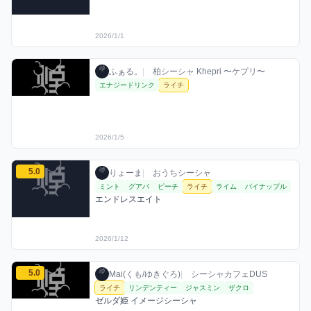
2026/1/1
ふぁる。のライチミックスを見る
ふぁる。 / お店シーシャ / 2026年1月5日
利用フレーバー
ふぁる。
|
柏シーシャ Khepri 〜ケプリ〜
エナジードリンク
ライチ
2026/1/5
りょーまのライチミックスを見る
5.0
りょーま / おうちシーシャ / 2026年1月12日
利用フレーバー
コメント
評価
りょーま
|
おうちシーシャ
ミント
グアバ
ピーチ
ライチ
ライム
パイナップル
エンドレスエイト
2026/1/12
Mai(くも/ゆきぐろ)のライチミックスを見る
5.0
Mai(くも/ゆきぐろ) / お店シーシャ / 2026
利用フレーバー
コメント
評価
Mai(くも/ゆきぐろ)
|
シーシャカフェDUS
ライチ
リンデンティー
ジャスミン
ザクロ
ゼルダ姫 イメージシーシャ