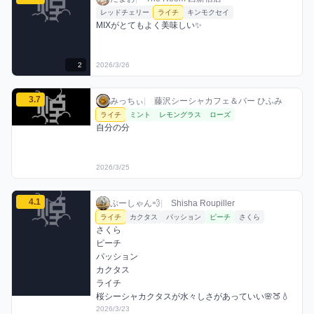
レッドチェリー
ライチ
キンモクセイ
MIXがとてもよく美味しい✨
2
2026/3/26
みっちぃのライチミックスを見る
3.7
みっちぃ / お店シーシャ / 2026年3月25日
利用フレーバー
コメント
評価
みっちぃ
|
藤沢シーシャカフェ＆バー ひふみ
ライチ
ミント
レモングラス
ローズ
自分の分
2026/3/25
ぷーしゃん💨のライチミックスを見る
4.1
ぷーしゃん💨 / お店シーシャ / 2026年3月2
利用フレーバー
コメント
評価
ぷーしゃん💨
|
Shisha Roupiller
ライチ
カクタス
パッション
ピーチ
さくら
さくら

ピーチ

パッション

カクタス

ライチ

桜シーシャカクタスが水々しさがあっていい🌸🍑💧
2026/3/23