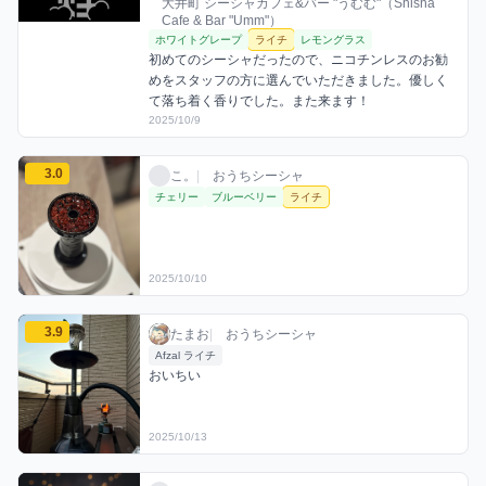
大井町 シーシャカフェ&バー "うむむ"（Shisha
Cafe & Bar "Umm"）
ホワイトグレープ
ライチ
レモングラス
初めてのシーシャだったので、ニコチンレスのお勧
めをスタッフの方に選んでいただきました。優しく
て落ち着く香りでした。また来ます！
2025/10/9
こ。のライチミックスを見る
3.0
こ。 / おうちシーシャ / 2025年10月10日
利用フレーバー
評価
こ。
|
おうちシーシャ
チェリー
ブルーベリー
ライチ
2025/10/10
たまおのライチミックスを見る
3.9
たまお / おうちシーシャ / 2025年10月13日
利用フレーバー
コメント
評価
たまお
|
おうちシーシャ
Afzal ライチ
おいちい
2025/10/13
おりりのライチミックスを見る