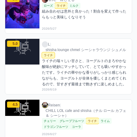
ローズ
ライチ
ミルク
組み合わせは意外と良かった！割合を変えて作った
らもっと美味しくなりそう
2026/5/27
Lのライチミックスを見る
5.0
L / お店シーシャ / 2026年6月19日
利用フレーバー
コメント
評価
L
|
shisha lounge chmel シーシャラウンジ シュメル
ライチ
ライチの瑞々しい甘さと、ヨーグルトのまろやかな
酸味が絶妙にマッチしていて、とても吸いやすかっ
たです。ライチの華やかな香りがしっかり感じられ
ながらも、ヨーグルトが全体を優しくまとめてくれ
るので、甘すぎず最後まで飽きずに楽しめました。
2026/6/19
Reisenのライチミックスを見る
4.5
Reisen / お店シーシャ / 2026年6月27日
利用フレーバー
評価
Reisen
|
CHILL LOL cafe and shisha（チル ロール カフェ
＆ シーシャ）
チェリー
グレープフルーツ
ライチ
ライム
ドラゴンフルーツ
コーラ
2026/6/27