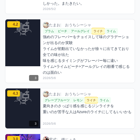
しかった。またきたい。
2026/5/2
たまおのライチミックスを見る
4.2
たまお / おうちシーシャ / 2026年5月6日
利用フレーバー
コメント
評価
たまお
|
おうちシーシャ
プラム
ピーチ
アールグレイ
ライチ
ライム
強めのフレーバーをチョイスして味のグラデーショ
ンが出るのか実験

ライムが初動出ていなかったが徐々に出てきており
全ての味が出た

味を感じるタイミングがフレーバー毎に違い

ライム>ライムピーチ>アールグレイの順番で感じる
のは面白い
3
2026/5/6
たまおのライチミックスを見る
4.3
たまお / おうちシーシャ / 2026年5月6日
利用フレーバー
コメント
評価
たまお
|
おうちシーシャ
グレープフルーツ
レモン
ライチ
ライム
夏向きのさっぱり感を感じるジンライチを

重いのが苦手な人はAzureのライチにしてもいいかも
3
2026/5/6
零式のライチミックスを見る
3.0
零式 / お店シーシャ / 2026年5月27日
利用フレーバー
コメント
評価
零式
|
煙じぇる