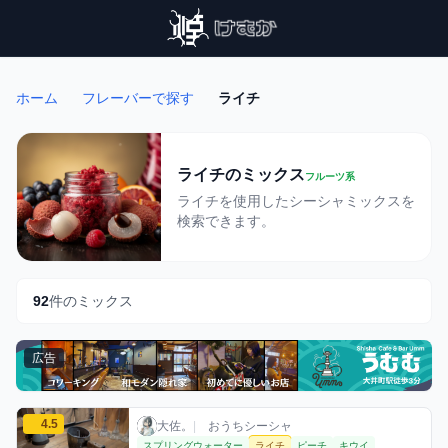
ホーム
フレーバーで探す
ライチ
ライチのミックス
フルーツ系
ライチを使用したシーシャミックスを
検索できます。
92
件のミックス
広告
大佐。のライチミックスを見る
4.5
大佐。 / おうちシーシャ / 2026年8月3日
利用フレーバー
コメント
評価
大佐。
|
おうちシーシャ
スプリングウォーター
ライチ
ピーチ
キウイ