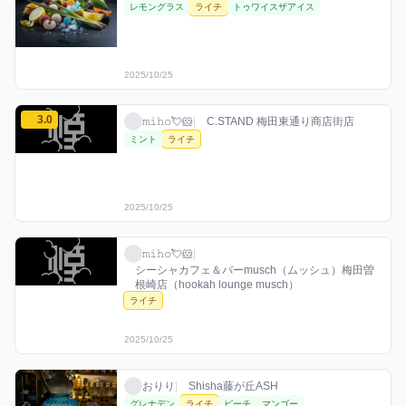
レモングラス
ライチ
トゥワイスザアイス
2025/10/25
𝚖𝚒𝚑𝚘💘🐹のライチミックスを見る
3.0
𝚖𝚒𝚑𝚘💘🐹 / お店シーシャ / 2025年10月25
利用フレーバー
評価
𝚖𝚒𝚑𝚘💘🐹
|
C.STAND 梅田東通り商店街店
ミント
ライチ
2025/10/25
𝚖𝚒𝚑𝚘💘🐹のライチミックスを見る
𝚖𝚒𝚑𝚘💘🐹 / お店シーシャ / 2025年10月25
利用フレーバー
𝚖𝚒𝚑𝚘💘🐹
|
シーシャカフェ＆バーmusch（ムッシュ）梅田曽
根崎店（hookah lounge musch）
ライチ
2025/10/25
おりりのライチミックスを見る
おりり / お店シーシャ / 2025年10月26日
利用フレーバー
おりり
|
Shisha藤が丘ASH
グレナデン
ライチ
ピーチ
マンゴー