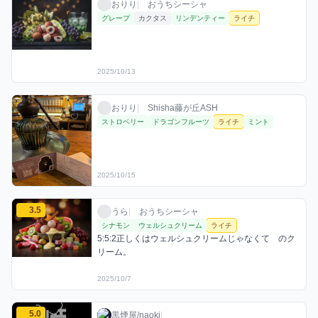
おりり / おうちシーシャ / 2025年10月13日
利用フレーバー
おりり
|
おうちシーシャ
グレープ
カクタス
リンデンティー
ライチ
2025/10/13
おりりのライチミックスを見る
おりり / お店シーシャ / 2025年10月15日
利用フレーバー
おりり
|
Shisha藤が丘ASH
ストロベリー
ドラゴンフルーツ
ライチ
ミント
2025/10/15
うらのライチミックスを見る
3.5
うら / おうちシーシャ / 2025年10月7日
利用フレーバー
コメント
評価
うら
|
おうちシーシャ
シナモン
ウェルシュクリーム
ライチ
5:5:2正しくはウェルシュクリームじゃなくて　のク
リーム。
2025/10/7
黒煙屋/naokiのライチミックスを見る
5.0
黒煙屋/naoki / お店シーシャ / 2025年10月1
利用フレーバー
コメント
評価
黒煙屋/naoki
|