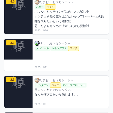
たまおのライチミックスを見る
4.0
たまお / おうちシーシャ / 2025年11月20日
利用フレーバー
コメント
評価
たまお
|
おうちシーシャ
ハニー
ライチ
ボウル、セッティングは色々とお試し中

ボンチェを軽く立ち上げたいかつフレーバーとの距
離を取りたいという選択肢

2025/11/20
Hiroのライチミックスを見る
3.3
Hiro / おうちシーシャ / 2025年11月11日
利用フレーバー
評価
Hiro
|
おうちシーシャ
メンソール
レモングラス
ライチ
2025/11/11
たまおのライチミックスを見る
2.3
たまお / おうちシーシャ / 2025年11月9日
利用フレーバー
コメント
評価
たまお
|
おうちシーシャ
カルダモン
ライチ
ディープブルーシー
目についたものをミックス

なんか漢方みたいな味します。。
2025/11/9