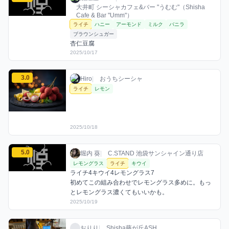
大井町 シーシャカフェ&バー "うむむ"（Shisha
Cafe & Bar "Umm"）
ライチ
ハニー
アーモンド
ミルク
バニラ
ブラウンシュガー
杏仁豆腐
2025/10/17
Hiroのライチミックスを見る
3.0
Hiro / おうちシーシャ / 2025年10月18日
利用フレーバー
評価
Hiro
|
おうちシーシャ
ライチ
レモン
2025/10/18
堀内 葵のライチミックスを見る
5.0
堀内 葵 / お店シーシャ / 2025年10月19日
利用フレーバー
コメント
評価
堀内 葵
|
C.STAND 池袋サンシャイン通り店
レモングラス
ライチ
キウイ
ライチ4キウイ4レモングラス7

初めてこの組み合わせでレモングラス多めに。もっ
とレモングラス濃くてもいいかも。
2025/10/19
おりりのライチミックスを見る
おりり / お店シーシャ / 2025年10月20日
利用フレーバー
おりり
|
Shisha藤が丘ASH