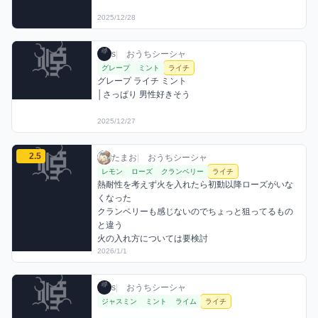
2025/12/28
sのライチミックスを見る
s / おうちシーシャ / 2025年12月27日
利用フレーバー
コメント
s
|
おうちシーシャ
グレープ
ミント
ライチ
グレープ ライチ ミント

│さっぱり 男性好きそう
2025/12/27
たまおのライチミックスを見る
2.5
たまお / おうちシーシャ / 2026年1月1日
利用フレーバー
コメント
評価
たまお
|
おうちシーシャ
レモン
ローズ
クランベリー
ライチ
熱耐性を考えず火を入れたら初動以降ローズがいな
くなった

クランベリーも感じないのでちょっと狙ってるもの
と違う

火の入れ方については要検討
2026/1/1
sのライチミックスを見る
s / おうちシーシャ / 2026年1月1日
利用フレーバー
s
|
おうちシーシャ
ジャスミン
ミント
ライム
ライチ