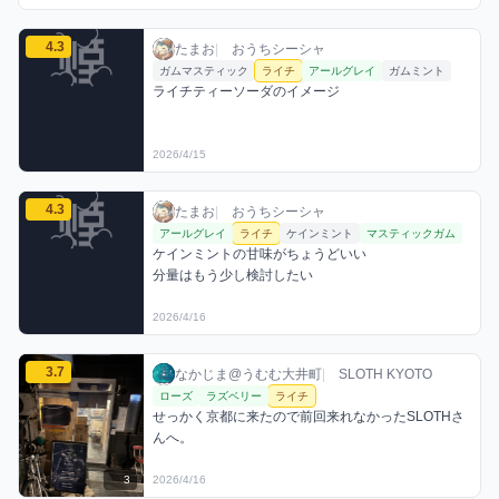
たまおのライチミックスを見る
4.3
たまお / おうちシーシャ / 2026年4月15日
利用フレーバー
コメント
評価
たまお
|
おうちシーシャ
ガムマスティック
ライチ
アールグレイ
ガムミント
ライチティーソーダのイメージ
2026/4/15
たまおのライチミックスを見る
4.3
たまお / おうちシーシャ / 2026年4月16日
利用フレーバー
コメント
評価
たまお
|
おうちシーシャ
アールグレイ
ライチ
ケインミント
マスティックガム
ケインミントの甘味がちょうどいい

分量はもう少し検討したい
2026/4/16
なかじま@うむむ大井町のライチミックスを見る
3.7
なかじま@うむむ大井町 / お店シーシャ / 20
利用フレーバー
コメント
評価
なかじま@うむむ大井町
|
SLOTH KYOTO
ローズ
ラズベリー
ライチ
せっかく京都に来たので前回来れなかったSLOTHさ
んへ。
3
2026/4/16