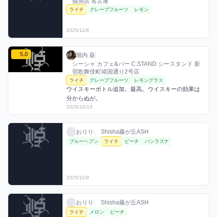
猫洞店 名古屋
ライチ
グレープフルーツ
レモン
2025/11/6
堀内 葵のライチミックスを見る
5.0
堀内 葵 / お店シーシャ / 2025年10月13日
利用フレーバー
コメント
評価
堀内 葵
|
シーシャ カフェ&バー C.STAND シースタンド 新
宿歌舞伎町靖国通り2号店
ライチ
グレープフルーツ
レモングラス
ウイスキーボトル追加。最高。ウイスキーの効果は
分からぬが。
2025/10/13
おりりのライチミックスを見る
おりり / お店シーシャ / 2025年11月9日
利用フレーバー
おりり
|
Shisha藤が丘ASH
ブルーヘブン
ライチ
ピーチ
パンラズナ
2025/11/9
おりりのライチミックスを見る
おりり / お店シーシャ / 2025年11月10日
利用フレーバー
おりり
|
Shisha藤が丘ASH
ライチ
メロン
ピーチ