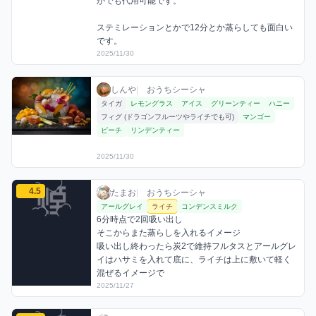
かでも代用可能です。

ステミレーションとかで12分とか蒸らしても面白い
です。
2025/11/30
しんやのライチミックスを見る
しんや / おうちシーシャ / 2025年11月30日
利用フレーバー
しんや
|
おうちシーシャ
タイガ
レモングラス
アイス
グリーンティー
ハニー
フィグ (ドラゴンフルーツやライチでも可)
マンゴー
ピーチ
リンデンティー
2025/11/30
たまおのライチミックスを見る
4.5
たまお / おうちシーシャ / 2025年11月27日
利用フレーバー
コメント
評価
たまお
|
おうちシーシャ
アールグレイ
ライチ
コンデンスミルク
6分時点で2回吸い出し

そこからまた蒸らしを入れるイメージ

吸い出し終わったら炭2で維持フルタスとアールグレ
イはハサミを入れて底に、ライチは上に敷いて軽く
混ぜるイメージで
2025/11/27