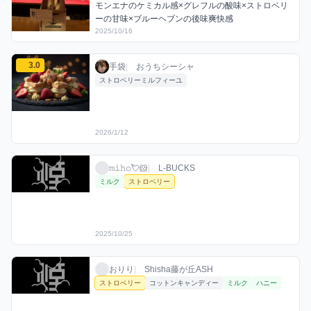
モンエナのケミカル感×グレフルの酸味×ストロベリ
ーの甘味×ブルーヘブンの後味爽快感
2025/10/16
手袋のストロベリーミックスを見る
3.0
手袋 / おうちシーシャ / 2026年1月12日
利用フレーバー
評価
手袋
|
おうちシーシャ
ストロベリーミルフィーユ
2026/1/12
𝚖𝚒𝚑𝚘💘🐹のストロベリーミックスを見る
𝚖𝚒𝚑𝚘💘🐹 / お店シーシャ / 2025年10月25
利用フレーバー
𝚖𝚒𝚑𝚘💘🐹
|
L-BUCKS
ミルク
ストロベリー
2025/10/25
おりりのストロベリーミックスを見る
おりり / お店シーシャ / 2025年11月18日
利用フレーバー
おりり
|
Shisha藤が丘ASH
ストロベリー
コットンキャンディー
ミルク
ハニー