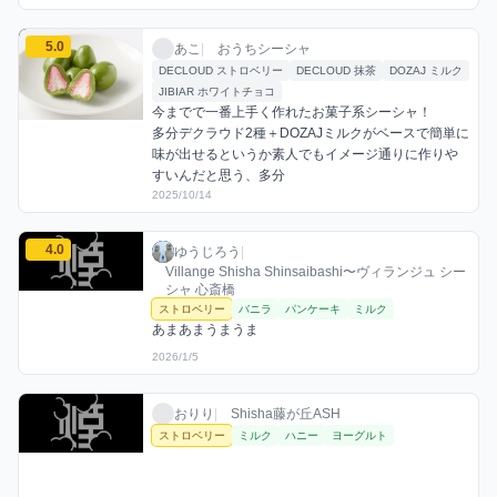
あこのストロベリーミックスを見る
5.0
あこ / おうちシーシャ / 2025年10月14日
利用フレーバー
コメント
評価
あこ
|
おうちシーシャ
DECLOUD ストロベリー
DECLOUD 抹茶
DOZAJ ミルク
JIBIAR ホワイトチョコ
今までで一番上手く作れたお菓子系シーシャ！

多分デクラウド2種＋DOZAJミルクがベースで簡単に
味が出せるというか素人でもイメージ通りに作りや
すいんだと思う、多分
2025/10/14
ゆうじろうのストロベリーミックスを見る
4.0
ゆうじろう / お店シーシャ / 2026年1月5日
利用フレーバー
コメント
評価
ゆうじろう
|
Villange Shisha Shinsaibashi〜ヴィランジュ シー
シャ 心斎橋
ストロベリー
バニラ
パンケーキ
ミルク
あまあまうまうま
2026/1/5
おりりのストロベリーミックスを見る
おりり / お店シーシャ / 2025年11月11日
利用フレーバー
おりり
|
Shisha藤が丘ASH
ストロベリー
ミルク
ハニー
ヨーグルト