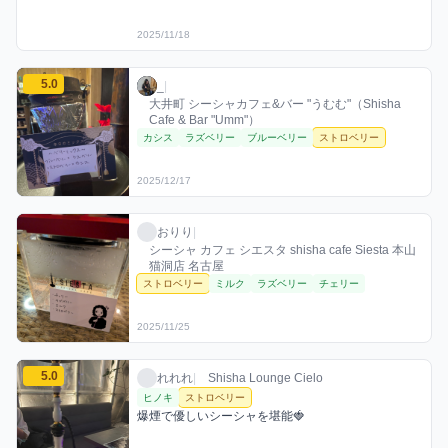
2025/11/18
_のストロベリーミックスを見る
5.0
_ / お店シーシャ / 2025年12月17日
利用フレーバー
評価
_
|
大井町 シーシャカフェ&バー "うむむ"（Shisha
Cafe & Bar "Umm"）
カシス
ラズベリー
ブルーベリー
ストロベリー
2025/12/17
おりりのストロベリーミックスを見る
おりり / お店シーシャ / 2025年11月25日
利用フレーバー
おりり
|
シーシャ カフェ シエスタ shisha cafe Siesta 本山
猫洞店 名古屋
ストロベリー
ミルク
ラズベリー
チェリー
2025/11/25
れれれのストロベリーミックスを見る
5.0
れれれ / お店シーシャ / 2026年2月6日
利用フレーバー
コメント
評価
れれれ
|
Shisha Lounge Cielo
ヒノキ
ストロベリー
爆煙で優しいシーシャを堪能🍓