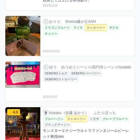
改善して仕上げる余地あり。
2025/11/8
おりりのストロベリーミックスを見る
おりり / お店シーシャ / 2025年10月23日
利用フレーバー
おりり
|
Shisha藤が丘ASH
ドラゴンフルーツ
ライチ
ストロベリー
ザクロ
チェリー
2025/10/23
ゆうのストロベリーミックスを見る
ゆう / お店シーシャ / 2025年10月7日
利用フレーバー
ゆう
|
めうめうシーシャ/高円寺シーシャhookah
SEBEROミルク
SEBEROバーベリー
SEBEROストロベリー
2025/10/7
nyaspu（佐藤 あかり）のストロベリーミックスを見る
4.0
nyaspu（佐藤 あかり） / お店シーシャ / 20
利用フレーバー
コメント
評価
nyaspu（佐藤 あかり）
|
ふたりぼっち
ブルーヘブン
ストロベリー
ミモザ
グレープフルーツ
ブラックアーミー
モンスターエナジーウルトラファンタジールビーレ
ッド再現mix
