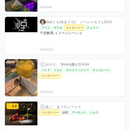
2026/2/6
Mai(くも/ゆきぐろ)のストロベリーミックスを見る
Mai(くも/ゆきぐろ) / お店シーシャ / 2026
利用フレーバー
コメント
Mai(くも/ゆきぐろ)
|
シーシャカフェDUS
アイス
ザクロ
ストロベリー
チェリー
千切豹馬 イメージシーシャ
2026/1/22
おりりのストロベリーミックスを見る
おりり / お店シーシャ / 2025年12月1日
利用フレーバー
おりり
|
Shisha藤が丘ASH
バニラ
ミルク
ネスクイックリー
チョコレート
ストロベリー
2025/12/1
あこのストロベリーミックスを見る
4.0
あこ / おうちシーシャ / 2025年11月6日
利用フレーバー
評価
あこ
|
おうちシーシャ
ストロベリー
抹茶
アーモンド
ミルク