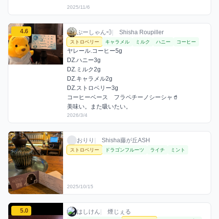
2025/11/6
ぷーしゃん💨のストロベリーミックスを見る
4.6
ぷーしゃん💨 / お店シーシャ / 2026年3月4
利用フレーバー
コメント
評価
ぷーしゃん💨
|
Shisha Roupiller
ストロベリー
キャラメル
ミルク
ハニー
コーヒー
ヤレール.コーヒー5g

DZ.ハニー3g

DZ.ミルク2g

DZ.キャラメル2g

DZ.ストロベリー3g

コーヒーベース　フラペチーノシーシャ🥤

美味い。また吸いたい。
2026/3/4
おりりのストロベリーミックスを見る
おりり / お店シーシャ / 2025年10月15日
利用フレーバー
おりり
|
Shisha藤が丘ASH
ストロベリー
ドラゴンフルーツ
ライチ
ミント
2025/10/15
はしけんのストロベリーミックスを見る
5.0
はしけん / お店シーシャ / 2025年10月17日
利用フレーバー
コメント
評価
はしけん
|
煙じぇる