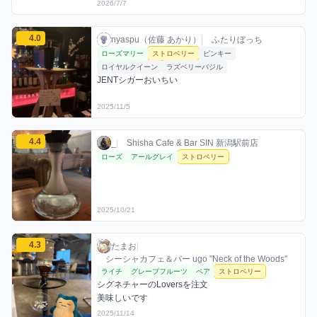
2026/7/7
nyaspu（佐藤 あかり）のストロベリーミックスを見る
4.0
nyaspu（佐藤 あかり） / お店シーシャ / 20
利用フレーバー
コメント
評価
nyaspu（佐藤 あかり）
|
ふたりぼっち
ローズマリー
ストロベリー
ピンキー
ロイヤルクイーン
ラズベリーバジル
JENTシガーおいちい
2025/11/5
_のストロベリーミックスを見る
4.4
_ / お店シーシャ / 2025年10月21日
利用フレーバー
評価
_
|
Shisha Cafe & Bar SIN 新潟駅前店
ローズ
アールグレイ
ストロベリー
2025/10/21
たまおのストロベリーミックスを見る
4.3
たまお / お店シーシャ / 2025年11月14日
利用フレーバー
コメント
評価
たまお
|
シーシャカフェ＆バー ugo "Neck of the Woods"
ライチ
グレープフルーツ
ペア
ストロベリー
シグネチャーのLoversを注文

2025/11/14