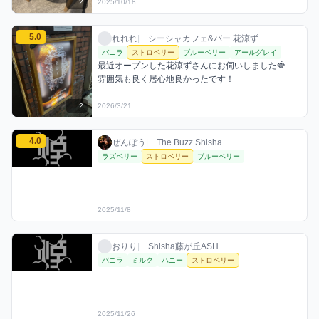
2
2025/10/18
れれれのストロベリーミックスを見る
5.0
れれれ / お店シーシャ / 2026年3月21日
利用フレーバー
コメント
評価
れれれ
|
シーシャカフェ&バー 花涼ず
バニラ
ストロベリー
ブルーベリー
アールグレイ
最近オープンした花涼ずさんにお伺いしました🍓

雰囲気も良く居心地良かったです！
2
2026/3/21
ぜんぽうのストロベリーミックスを見る
4.0
ぜんぽう / お店シーシャ / 2025年11月8日
利用フレーバー
評価
ぜんぽう
|
The Buzz Shisha
ラズベリー
ストロベリー
ブルーベリー
2025/11/8
おりりのストロベリーミックスを見る
おりり / お店シーシャ / 2025年11月26日
利用フレーバー
おりり
|
Shisha藤が丘ASH
バニラ
ミルク
ハニー
ストロベリー
2025/11/26