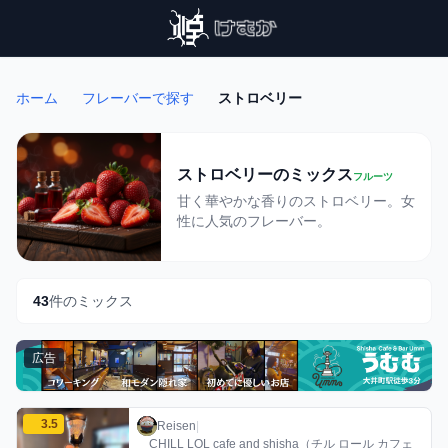
ホーム
フレーバーで探す
ストロベリー
ストロベリーのミックス
フルーツ
甘く華やかな香りのストロベリー。女
性に人気のフレーバー。
43
件のミックス
広告
Reisenのストロベリーミックスを見る
3.5
Reisen / お店シーシャ / 2026年8月5日
利用フレーバー
コメント
評価
Reisen
|
CHILL LOL cafe and shisha（チル ロール カフェ