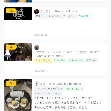
ぜんぽうのストロベリーミックスを見る
4.0
ぜんぽう / お店シーシャ / 2025年10月31日
利用フレーバー
評価
ぜんぽう
|
The Buzz Shisha
アサイー
ストロベリーヨーグルト
ラズベリー
2025/10/31
_のストロベリーミックスを見る
4.0
_ / お店シーシャ / 2025年11月13日
利用フレーバー
評価
_
|
大井町 シーシャカフェ&バー "うむむ"（Shisha
Cafe & Bar "Umm"）
ストロベリー
ラズベリー
ブルーベリー
ナワール
2025/11/13
あ きのストロベリーミックスを見る
5.0
あ き / お店シーシャ / 2025年10月18日
利用フレーバー
コメント
評価
あ き
|
shisha&coffee polepole
ストロベリーヨーグルト
マカロンピンク
ペパーミントシェイク
今日のアイスに合うシーシャとしてオーダー。

マカピンのケミ感もあまり感じなく、とても吸いや
すかったです。ありがとうございました！