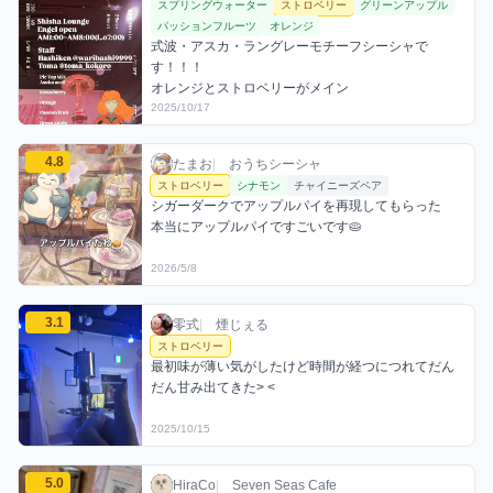
スプリングウォーター
ストロベリー
グリーンアップル
パッションフルーツ
オレンジ
式波・アスカ・ラングレーモチーフシーシャで
す！！！

オレンジとストロベリーがメイン
2025/10/17
たまおのストロベリーミックスを見る
4.8
たまお / おうちシーシャ / 2026年5月8日
利用フレーバー
コメント
評価
たまお
|
おうちシーシャ
ストロベリー
シナモン
チャイニーズペア
シガーダークでアップルパイを再現してもらった

本当にアップルパイですごいです🥧
2026/5/8
零式のストロベリーミックスを見る
3.1
零式 / お店シーシャ / 2025年10月15日
利用フレーバー
コメント
評価
零式
|
煙じぇる
ストロベリー
最初味が薄い気がしたけど時間が経つにつれてだん
だん甘み出てきた> <
2025/10/15
HiraCoのストロベリーミックスを見る
5.0
HiraCo / お店シーシャ / 2026年5月17日
利用フレーバー
コメント
評価
HiraCo
|
Seven Seas Cafe