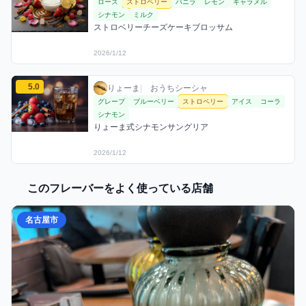
ローズ
ストロベリー
バニラ
レモン
キャラメル
シナモン
ミルク
ストロベリーチーズケーキブロッサム
2026/1/12
りょーまのストロベリーミックスを見る
5.0
りょーま / おうちシーシャ / 2026年1月12日
利用フレーバー
コメント
評価
りょーま
|
おうちシーシャ
グレープ
ブルーベリー
ストロベリー
アイス
コーラ
シナモン
りょーま式シナモンサングリア
2026/1/12
このフレーバーをよく使っている店舗
名古屋市