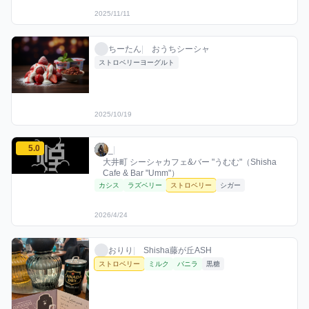
2025/11/11
ちーたんのストロベリーミックスを見る
ちーたん / おうちシーシャ / 2025年10月19
利用フレーバー
ちーたん
|
おうちシーシャ
ストロベリーヨーグルト
2025/10/19
_のストロベリーミックスを見る
5.0
_ / お店シーシャ / 2026年4月24日
利用フレーバー
評価
_
|
大井町 シーシャカフェ&バー "うむむ"（Shisha
Cafe & Bar "Umm"）
カシス
ラズベリー
ストロベリー
シガー
2026/4/24
おりりのストロベリーミックスを見る
おりり / お店シーシャ / 2025年11月2日
利用フレーバー
おりり
|
Shisha藤が丘ASH
ストロベリー
ミルク
バニラ
黒糖