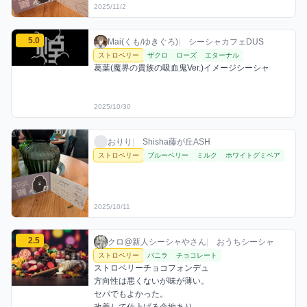
2025/11/2
Mai(くも/ゆきぐろ)のストロベリーミックスを見る
5.0
Mai(くも/ゆきぐろ) / お店シーシャ / 2025年
利用フレーバー
コメント
評価
Mai(くも/ゆきぐろ)
|
シーシャカフェDUS
ストロベリー
ザクロ
ローズ
エターナル
葛葉(魔界の貴族の吸血鬼Ver.)イメージシーシャ
2025/10/30
おりりのストロベリーミックスを見る
おりり / お店シーシャ / 2025年10月11日
利用フレーバー
おりり
|
Shisha藤が丘ASH
ストロベリー
ブルーベリー
ミルク
ホワイトグミベア
2025/10/11
クロ@新人シーシャやさんのストロベリーミックスを見る
2.5
クロ@新人シーシャやさん / おうちシーシャ /
利用フレーバー
コメント
評価
クロ@新人シーシャやさん
|
おうちシーシャ
ストロベリー
バニラ
チョコレート
ストロベリーチョコフォンデュ

方向性は悪くないが味が薄い。

セパでもよかった。
