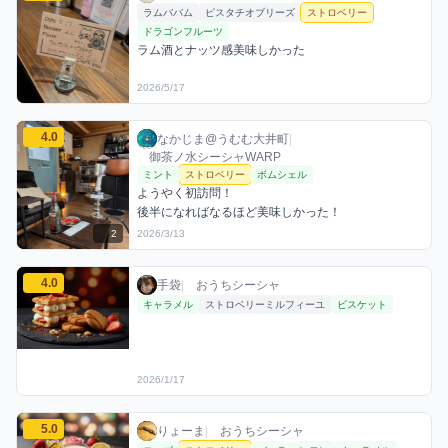
ラムババム
ピスタチオブリーズ
ストロベリー
ドラゴンフルーツ
ラム酒とナッツ感美味しかった
2026/5/17
なかじま@うむむ大井町のストロベリーミックスを見る
4.0
なかじま@うむむ大井町 / お店シーシャ / 20
利用フレーバー
コメント
評価
なかじま@うむむ大井町
|
御茶ノ水シーシャWARP
ミント
ストロベリー
ボムシェル
ようやく初訪問！

後半になればなるほど美味しかった！
2
2026/3/13
手袋のストロベリーミックスを見る
4.0
手袋 / おうちシーシャ / 2026年1月17日
利用フレーバー
評価
手袋
|
おうちシーシャ
キャラメル
ストロベリーミルフィーユ
ビスケット
2026/1/17
りょーまのストロベリーミックスを見る
5.0
りょーま / おうちシーシャ / 2026年1月12日
利用フレーバー
コメント
評価
りょーま
|
おうちシーシャ