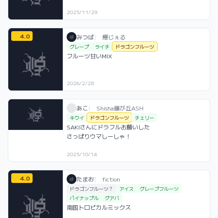
2025/11/29
4.0
みつば / お店シーシャ / 2026年2月28日
利用フレーバー
コメント
評価
みつば
|
煙じぇる
グレープ
ライチ
ドラゴンフルーツ
フルーツ甘いMIX
2026/2/28
あこ / お店シーシャ / 2025年10月14日
利用フレーバー
コメント
あこ
|
Shisha藤が丘ASH
キウイ
ドラゴンフルーツ
チェリー
SAKIさんにドラフルお願いした

さっぱりウマしーしゃ！
2025/10/14
4.0
たまお / お店シーシャ / 2025年11月3日
利用フレーバー
コメント
評価
たまお
|
fiction
ドラゴンフルーツ？
アイス
グレープフルーツ
パイナップル
グアバ
南国トロピカルミックス