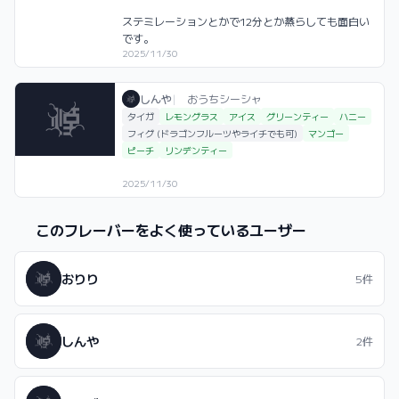
ステミレーションとかで12分とか蒸らしても面白い
です。
2025/11/30
しんや / おうちシーシャ / 2025年11月30
利用フレーバー
しんや
|
おうちシーシャ
タイガ
レモングラス
アイス
グリーンティー
ハニー
フィグ (ドラゴンフルーツやライチでも可)
マンゴー
ピーチ
リンデンティー
2025/11/30
このフレーバーをよく使っているユーザー
おりり
5件
しんや
2件