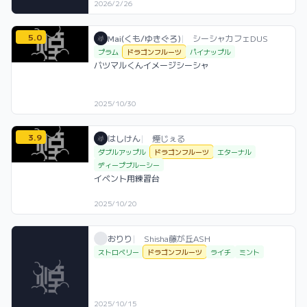
2026/2/26
5.0
Mai(くも/ゆきぐろ) / お店シーシャ / 20
利用フレーバー
コメント
評価
Mai(くも/ゆきぐろ)
|
シーシャカフェDUS
プラム
ドラゴンフルーツ
パイナップル
バツマルくんイメージシーシャ
2025/10/30
3.9
はしけん / お店シーシャ / 2025年10月2
利用フレーバー
コメント
評価
はしけん
|
煙じぇる
ダブルアップル
ドラゴンフルーツ
エターナル
ディープブルーシー
イベント用練習台
2025/10/20
おりり / お店シーシャ / 2025年10月15日
利用フレーバー
おりり
|
Shisha藤が丘ASH
ストロベリー
ドラゴンフルーツ
ライチ
ミント
2025/10/15