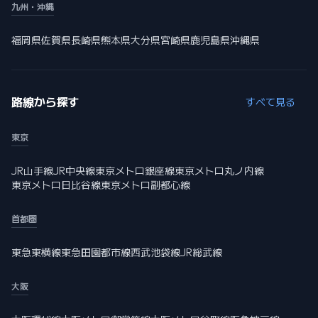
九州・沖縄
福岡県
佐賀県
長崎県
熊本県
大分県
宮崎県
鹿児島県
沖縄県
路線から探す
すべて見る
東京
JR山手線
JR中央線
東京メトロ銀座線
東京メトロ丸ノ内線
東京メトロ日比谷線
東京メトロ副都心線
首都圏
東急東横線
東急田園都市線
西武池袋線
JR総武線
大阪