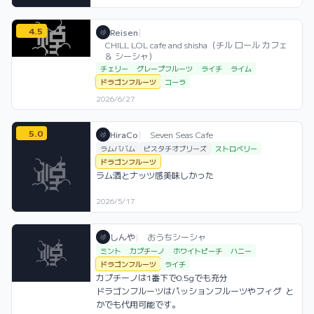
4.5
Reisen / お店シーシャ / 2026年6月27日
利用フレーバー
評価
Reisen
|
CHILL LOL cafe and shisha（チル ロール カフェ
＆ シーシャ）
チェリー
グレープフルーツ
ライチ
ライム
ドラゴンフルーツ
コーラ
2026/6/27
5.0
HiraCo / お店シーシャ / 2026年5月17日
利用フレーバー
コメント
評価
HiraCo
|
Seven Seas Cafe
ラムババム
ピスタチオブリーズ
ストロベリー
ドラゴンフルーツ
ラム酒とナッツ感美味しかった
2026/5/17
しんや / おうちシーシャ / 2025年11月30
利用フレーバー
コメント
しんや
|
おうちシーシャ
ミント
カプチーノ
ホワイトピーチ
ハニー
ドラゴンフルーツ
ライチ
カプチーノは1番下で0.5gでも充分

ドラゴンフルーツはパッションフルーツやフィグ  と
かでも代用可能です。
