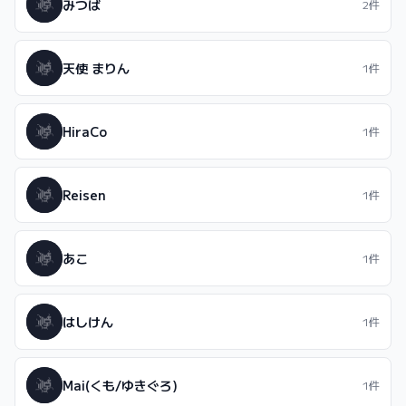
みつば
2件
天使 まりん
1件
HiraCo
1件
Reisen
1件
あこ
1件
はしけん
1件
Mai(くも/ゆきぐろ)
1件