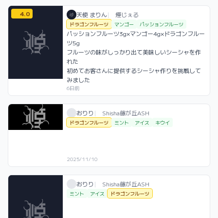
4.0
天使 まりん / お店シーシャ / 2026年7月3
利用フレーバー
コメント
評価
天使 まりん
|
煙じぇる
ドラゴンフルーツ
マンゴー
パッションフルーツ
パッションフルーツ3g×マンゴー4g×ドラゴンフルー
ツ5g

フルーツの味がしっかり出て美味しいシーシャを作
れた

初めてお客さんに提供するシーシャ作りを挑戦して
みました
6日前
おりり / お店シーシャ / 2025年11月10日
利用フレーバー
おりり
|
Shisha藤が丘ASH
ドラゴンフルーツ
ミント
アイス
キウイ
2025/11/10
おりり / お店シーシャ / 2025年11月29日
利用フレーバー
おりり
|
Shisha藤が丘ASH
ミント
アイス
ドラゴンフルーツ