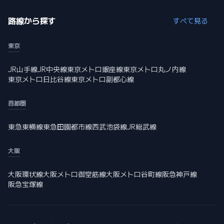
路線から探す
すべて見る
東京
JR山手線
JR中央線
東京メトロ銀座線
東京メトロ丸ノ内線
東京メトロ日比谷線
東京メトロ副都心線
首都圏
東急東横線
東急田園都市線
西武池袋線
JR総武線
大阪
大阪環状線
大阪メトロ御堂筋線
大阪メトロ谷町線
阪急神戸線
阪急宝塚線