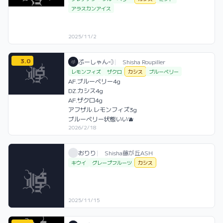
アラスカンアイス
2025/11/2
3.0
ぷーしゃん💨 / お店シーシャ / 2026年2月
利用フレーバー
コメント
評価
ぷーしゃん💨
|
Shisha Roupiller
レモンフィズ
ザクロ
カシス
ブルーベリー
AF.ブルーベリー4g

DZ.カシス4g

AF.ザクロ4g

アフザル.レモンフィズ3g

ブルーベリー状態いい🫐
2026/2/18
おりり / お店シーシャ / 2025年11月15日
利用フレーバー
おりり
|
Shisha藤が丘ASH
キウイ
グレープフルーツ
カシス
2025/11/15