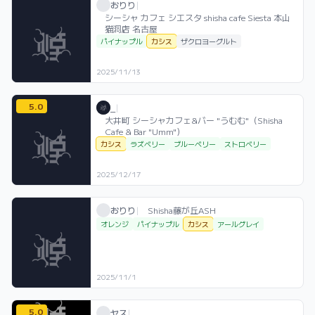
おりり / お店シーシャ / 2025年11月13日
利用フレーバー
おりり
|
シーシャ カフェ シエスタ shisha cafe Siesta 本山
猫洞店 名古屋
パイナップル
カシス
ザクロヨーグルト
2025/11/13
5.0
_ / お店シーシャ / 2025年12月17日
利用フレーバー
評価
_
|
大井町 シーシャカフェ&バー "うむむ"（Shisha
Cafe & Bar "Umm"）
カシス
ラズベリー
ブルーベリー
ストロベリー
2025/12/17
おりり / お店シーシャ / 2025年11月1日
利用フレーバー
おりり
|
Shisha藤が丘ASH
オレンジ
パイナップル
カシス
アールグレイ
2025/11/1
5.0
ヤス / お店シーシャ / 2026年6月13日
利用フレーバー
評価
ヤス
|