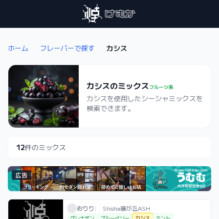
ホーム
フレーバーで探す
カシス
カシスのミックス
フルーツ系
カシスを使用したシーシャミックスを
検索できます。
12
件のミックス
広告
おりり / お店シーシャ / 2025年11月2日
利用フレーバー
おりり
|
Shisha藤が丘ASH
グレナデン
ブルーベリー
カシス
ミント