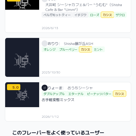
大井町 シーシャカフェ&バー "うむむ"（Shisha
Cafe & Bar "Umm"）
ベルガモットティー
イチジク
ローズ
カシス
ザクロ
2026/6/13
おりり / お店シーシャ / 2025年10月30日
利用フレーバー
おりり
|
Shisha藤が丘ASH
オレンジ
ブルーベリー
カシス
ミント
2025/10/30
5.0
りょーま / おうちシーシャ / 2026年1月1
利用フレーバー
コメント
評価
りょーま
|
おうちシーシャ
ダブルアップル
エターナル
ピーナッツバター
カシス
お手軽変態ミックス
2026/1/12
このフレーバーをよく使っているユーザー