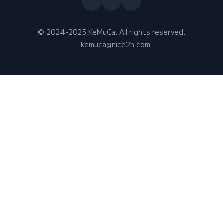
© 2024-2025 KeMuCa. All rights reserved.
kemuca@nice2h.com
コンテンツ
運営・規約
運営会社
店舗検索
利用規約
ニュース
プライバシーポリシー
使い方・よくある質問
お問い合わせ