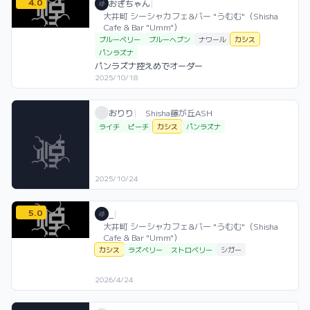
4.0
おぎちゃん / お店シーシャ / 2025年10月
利用フレーバー
コメント
評価
おぎちゃん
|
大井町 シーシャカフェ&バー "うむむ"（Shisha
Cafe & Bar "Umm"）
ブルーベリー
ブルーヘブン
ナワール
カシス
パンラズナ
パンラズナ控えめでオーダー
2025/10/18
おりり / お店シーシャ / 2025年10月24日
利用フレーバー
おりり
|
Shisha藤が丘ASH
ライチ
ピーチ
カシス
パンラズナ
2025/10/24
5.0
_ / お店シーシャ / 2026年4月24日
利用フレーバー
評価
_
|
大井町 シーシャカフェ&バー "うむむ"（Shisha
Cafe & Bar "Umm"）
カシス
ラズベリー
ストロベリー
シガー
2026/4/24