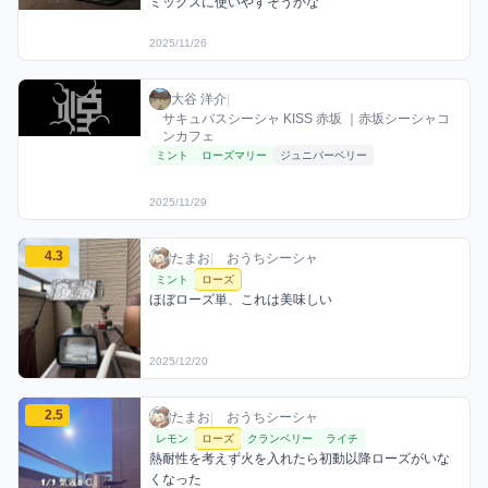
ミックスに使いやすそうかな
2025/11/26
大谷 洋介のローズミックスを見る
大谷 洋介 / お店シーシャ / 2025年11月29日
利用フレーバー
大谷 洋介
|
サキュバスシーシャ KISS 赤坂 ｜赤坂シーシャコ
ンカフェ
ミント
ローズマリー
ジュニパーベリー
2025/11/29
たまおのローズミックスを見る
4.3
たまお / おうちシーシャ / 2025年12月20日
利用フレーバー
コメント
評価
たまお
|
おうちシーシャ
ミント
ローズ
ほぼローズ単、これは美味しい
2025/12/20
たまおのローズミックスを見る
2.5
たまお / おうちシーシャ / 2026年1月1日
利用フレーバー
コメント
評価
たまお
|
おうちシーシャ
レモン
ローズ
クランベリー
ライチ
熱耐性を考えず火を入れたら初動以降ローズがいな
くなった
