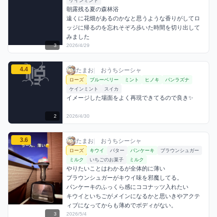
ケインミント
朝露残る夏の森林浴

遠くに花畑があるのかなと思うような香りがしてロ
ッジに帰るのを忘れそぞろ歩いた時間を切り出して
みました
3
2026/4/29
たまおのローズミックスを見る
4.4
たまお / おうちシーシャ / 2026年4月30日
利用フレーバー
コメント
評価
たまお
|
おうちシーシャ
ローズ
ブルーベリー
ミント
ヒノキ
パンラズナ
ケインミント
スイカ
イメージした場面をよく再現できてるので良き✨
2
2026/4/30
たまおのローズミックスを見る
3.6
たまお / おうちシーシャ / 2026年5月4日
利用フレーバー
コメント
評価
たまお
|
おうちシーシャ
ローズ
キウイ
バター
パンケーキ
ブラウンシュガー
ミルク
いちごのお菓子
ミルク
やりたいことはわかるが全体的に薄い

ブラウンシュガーがキウイ味を邪魔してる。

パンケーキのふっくら感にココナッツ入れたい

キウイといちごがメインになるかと思いきやアクテ
ィブになってからも薄めでボディがない。
3
2026/5/4