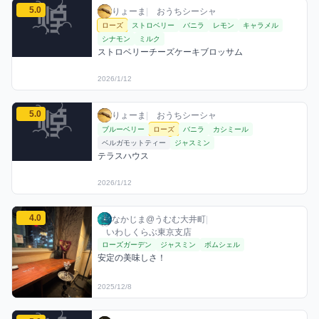
りょーまのローズミックスを見る
5.0
りょーま / おうちシーシャ / 2026年1月12日
利用フレーバー
コメント
評価
りょーま
|
おうちシーシャ
ローズ
ストロベリー
バニラ
レモン
キャラメル
シナモン
ミルク
ストロベリーチーズケーキブロッサム
2026/1/12
りょーまのローズミックスを見る
5.0
りょーま / おうちシーシャ / 2026年1月12日
利用フレーバー
コメント
評価
りょーま
|
おうちシーシャ
ブルーベリー
ローズ
バニラ
カシミール
ベルガモットティー
ジャスミン
テラスハウス
2026/1/12
なかじま@うむむ大井町のローズミックスを見る
4.0
なかじま@うむむ大井町 / お店シーシャ / 20
利用フレーバー
コメント
評価
なかじま@うむむ大井町
|
いわしくらぶ東京支店
ローズガーデン
ジャスミン
ボムシェル
安定の美味しさ！
2025/12/8
bole__のローズミックスを見る