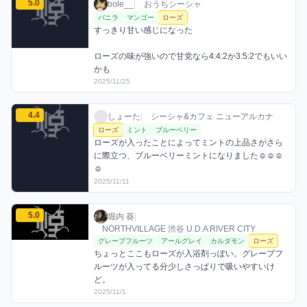
5.0
bole__ / おうちシーシャ / 2025年11月25日
利用フレーバー
コメント
評価
bole__
|
おうちシーシャ
バニラ
マンゴー
ローズ
すっきり甘い感じになった

ローズの味が強いので甘党なら4:4:2か3:5:2でもいい
かも
2025/11/25
しょーたのローズミックスを見る
4.4
しょーた / お店シーシャ / 2025年11月11日
利用フレーバー
コメント
評価
しょーた
|
シーシャ&カフェ ニューアルカナ
ローズ
ミント
ブルーベリー
ローズが入ったことによってミントの上品さがさら
に際立つ、ブルーベリーミントになりました☺☺☺
☺
2025/11/11
堀内 葵のローズミックスを見る
5.0
堀内 葵 / お店シーシャ / 2025年11月1日
利用フレーバー
コメント
評価
堀内 葵
|
NORTHVILLAGE 渋谷 U.D.A RIVER CITY
グレープフルーツ
アールグレイ
カルダモン
ローズ
ちょっとここもローズが入浴剤っぽい。グレープフ
ルーツが入ってる分少しさっぱりで吸いやすいけ
ど。
2025/11/1