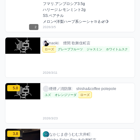
フマリ.アンブロシア3.5g

ハリージ.レモンミント2g

SS.ペアチル

2
2026/3/5
naokiのローズミックスを見る
naoki / お店シーシャ / 2026年3月11日
利用フレーバー
naoki
|
煙間 歌舞伎町店
ローズ
グレープフルーツ
ジャスミン
ホワイトムスク
2026/3/11
煙煙ノ消防隊のローズミックスを見る
5.0
煙煙ノ消防隊 / お店シーシャ / 2026年3月2
利用フレーバー
評価
煙煙ノ消防隊
|
shisha&coffee polepole
ユズ
オレンジソーダ
ローズ
2026/3/23
なかじま@うむむ大井町のローズミックスを見る
3.8
なかじま@うむむ大井町 / お店シーシャ / 20
利用フレーバー
コメント
評価
なかじま@うむむ大井町
|
Shisha Salon Fev 大分都町店