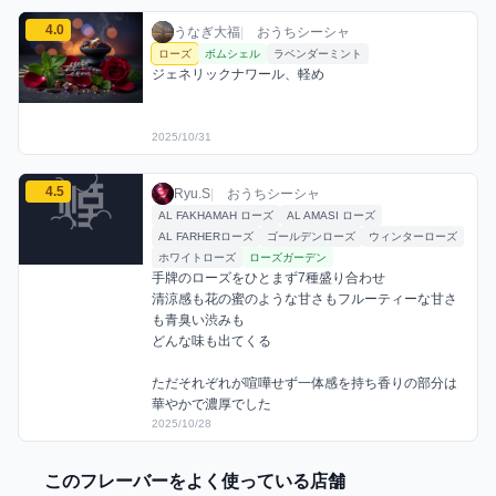
うなぎ大福のローズミックスを見る
4.0
うなぎ大福 / おうちシーシャ / 2025年10月
利用フレーバー
コメント
評価
うなぎ大福
|
おうちシーシャ
ローズ
ボムシェル
ラベンダーミント
ジェネリックナワール、軽め
2025/10/31
Ryu.Sのローズミックスを見る
4.5
Ryu.S / おうちシーシャ / 2025年10月28日
利用フレーバー
コメント
評価
Ryu.S
|
おうちシーシャ
AL FAKHAMAH ローズ
AL AMASI ローズ
AL FARHERローズ
ゴールデンローズ
ウィンターローズ
ホワイトローズ
ローズガーデン
手牌のローズをひとまず7種盛り合わせ

清涼感も花の蜜のような甘さもフルーティーな甘さ
も青臭い渋みも

どんな味も出てくる

ただそれぞれが喧嘩せず一体感を持ち香りの部分は
華やかで濃厚でした
2025/10/28
このフレーバーをよく使っている店舗