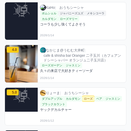
KaHoのローズミックスを見る
KaHo / おうちシーシャ / 2026年1月14日
利用フレーバー
コメント
KaHo
|
おうちシーシャ
ボムシェル
ジャパニーズユズ
メキシコーラ
カルダモン
ローズマリー
コーラも少し強くてよさそう
2026/1/14
なかじま@うむむ大井町のローズミックスを見る
4.0
なかじま@うむむ大井町 / お店シーシャ / 20
利用フレーバー
コメント
評価
なかじま@うむむ大井町
|
cafe & shisha bar Oranger 二子玉川（カフェアン
ドシーシャバー オランジュ二子玉川店）
ローズガーデン
ジャスミン
久々の来店で大好きティーソーダ
2026/1/14
りょーまのローズミックスを見る
5.0
りょーま / おうちシーシャ / 2026年1月12日
利用フレーバー
コメント
評価
りょーま
|
おうちシーシャ
ダブルアップル
カルダモン
ローズ
ペア
ジャスミン
ブラックカラント
ヤックデカルチャー
2026/1/12