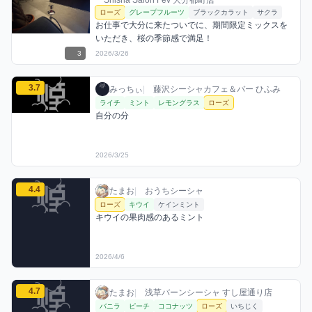
ローズ
グレープフルーツ
ブラックカラット
サクラ
お仕事で大分に来たついでに、期間限定ミックスを
いただき、桜の季節感で満足！
3
2026/3/26
みっちぃのローズミックスを見る
3.7
みっちぃ / お店シーシャ / 2026年3月25日
利用フレーバー
コメント
評価
みっちぃ
|
藤沢シーシャカフェ＆バー ひふみ
ライチ
ミント
レモングラス
ローズ
自分の分
2026/3/25
たまおのローズミックスを見る
4.4
たまお / おうちシーシャ / 2026年4月6日
利用フレーバー
コメント
評価
たまお
|
おうちシーシャ
ローズ
キウイ
ケインミント
キウイの果肉感のあるミント
2026/4/6
たまおのローズミックスを見る
4.7
たまお / お店シーシャ / 2026年4月14日
利用フレーバー
コメント
評価
たまお
|
浅草バーンシーシャ すし屋通り店
バニラ
ピーチ
ココナッツ
ローズ
いちじく