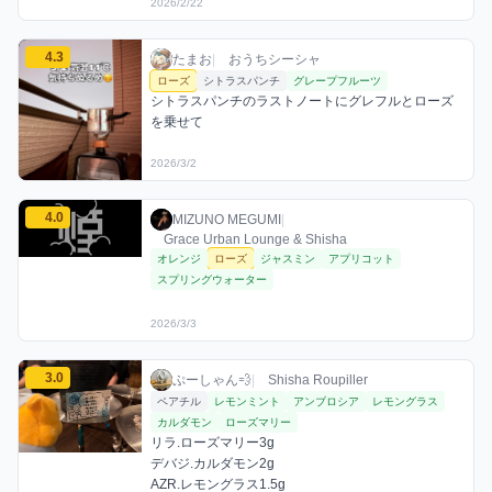
2026/2/22
たまおのローズミックスを見る
4.3
たまお / おうちシーシャ / 2026年3月2日
利用フレーバー
コメント
評価
たまお
|
おうちシーシャ
ローズ
シトラスパンチ
グレープフルーツ
シトラスパンチのラストノートにグレフルとローズ
を乗せて
2026/3/2
MIZUNO MEGUMIのローズミックスを見る
4.0
MIZUNO MEGUMI / お店シーシャ / 2026
利用フレーバー
評価
MIZUNO MEGUMI
|
Grace Urban Lounge & Shisha
オレンジ
ローズ
ジャスミン
アプリコット
スプリングウォーター
2026/3/3
ぷーしゃん💨のローズミックスを見る
3.0
ぷーしゃん💨 / お店シーシャ / 2026年3月5
利用フレーバー
コメント
評価
ぷーしゃん💨
|
Shisha Roupiller
ペアチル
レモンミント
アンブロシア
レモングラス
カルダモン
ローズマリー
リラ.ローズマリー3g

デバジ.カルダモン2g

AZR.レモングラス1.5g
