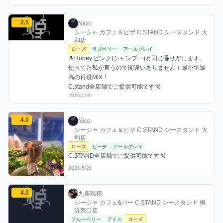
Nicoのローズミックスを見る
2.5
Nico / お店シーシャ / 2026年5月30日
利用フレーバー
コメント
評価
Nico
|
シーシャ カフェ＆ピザ C.STAND シースタンド 大
和店
ローズ
ラズベリー
アールグレイ
＆Honey ピンク(シャンプー)と同じ香りがします。
使ってた私が言うので間違いありません！最小で最
高の再現MIX！

C.stand全店舗でご提供可能です🫧‪
2026/5/30
Nicoのローズミックスを見る
4.0
Nico / お店シーシャ / 2026年5月26日
利用フレーバー
コメント
評価
Nico
|
シーシャ カフェ＆ピザ C.STAND シースタンド 大
和店
ローズ
ピーチ
アールグレイ
C.STAND全店舗でご提供可能です🫧‪
2026/5/26
九条瑞稀のローズミックスを見る
4.0
九条瑞稀 / お店シーシャ / 2026年5月25日
利用フレーバー
コメント
評価
九条瑞稀
|
シーシャ カフェ&バー C.STAND シースタンド 横
浜西口店
ブルーベリー
アイス
ローズ