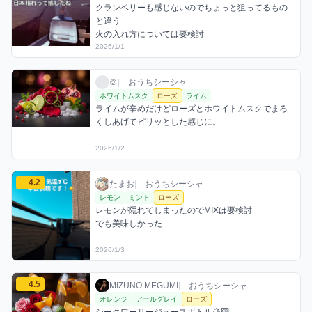
クランベリーも感じないのでちょっと狙ってるもの
と違う

火の入れ方については要検討
2026/1/1
🍲のローズミックスを見る
🍲 / おうちシーシャ / 2026年1月2日
利用フレーバー
コメント
🍲
|
おうちシーシャ
ホワイトムスク
ローズ
ライム
ライムが辛めだけどローズとホワイトムスクでまろ
くしあげてピリッとした感じに。
2026/1/2
たまおのローズミックスを見る
4.2
たまお / おうちシーシャ / 2026年1月3日
利用フレーバー
コメント
評価
たまお
|
おうちシーシャ
レモン
ミント
ローズ
レモンが隠れてしまったのでMIXは要検討

でも美味しかった
2026/1/3
MIZUNO MEGUMIのローズミックスを見る
4.5
MIZUNO MEGUMI / おうちシーシャ / 202
利用フレーバー
コメント
評価
MIZUNO MEGUMI
|
おうちシーシャ
オレンジ
アールグレイ
ローズ
シークワーサージュースボトル🍋‍🟩