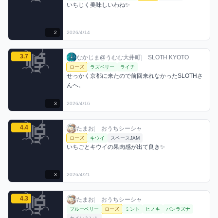
いちじく美味しいわね✨
2
2026/4/14
なかじま@うむむ大井町のローズミックスを見る
3.7
なかじま@うむむ大井町 / お店シーシャ / 20
利用フレーバー
コメント
評価
なかじま@うむむ大井町
|
SLOTH KYOTO
ローズ
ラズベリー
ライチ
せっかく京都に来たので前回来れなかったSLOTHさ
んへ。
3
2026/4/16
たまおのローズミックスを見る
4.4
たまお / おうちシーシャ / 2026年4月21日
利用フレーバー
コメント
評価
たまお
|
おうちシーシャ
ローズ
キウイ
スペースJAM
いちごとキウイの果肉感が出て良き✨
3
2026/4/21
たまおのローズミックスを見る
4.3
たまお / おうちシーシャ / 2026年4月29日
利用フレーバー
コメント
評価
たまお
|
おうちシーシャ
ブルーベリー
ローズ
ミント
ヒノキ
パンラズナ