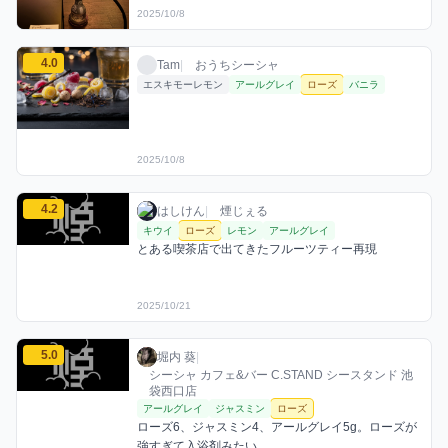
2025/10/8
Tamのローズミックスを見る
4.0
Tam / おうちシーシャ / 2025年10月8日
利用フレーバー
評価
Tam
|
おうちシーシャ
エスキモーレモン
アールグレイ
ローズ
バニラ
2025/10/8
はしけんのローズミックスを見る
4.2
はしけん / お店シーシャ / 2025年10月21日
利用フレーバー
コメント
評価
はしけん
|
煙じぇる
キウイ
ローズ
レモン
アールグレイ
とある喫茶店で出てきたフルーツティー再現
2025/10/21
堀内 葵のローズミックスを見る
5.0
堀内 葵 / お店シーシャ / 2025年10月12日
利用フレーバー
コメント
評価
堀内 葵
|
シーシャ カフェ&バー C.STAND シースタンド 池
袋西口店
アールグレイ
ジャスミン
ローズ
ローズ6、ジャスミン4、アールグレイ5g。ローズが
強すぎて入浴剤みたい。