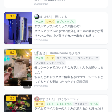
2025/10/12
はしけんのローズミックスを見る
3.6
はしけん / お店シーシャ / 2025年10月16日
利用フレーバー
コメント
評価
はしけん
|
煙じぇる
バニラ
ローズ
ダブルアップル
ダブルアップルのミックス案その1

ダブルアップルのきつい部分をローズの華やかな香
りとバニラの甘い香りでカバー出来てる感じ
2025/10/16
あ きのローズミックスを見る
5.0
あ き / お店シーシャ / 2025年10月16日
利用フレーバー
コメント
評価
あ き
|
shisha house モクモス
アイス
ローズ
リラ ジンジャー
ブラックグレープ
ノンニコ レッドアップル
推しシーシャでだいすきなカヲルくんをお願いしま
した！

ちゃんとキャラクター解釈もされつつ、シーシャと
してもとても美味しかったです👏🏻👏🏻
2
2025/10/16
ゆずせくんのローズミックスを見る
2.0
ゆずせくん / おうちシーシャ / 2025年10月
利用フレーバー
コメント
評価
ゆずせくん
|
おうちシーシャ
ローズ
ミント
レモングラス
マイスター
ライム
ライムでマイスターのえぐみが消えるかと思ったけ