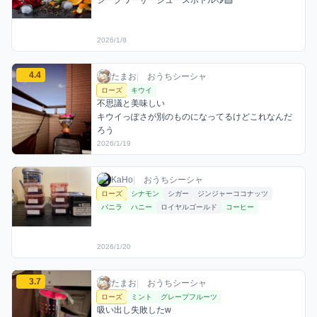
2026/1/8
たまおのローズミックスを見る
4.4
たまお / おうちシーシャ / 2026年1月19日
利用フレーバー
コメント
評価
たまお
|
おうちシーシャ
ローズ
キウイ
不思議と美味しい

キウイっぽさが別のものになってるけどこれなんだ
ろう
2026/1/19
KaHoのローズミックスを見る
KaHo / おうちシーシャ / 2026年1月20日
利用フレーバー
KaHo
|
おうちシーシャ
ローズ
シナモン
シガー
ジンジャーココナッツ
バニラ
ハニー
ロイヤルゴールド
コーヒー
2026/1/20
たまおのローズミックスを見る
3.7
たまお / おうちシーシャ / 2026年1月20日
利用フレーバー
コメント
評価
たまお
|
おうちシーシャ
ローズ
ミント
グレープフルーツ
吸い出し失敗したw
