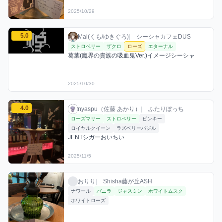
2025/10/29
Mai(くも/ゆきぐろ)のローズミックスを見る
5.0
Mai(くも/ゆきぐろ) / お店シーシャ / 2025年
利用フレーバー
コメント
評価
Mai(くも/ゆきぐろ)
|
シーシャカフェDUS
ストロベリー
ザクロ
ローズ
エターナル
葛葉(魔界の貴族の吸血鬼Ver.)イメージシーシャ
2025/10/30
nyaspu（佐藤 あかり）のローズミックスを見る
4.0
nyaspu（佐藤 あかり） / お店シーシャ / 20
利用フレーバー
コメント
評価
nyaspu（佐藤 あかり）
|
ふたりぼっち
ローズマリー
ストロベリー
ピンキー
ロイヤルクイーン
ラズベリーバジル
JENTシガーおいちい
2025/11/5
おりりのローズミックスを見る
おりり / お店シーシャ / 2025年11月8日
利用フレーバー
おりり
|
Shisha藤が丘ASH
ナワール
バニラ
ジャスミン
ホワイトムスク
ホワイトローズ