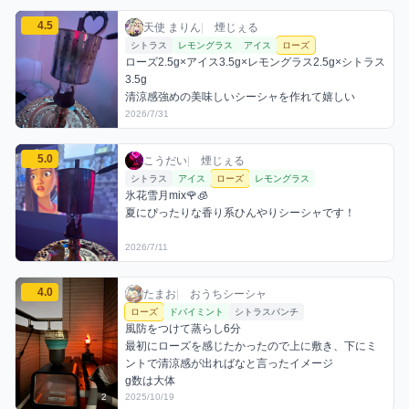
天使 まりんのローズミックスを見る
4.5
天使 まりん / お店シーシャ / 2026年7月31
利用フレーバー
コメント
評価
天使 まりん
|
煙じぇる
シトラス
レモングラス
アイス
ローズ
ローズ2.5g×アイス3.5g×レモングラス2.5g×シトラス
3.5g

清涼感強めの美味しいシーシャを作れて嬉しい
2026/7/31
こうだいのローズミックスを見る
5.0
こうだい / お店シーシャ / 2026年7月11日
利用フレーバー
コメント
評価
こうだい
|
煙じぇる
シトラス
アイス
ローズ
レモングラス
氷花雪月mix🌹🧊

夏にぴったりな香り系ひんやりシーシャです！
2026/7/11
たまおのローズミックスを見る
4.0
たまお / おうちシーシャ / 2025年10月19日
利用フレーバー
コメント
評価
たまお
|
おうちシーシャ
ローズ
ドバイミント
シトラスパンチ
風防をつけて蒸らし6分

最初にローズを感じたかったので上に敷き、下にミ
ントで清涼感が出ればなと言ったイメージ

g数は大体
2
2025/10/19