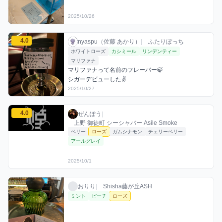
2025/10/26
nyaspu（佐藤 あかり）のローズミックスを見る
4.0
nyaspu（佐藤 あかり） / お店シーシャ / 20
利用フレーバー
コメント
評価
nyaspu（佐藤 あかり）
|
ふたりぼっち
ホワイトローズ
カシミール
リンデンティー
マリファナ
マリファナって名前のフレーバー🍃

シガーデビューした✌️
2025/10/27
ぜんぽうのローズミックスを見る
4.0
ぜんぽう / お店シーシャ / 2025年10月1日
利用フレーバー
評価
ぜんぽう
|
上野 御徒町 シーシャバー Asile Smoke
ベリー
ローズ
ガムシナモン
チェリーベリー
アールグレイ
2025/10/1
おりりのローズミックスを見る
おりり / お店シーシャ / 2025年10月29日
利用フレーバー
おりり
|
Shisha藤が丘ASH
ミント
ピーチ
ローズ