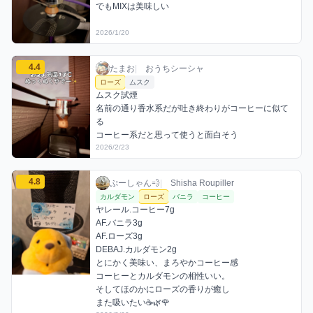
でもMIXは美味しい
2026/1/20
たまおのローズミックスを見る
4.4
たまお / おうちシーシャ / 2026年2月23日
利用フレーバー
コメント
評価
たまお
|
おうちシーシャ
ローズ
ムスク
ムスク試煙

名前の通り香水系だが吐き終わりがコーヒーに似て
る

コーヒー系だと思って使うと面白そう
2026/2/23
ぷーしゃん💨のローズミックスを見る
4.8
ぷーしゃん💨 / お店シーシャ / 2026年2月2
利用フレーバー
コメント
評価
ぷーしゃん💨
|
Shisha Roupiller
カルダモン
ローズ
バニラ
コーヒー
ヤレール.コーヒー7g

AF.バニラ3g

AF.ローズ3g

DEBAJ.カルダモン2g

とにかく美味い、まろやかコーヒー感

コーヒーとカルダモンの相性いい。

そしてほのかにローズの香りが癒し
