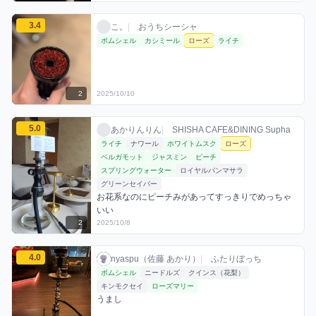
こ。のローズミックスを見る
3.4
こ。 / おうちシーシャ / 2025年10月10日
利用フレーバー
評価
こ。
|
おうちシーシャ
ボムシェル
カシミール
ローズ
ライチ
2
2025/10/10
あかりんりんのローズミックスを見る
5.0
あかりんりん / お店シーシャ / 2025年10月
利用フレーバー
コメント
評価
あかりんりん
|
SHISHA CAFE&DINING Supha
ライチ
ナワール
ホワイトムスク
ローズ
ベルガモット
ジャスミン
ピーチ
スプリングウォーター
ロイヤルパンマサラ
グリーンセイバー
お花系なのにピーチみがあってすっきりでめっちゃ
いい
2
2025/10/8
nyaspu（佐藤 あかり）のローズミックスを見る
4.0
nyaspu（佐藤 あかり） / お店シーシャ / 20
利用フレーバー
コメント
評価
nyaspu（佐藤 あかり）
|
ふたりぼっち
ボムシェル
ニードルズ
クインス（花梨）
キンモクセイ
ローズマリー
うまし