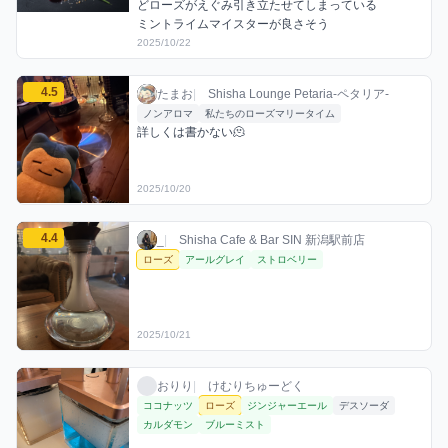
どローズがえぐみ引き立たせてしまっている

ミントライムマイスターが良さそう
2025/10/22
たまおのローズミックスを見る
4.5
たまお / お店シーシャ / 2025年10月20日
利用フレーバー
コメント
評価
たまお
|
Shisha Lounge Petaria-ペタリア-
ノンアロマ
私たちのローズマリータイム
詳しくは書かない🫠
2025/10/20
_のローズミックスを見る
4.4
_ / お店シーシャ / 2025年10月21日
利用フレーバー
評価
_
|
Shisha Cafe & Bar SIN 新潟駅前店
ローズ
アールグレイ
ストロベリー
2025/10/21
おりりのローズミックスを見る
おりり / お店シーシャ / 2025年10月26日
利用フレーバー
おりり
|
けむりちゅーどく
ココナッツ
ローズ
ジンジャーエール
デスソーダ
カルダモン
ブルーミスト