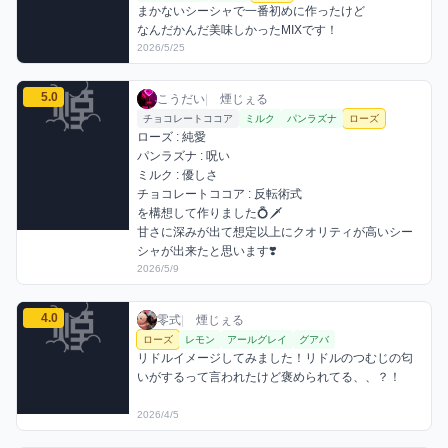
まかないシーシャで一番初めに作ったけど

なんだかんだ美味しかったMIXです！
2026/5/25
こうだいのローズミックスを見る
5.0
こうだい / お店シーシャ / 2026年5月9日
利用フレーバー
コメント
評価
こうだい
|
煙じぇる
チョコレートココア
ミルク
パンラズナ
ローズ
ローズ : 純愛

パンラズナ : 呪い

ミルク : 優しさ

チョコレートココア : 反転術式

を構想して作りました💍🗡️

甘さに深みが出て想定以上にクオリティが高いシー
シャが出来たと思います❣️
2026/5/9
零式のローズミックスを見る
4.0
零式 / お店シーシャ / 2026年4月5日
利用フレーバー
コメント
評価
零式
|
煙じぇる
ローズ
レモン
アールグレイ
グアバ
リドルイメージしてみました！リドルのつむじの匂
いがするって言われたけど褒められてる、、？！
2026/4/5