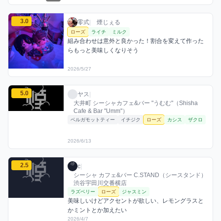
零式のローズミックスを見る
3.0
零式 / お店シーシャ / 2026年5月27日
利用フレーバー
コメント
評価
零式
|
煙じぇる
ローズ
ライチ
ミルク
組み合わせは意外と良かった！割合を変えて作った
らもっと美味しくなりそう
2026/5/27
ヤスのローズミックスを見る
5.0
ヤス / お店シーシャ / 2026年6月13日
利用フレーバー
評価
ヤス
|
大井町 シーシャカフェ&バー "うむむ"（Shisha
Cafe & Bar "Umm"）
ベルガモットティー
イチジク
ローズ
カシス
ザクロ
2026/6/13
cのローズミックスを見る
2.5
c / お店シーシャ / 2026年4月7日
利用フレーバー
コメント
評価
c
|
シーシャ カフェ&バー C.STAND（シースタンド）
渋谷宇田川交番横店
ラズベリー
ローズ
ジャスミン
美味しいけどアクセントが欲しい、レモングラスと
かミントとか加えたい
2026/4/7