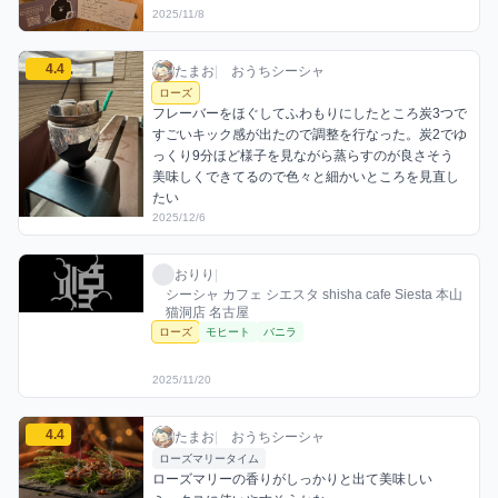
2025/11/8
たまおのローズミックスを見る
4.4
たまお / おうちシーシャ / 2025年12月6日
利用フレーバー
コメント
評価
たまお
|
おうちシーシャ
ローズ
フレーバーをほぐしてふわもりにしたところ炭3つで
すごいキック感が出たので調整を行なった。炭2でゆ
っくり9分ほど様子を見ながら蒸らすのが良さそう

美味しくできてるので色々と細かいところを見直し
たい
2025/12/6
おりりのローズミックスを見る
おりり / お店シーシャ / 2025年11月20日
利用フレーバー
おりり
|
シーシャ カフェ シエスタ shisha cafe Siesta 本山
猫洞店 名古屋
ローズ
モヒート
バニラ
2025/11/20
たまおのローズミックスを見る
4.4
たまお / おうちシーシャ / 2025年11月26日
利用フレーバー
コメント
評価
たまお
|
おうちシーシャ
ローズマリータイム
ローズマリーの香りがしっかりと出て美味しい
