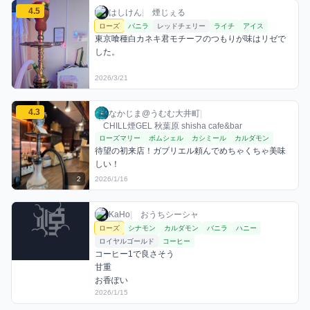
はしけんのローズミックスを見る
4.5
はしけん / お店シーシャ / 2026年3月21日
利用フレーバー
コメント
評価
はしけん
|
煙じぇる
ローズ
バニラ
レッドチェリー
ライチ
アイス
東京喰種白カネキ君モチーフのつもりが味はリゼで
した。
2026/3/21
なかじま@うむむ大井町のローズミックスを見る
4.3
なかじま@うむむ大井町 / お店シーシャ / 20
利用フレーバー
コメント
評価
なかじま@うむむ大井町
|
CHILL煙GEL 秋葉原 shisha cafe&bar
ローズマリー
ボムシェル
カシミール
カルダモン
待望の初来店！ガブリエル頼んでめちゃくちゃ美味
しい！
2
2026/1/16
KaHoのローズミックスを見る
KaHo / おうちシーシャ / 2026年1月15日
利用フレーバー
コメント
KaHo
|
おうちシーシャ
ローズ
シナモン
カルダモン
バニラ
ハニー
ロイヤルゴールド
コーヒー
コーヒー1で良さそう

甘重

2026/1/15