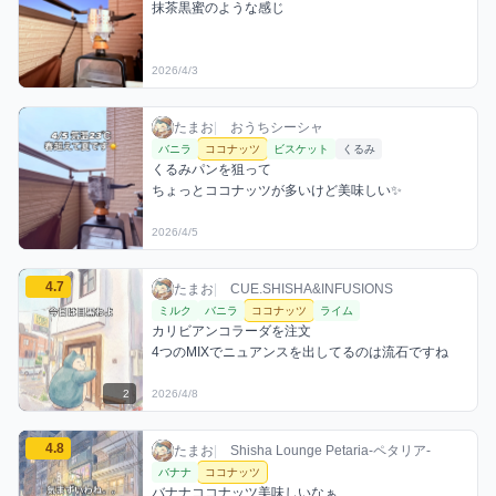
抹茶黒蜜のような感じ
2026/4/3
たまおのココナッツミックスを見る
たまお / おうちシーシャ / 2026年4月5日
利用フレーバー
コメント
たまお
|
おうちシーシャ
バニラ
ココナッツ
ビスケット
くるみ
くるみパンを狙って

ちょっとココナッツが多いけど美味しい✨
2026/4/5
たまおのココナッツミックスを見る
4.7
たまお / お店シーシャ / 2026年4月8日
利用フレーバー
コメント
評価
たまお
|
CUE.SHISHA&INFUSIONS
ミルク
バニラ
ココナッツ
ライム
カリビアンコラーダを注文

4つのMIXでニュアンスを出してるのは流石ですね
2
2026/4/8
たまおのココナッツミックスを見る
4.8
たまお / お店シーシャ / 2026年4月8日
利用フレーバー
コメント
評価
たまお
|
Shisha Lounge Petaria-ペタリア-
バナナ
ココナッツ
バナナココナッツ美味しいなぁ