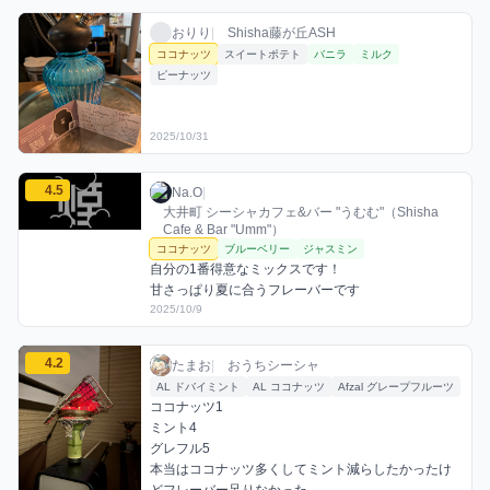
おりりのココナッツミックスを見る
おりり / お店シーシャ / 2025年10月31日
利用フレーバー
おりり
|
Shisha藤が丘ASH
ココナッツ
スイートポテト
バニラ
ミルク
ピーナッツ
2025/10/31
Na.Oのココナッツミックスを見る
4.5
Na.O / お店シーシャ / 2025年10月9日
利用フレーバー
コメント
評価
Na.O
|
大井町 シーシャカフェ&バー "うむむ"（Shisha
Cafe & Bar "Umm"）
ココナッツ
ブルーベリー
ジャスミン
自分の1番得意なミックスです！

甘さっぱり夏に合うフレーバーです
2025/10/9
たまおのココナッツミックスを見る
4.2
たまお / おうちシーシャ / 2025年10月9日
利用フレーバー
コメント
評価
たまお
|
おうちシーシャ
AL ドバイミント
AL ココナッツ
Afzal グレープフルーツ
ココナッツ1

ミント4

グレフル5

本当はココナッツ多くしてミント減らしたかったけ
どフレーバー足りなかった