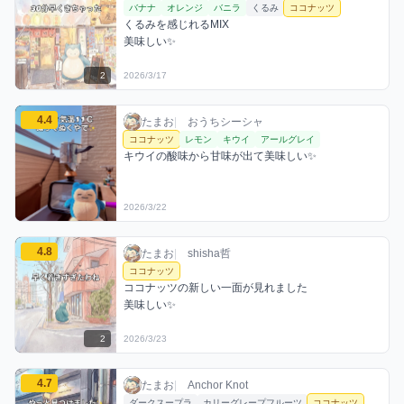
バナナ
オレンジ
バニラ
くるみ
ココナッツ
くるみを感じれるMIX

美味しい✨
2
2026/3/17
たまおのココナッツミックスを見る
4.4
たまお / おうちシーシャ / 2026年3月22日
利用フレーバー
コメント
評価
たまお
|
おうちシーシャ
ココナッツ
レモン
キウイ
アールグレイ
キウイの酸味から甘味が出て美味しい✨
2026/3/22
たまおのココナッツミックスを見る
4.8
たまお / お店シーシャ / 2026年3月23日
利用フレーバー
コメント
評価
たまお
|
shisha哲
ココナッツ
ココナッツの新しい一面が見れました

美味しい✨
2
2026/3/23
たまおのココナッツミックスを見る
4.7
たまお / お店シーシャ / 2026年3月28日
利用フレーバー
コメント
評価
たまお
|
Anchor Knot
ダークスープラ
カリーグレープフルーツ
ココナッツ