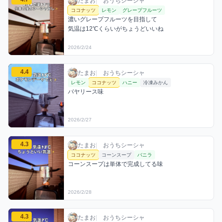
たまお / おうちシーシャ / 2026年2月24日
利用フレーバー
コメント
評価
たまお
|
おうちシーシャ
ココナッツ
レモン
グレープフルーツ
濃いグレープフルーツを目指して

気温は12℃くらいがちょうどいいね
2026/2/24
たまおのココナッツミックスを見る
4.4
たまお / おうちシーシャ / 2026年2月27日
利用フレーバー
コメント
評価
たまお
|
おうちシーシャ
レモン
ココナッツ
ハニー
冷凍みかん
バヤリース味
2026/2/27
たまおのココナッツミックスを見る
4.3
たまお / おうちシーシャ / 2026年2月28日
利用フレーバー
コメント
評価
たまお
|
おうちシーシャ
ココナッツ
コーンスープ
バニラ
コーンスープは単体で完成してる味
2026/2/28
たまおのココナッツミックスを見る
4.3
たまお / おうちシーシャ / 2026年3月4日
利用フレーバー
コメント
評価
たまお
|
おうちシーシャ