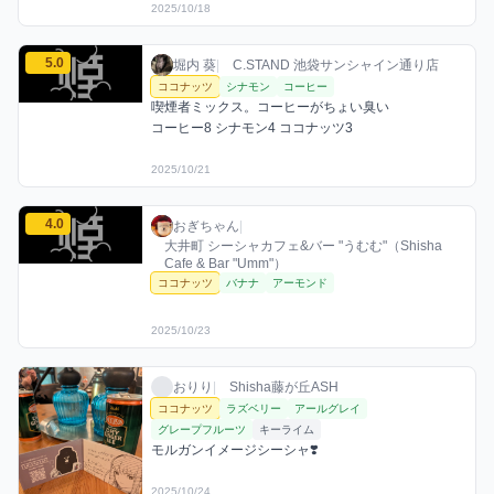
2025/10/18
堀内 葵のココナッツミックスを見る
5.0
堀内 葵 / お店シーシャ / 2025年10月21日
利用フレーバー
コメント
評価
堀内 葵
|
C.STAND 池袋サンシャイン通り店
ココナッツ
シナモン
コーヒー
喫煙者ミックス。コーヒーがちょい臭い

コーヒー8 シナモン4 ココナッツ3
2025/10/21
おぎちゃんのココナッツミックスを見る
4.0
おぎちゃん / お店シーシャ / 2025年10月23
利用フレーバー
評価
おぎちゃん
|
大井町 シーシャカフェ&バー "うむむ"（Shisha
Cafe & Bar "Umm"）
ココナッツ
バナナ
アーモンド
2025/10/23
おりりのココナッツミックスを見る
おりり / お店シーシャ / 2025年10月24日
利用フレーバー
コメント
おりり
|
Shisha藤が丘ASH
ココナッツ
ラズベリー
アールグレイ
グレープフルーツ
キーライム
モルガンイメージシーシャ❣️
2025/10/24