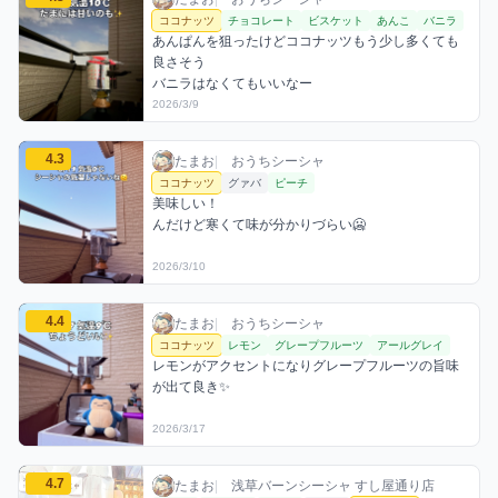
ココナッツ
チョコレート
ビスケット
あんこ
バニラ
あんぱんを狙ったけどココナッツもう少し多くても
良さそう

バニラはなくてもいいなー
2026/3/9
たまおのココナッツミックスを見る
4.3
たまお / おうちシーシャ / 2026年3月10日
利用フレーバー
コメント
評価
たまお
|
おうちシーシャ
ココナッツ
グァバ
ピーチ
美味しい！

んだけど寒くて味が分かりづらい🥶
2026/3/10
たまおのココナッツミックスを見る
4.4
たまお / おうちシーシャ / 2026年3月17日
利用フレーバー
コメント
評価
たまお
|
おうちシーシャ
ココナッツ
レモン
グレープフルーツ
アールグレイ
レモンがアクセントになりグレープフルーツの旨味
が出て良き✨
2026/3/17
たまおのココナッツミックスを見る
4.7
たまお / お店シーシャ / 2026年3月17日
利用フレーバー
コメント
評価
たまお
|
浅草バーンシーシャ すし屋通り店