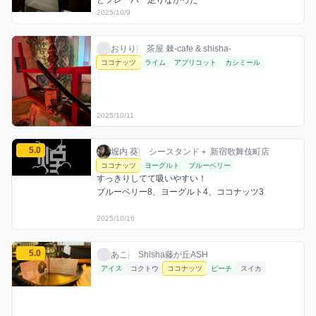
2025/10/9
おりりのココナッツミックスを見る
おりり / お店シーシャ / 2025年10月11日
利用フレーバー
おりり
|
茶屋 棘-cafe & shisha-
ココナッツ
ライム
アプリコット
カシミール
2025/10/11
堀内 葵のココナッツミックスを見る
5.0
堀内 葵 / お店シーシャ / 2025年10月16日
利用フレーバー
コメント
評価
堀内 葵
|
シースタンド＋ 新宿歌舞伎町店
ココナッツ
ヨーグルト
ブルーベリー
すっきりしてて吸いやすい！

ブルーベリー8、ヨーグルト4、ココナッツ3
2025/10/16
あこのココナッツミックスを見る
5.0
あこ / お店シーシャ / 2025年10月18日
利用フレーバー
評価
あこ
|
Shisha藤が丘ASH
アイス
コクトウ
ココナッツ
ピーチ
スイカ