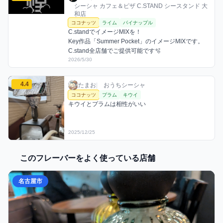
シーシャ カフェ＆ピザ C.STAND シースタンド 大
和店
ココナッツ
ライム
パイナップル
C.standでイメージMIXを！

Key作品「Summer Pocket」のイメージMIXです。

C.stand全店舗でご提供可能です🫧‪
2026/5/30
たまおのココナッツミックスを見る
4.4
たまお / おうちシーシャ / 2025年12月25日
利用フレーバー
コメント
評価
たまお
|
おうちシーシャ
ココナッツ
プラム
キウイ
キウイとプラムは相性がいい
2025/12/25
このフレーバーをよく使っている店舗
名古屋市