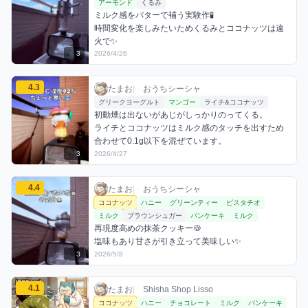
アーモンド
くるみ
ミルク感をバターで補う実験作🧪

時間変化を楽しみたいためくるみとココナッツは遠
火で✨
3
2026/4/26
たまおのココナッツミックスを見る
4.3
たまお / おうちシーシャ / 2026年4月27日
利用フレーバー
コメント
評価
たまお
|
おうちシーシャ
グリークヨーグルト
マンゴー
ライチ&ココナッツ
初動煙は出ないがあじがしっかりのってくる。

ライチとココナッツはミルク感のタッチを出すため
合わせて0.1g以下を混ぜています。
3
2026/4/27
たまおのココナッツミックスを見る
4.4
たまお / おうちシーシャ / 2026年5月8日
利用フレーバー
コメント
評価
たまお
|
おうちシーシャ
ココナッツ
ハニー
グリーンティー
ピスタチオ
ミルク
ブラウンシュガー
パンケーキ
ミルク
再現度高めの抹茶クッキー🍪

塩味もあり甘さが引き立って美味しい✨
3
2026/5/8
たまおのココナッツミックスを見る
4.1
たまお / お店シーシャ / 2026年5月11日
利用フレーバー
コメント
評価
たまお
|
Shisha Shop Lisso
ココナッツ
ハニー
チョコレート
ミルク
パンケーキ