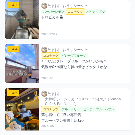
たまおのココナッツミックスを見る
4.3
たまお / おうちシーシャ / 2025年12月12日
利用フレーバー
コメント
評価
たまお
|
おうちシーシャ
スーパーレモン
ココナッツ
パイナップル
トロピカル🏝️
2025/12/12
たまおのココナッツミックスを見る
4.4
たまお / おうちシーシャ / 2026年1月1日
利用フレーバー
コメント
評価
たまお
|
おうちシーシャ
ココナッツ
グレープフルーツ
7：3だとグレープフルーツがいいかも？

気温が0〜4度なら炭の量はピッタリかな
2026/1/1
たまおのココナッツミックスを見る
4.5
たまお / お店シーシャ / 2026年1月5日
利用フレーバー
コメント
評価
たまお
|
大井町 シーシャカフェ&バー "うむむ"（Shisha
Cafe & Bar "Umm"）
ココナッツ
ブルーベリー
ピーチ
ブルーヘブン
落ち着いてて良い雰囲気

ブルーヘブン美味しいね✨
3
2026/1/5