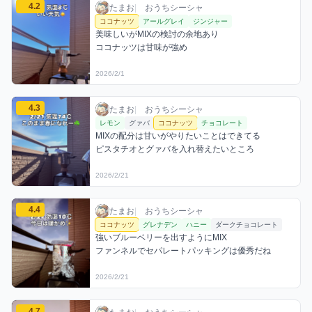
たまおのココナッツミックスを見る
4.2
たまお / おうちシーシャ / 2026年2月1日
利用フレーバー
コメント
評価
たまお
|
おうちシーシャ
ココナッツ
アールグレイ
ジンジャー
美味しいがMIXの検討の余地あり

ココナッツは甘味が強め
2026/2/1
たまおのココナッツミックスを見る
4.3
たまお / おうちシーシャ / 2026年2月21日
利用フレーバー
コメント
評価
たまお
|
おうちシーシャ
レモン
グァバ
ココナッツ
チョコレート
MIXの配分は甘いがやりたいことはできてる

ピスタチオとグァバを入れ替えたいところ
2026/2/21
たまおのココナッツミックスを見る
4.4
たまお / おうちシーシャ / 2026年2月21日
利用フレーバー
コメント
評価
たまお
|
おうちシーシャ
ココナッツ
グレナデン
ハニー
ダークチョコレート
強いブルーベリーを出すようにMIX

ファンネルでセパレートパッキングは優秀だね
2026/2/21
たまおのココナッツミックスを見る
4.7