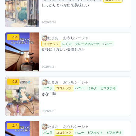
しっかりと味が出て美味しい
2
2026/3/28
たまおのココナッツミックスを見る
4.4
たまお / おうちシーシャ / 2026年4月2日
利用フレーバー
コメント
評価
たまお
|
おうちシーシャ
ココナッツ
レモン
グレープフルーツ
ハニー
食後に丁度いい美味しさ✨
2026/4/2
たまおのココナッツミックスを見る
4.3
たまお / おうちシーシャ / 2026年4月3日
利用フレーバー
コメント
評価
たまお
|
おうちシーシャ
バニラ
ココナッツ
ハニー
ミルク
ピスタチオ
きなこ味
2026/4/3
たまおのココナッツミックスを見る
4.3
たまお / おうちシーシャ / 2026年4月3日
利用フレーバー
コメント
評価
たまお
|
おうちシーシャ
バニラ
ココナッツ
ハニー
ビスケット
ピスタチオ