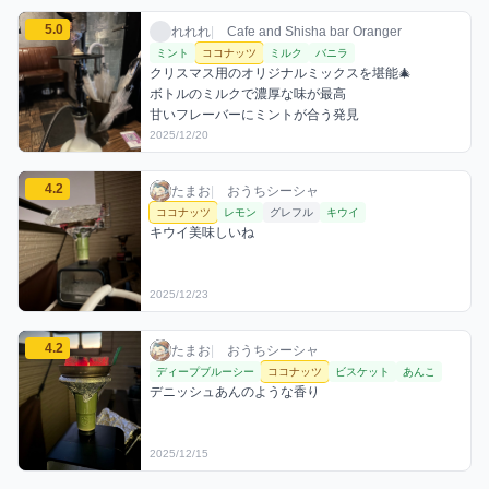
れれれのココナッツミックスを見る
5.0
れれれ / お店シーシャ / 2025年12月20日
利用フレーバー
コメント
評価
れれれ
|
Cafe and Shisha bar Oranger
ミント
ココナッツ
ミルク
バニラ
クリスマス用のオリジナルミックスを堪能🎄

ボトルのミルクで濃厚な味が最高

甘いフレーバーにミントが合う発見
2025/12/20
たまおのココナッツミックスを見る
4.2
たまお / おうちシーシャ / 2025年12月23日
利用フレーバー
コメント
評価
たまお
|
おうちシーシャ
ココナッツ
レモン
グレフル
キウイ
キウイ美味しいね
2025/12/23
たまおのココナッツミックスを見る
4.2
たまお / おうちシーシャ / 2025年12月15日
利用フレーバー
コメント
評価
たまお
|
おうちシーシャ
ディープブルーシー
ココナッツ
ビスケット
あんこ
デニッシュあんのような香り
2025/12/15