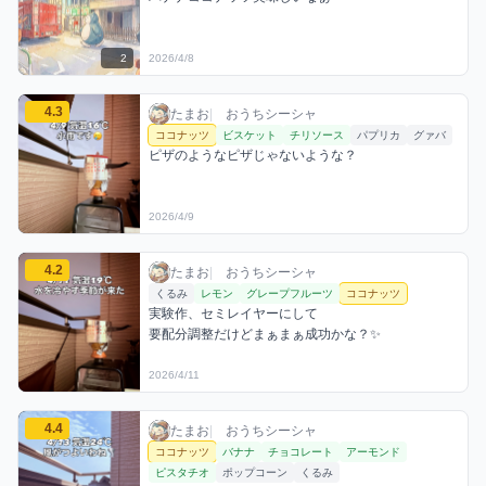
2
2026/4/8
たまおのココナッツミックスを見る
4.3
たまお / おうちシーシャ / 2026年4月9日
利用フレーバー
コメント
評価
たまお
|
おうちシーシャ
ココナッツ
ビスケット
チリソース
パプリカ
グァバ
ピザのようなピザじゃないような？
2026/4/9
たまおのココナッツミックスを見る
4.2
たまお / おうちシーシャ / 2026年4月11日
利用フレーバー
コメント
評価
たまお
|
おうちシーシャ
くるみ
レモン
グレープフルーツ
ココナッツ
実験作、セミレイヤーにして

要配分調整だけどまぁまぁ成功かな？✨
2026/4/11
たまおのココナッツミックスを見る
4.4
たまお / おうちシーシャ / 2026年4月13日
利用フレーバー
コメント
評価
たまお
|
おうちシーシャ
ココナッツ
バナナ
チョコレート
アーモンド
ピスタチオ
ポップコーン
くるみ