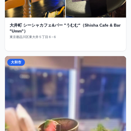
大井町 シーシャカフェ&バー "うむむ"（Shisha Cafe & Bar
"Umm"）
東京都品川区東大井５丁目６−６
大和市