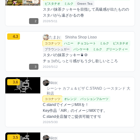
ピスタチオ
ミルク
Green Tea
スタバ抹茶クッキーを目指して高級感が出たものの
スタバがら遠ざかるの巻
2
2026/5/11
たまおのココナッツミックスを見る
4.3
たまお / お店シーシャ / 2026年5月12日
利用フレーバー
コメント
評価
たまお
|
Shisha Shop Lisso
ココナッツ
ハニー
チョコレート
ミルク
ピスタチオ
ブラウンシュガー
パンケーキ
ミルク
グリーンティー
スタバの抹茶クッキー🍵🍪

チョコのしっとり感がもう少し欲しいところ
3
2026/5/12
Nicoのココナッツミックスを見る
3.6
Nico / お店シーシャ / 2026年5月30日
利用フレーバー
コメント
評価
Nico
|
シーシャ カフェ＆ピザ C.STAND シースタンド 大
和店
ココナッツ
オレンジ
パッションフルーツ
C.standでイメージMIXを！

Key作品「AIR」のイメージMIXです。

C.stand全店舗でご提供可能です🫧‪
2026/5/30
Nicoのココナッツミックスを見る
3.5
Nico / お店シーシャ / 2026年5月30日
利用フレーバー
コメント
評価
Nico
|