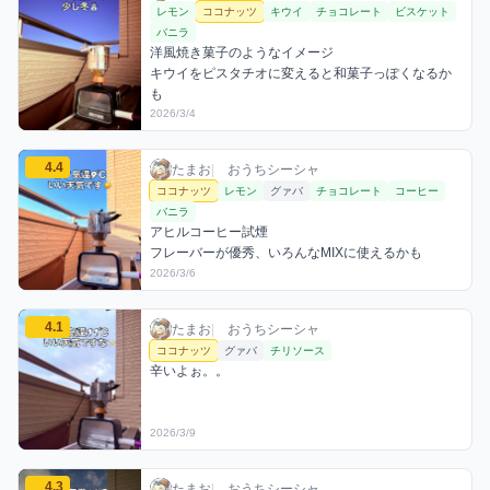
レモン
ココナッツ
キウイ
チョコレート
ビスケット
バニラ
洋風焼き菓子のようなイメージ

キウイをピスタチオに変えると和菓子っぽくなるか
も
2026/3/4
たまおのココナッツミックスを見る
4.4
たまお / おうちシーシャ / 2026年3月6日
利用フレーバー
コメント
評価
たまお
|
おうちシーシャ
ココナッツ
レモン
グァバ
チョコレート
コーヒー
バニラ
アヒルコーヒー試煙

フレーバーが優秀、いろんなMIXに使えるかも
2026/3/6
たまおのココナッツミックスを見る
4.1
たまお / おうちシーシャ / 2026年3月9日
利用フレーバー
コメント
評価
たまお
|
おうちシーシャ
ココナッツ
グァバ
チリソース
辛いよぉ。。
2026/3/9
たまおのココナッツミックスを見る
4.3
たまお / おうちシーシャ / 2026年3月9日
利用フレーバー
コメント
評価
たまお
|
おうちシーシャ