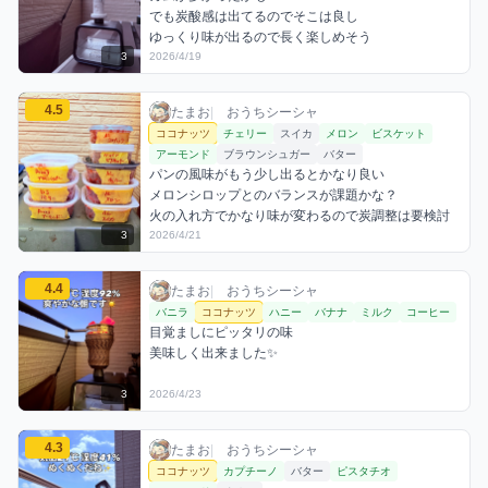
でも炭酸感は出てるのでそこは良し

ゆっくり味が出るので長く楽しめそう
3
2026/4/19
たまおのココナッツミックスを見る
4.5
たまお / おうちシーシャ / 2026年4月21日
利用フレーバー
コメント
評価
たまお
|
おうちシーシャ
ココナッツ
チェリー
スイカ
メロン
ビスケット
アーモンド
ブラウンシュガー
バター
パンの風味がもう少し出るとかなり良い

メロンシロップとのバランスが課題かな？

火の入れ方でかなり味が変わるので炭調整は要検討
3
2026/4/21
たまおのココナッツミックスを見る
4.4
たまお / おうちシーシャ / 2026年4月23日
利用フレーバー
コメント
評価
たまお
|
おうちシーシャ
バニラ
ココナッツ
ハニー
バナナ
ミルク
コーヒー
目覚ましにピッタリの味

美味しく出来ました✨
3
2026/4/23
たまおのココナッツミックスを見る
4.3
たまお / おうちシーシャ / 2026年4月26日
利用フレーバー
コメント
評価
たまお
|
おうちシーシャ
ココナッツ
カプチーノ
バター
ピスタチオ