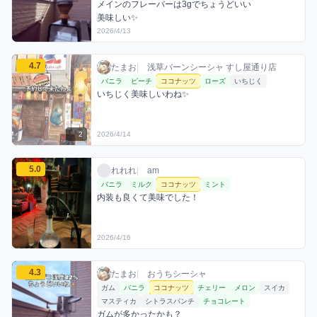
メインのフレーバーは3gでちょうどいい

美味しい✨
2026/4/13
たまおのココナッツミックスを見る
4.7
たまお / お店シーシャ / 2026年4月14日
利用フレーバー
コメント
評価
たまお
|
浅草バーンシーシャ すし屋通り店
バニラ
ピーチ
ココナッツ
ローズ
いちじく
いちじく美味しいわね✨
2
2026/4/14
れれれのココナッツミックスを見る
5.0
れれれ / お店シーシャ / 2026年4月16日
利用フレーバー
コメント
評価
れれれ
|
am
バニラ
ミルク
ココナッツ
ミント
内装も良くて美味でした！
2026/4/16
たまおのココナッツミックスを見る
4.3
たまお / おうちシーシャ / 2026年4月19日
利用フレーバー
コメント
評価
たまお
|
おうちシーシャ
ガム
バニラ
ココナッツ
チェリー
メロン
スイカ
マスティカ
シトラスパンチ
チョコレート
ガムが多かったかも？
