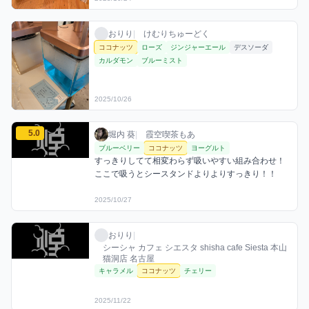
おりりのココナッツミックスを見る
おりり / お店シーシャ / 2025年10月26日
利用フレーバー
おりり
|
けむりちゅーどく
ココナッツ
ローズ
ジンジャーエール
デスソーダ
カルダモン
ブルーミスト
2025/10/26
堀内 葵のココナッツミックスを見る
5.0
堀内 葵 / お店シーシャ / 2025年10月27日
利用フレーバー
コメント
評価
堀内 葵
|
霞空喫茶もあ
ブルーベリー
ココナッツ
ヨーグルト
すっきりしてて相変わらず吸いやすい組み合わせ！
ここで吸うとシースタンドよりよりすっきり！！
2025/10/27
おりりのココナッツミックスを見る
おりり / お店シーシャ / 2025年11月22日
利用フレーバー
おりり
|
シーシャ カフェ シエスタ shisha cafe Siesta 本山
猫洞店 名古屋
キャラメル
ココナッツ
チェリー
2025/11/22