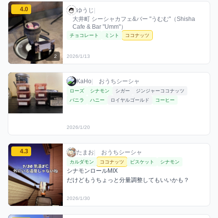
ゆうじのココナッツミックスを見る
4.0
ゆうじ / お店シーシャ / 2026年1月13日
利用フレーバー
評価
ゆうじ
|
大井町 シーシャカフェ&バー "うむむ"（Shisha
Cafe & Bar "Umm"）
チョコレート
ミント
ココナッツ
2
2026/1/13
KaHoのココナッツミックスを見る
KaHo / おうちシーシャ / 2026年1月20日
利用フレーバー
KaHo
|
おうちシーシャ
ローズ
シナモン
シガー
ジンジャーココナッツ
バニラ
ハニー
ロイヤルゴールド
コーヒー
2026/1/20
たまおのココナッツミックスを見る
4.3
たまお / おうちシーシャ / 2026年1月30日
利用フレーバー
コメント
評価
たまお
|
おうちシーシャ
カルダモン
ココナッツ
ビスケット
シナモン
シナモンロールMIX

だけどもうちょっと分量調整してもいいかも？
2026/1/30