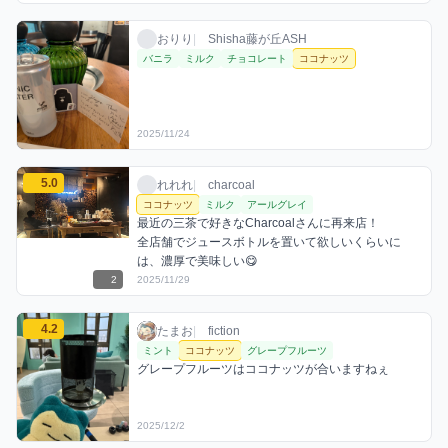
おりりのココナッツミックスを見る
おりり / お店シーシャ / 2025年11月24日
利用フレーバー
おりり
|
Shisha藤が丘ASH
バニラ
ミルク
チョコレート
ココナッツ
2025/11/24
れれれのココナッツミックスを見る
5.0
れれれ / お店シーシャ / 2025年11月29日
利用フレーバー
コメント
評価
れれれ
|
charcoal
ココナッツ
ミルク
アールグレイ
最近の三茶で好きなCharcoalさんに再来店！

全店舗でジュースボトルを置いて欲しいくらいに
は、濃厚で美味しい😋
2
2025/11/29
たまおのココナッツミックスを見る
4.2
たまお / お店シーシャ / 2025年12月2日
利用フレーバー
コメント
評価
たまお
|
fiction
ミント
ココナッツ
グレープフルーツ
グレープフルーツはココナッツが合いますねぇ
2025/12/2