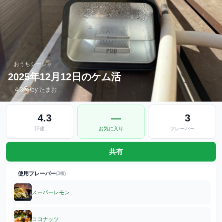
おうちシーシャ
2025年12月12日のケム活
4.3
by たまお
4.3
—
3
評価
お気に入り
フレーバー
共有
使用フレーバー
(3種)
スーパーレモン
ココナッツ