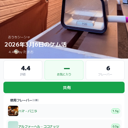
おうちシーシャ
2026年3月6日のケム活
4.4
by たまお
4.4
—
6
評価
お気に入り
フレーバー
共有
使用フレーバー
(6種)
ハマ - バニラ
1.5g
アルファーヘル - ココナッツ
0.5g