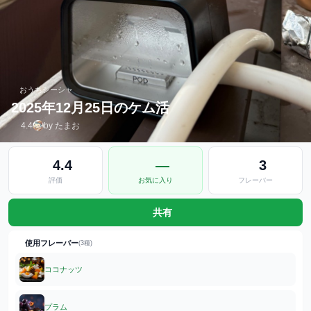
おうちシーシャ
2025年12月25日のケム活
4.4
by たまお
4.4
—
3
評価
お気に入り
フレーバー
共有
使用フレーバー
(3種)
ココナッツ
プラム