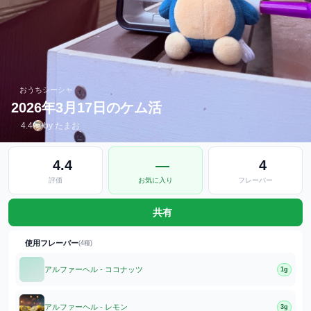
おうちシーシャ
2026年3月17日のケム活
4.4
by たまお
4.4
—
4
評価
お気に入り
フレーバー
共有
使用フレーバー
(4種)
アルファーヘル - ココナッツ
1g
アルファーヘル - レモン
3g